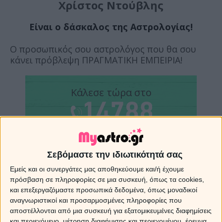
Χρίστος Ντούβλης
Είναι ο δάσκαλος της Αστρολογίας!
Ο προσωπικός σου αστρολόγος που θα σου
κάνει πρόβλεψη ΠΡΑΓΜΑΤΙΚΗ ΕΜΠΕΙΡΙΑ!
Κάλεσε τώρα στο
Με SMS στείλε
ΝΤΟΥΒΛΗΣ
Σεβόμαστε την ιδιωτικότητά σας
στο
Εμείς και οι συνεργάτες μας αποθηκεύουμε και/ή έχουμε
πρόσβαση σε πληροφορίες σε μια συσκευή, όπως τα cookies,
και επεξεργαζόμαστε προσωπικά δεδομένα, όπως μοναδικοί
Ο Δάσκαλος της αστρολογίας είναι εδώ!
αναγνωριστικοί και προσαρμοσμένες πληροφορίες που
Μίλησε με τον Χρίστο Ντούβλη και τους
αποστέλλονται από μια συσκευή για εξατομικευμένες διαφημίσεις
επιλεγμένους συνεργάτες του.
και περιεχόμενο, μέτρηση διαφήμισης και περιεχομένου, έρευνα