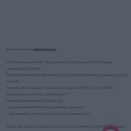
Email επικοινωνίας:
info@myastro.gr
GTEL Communications IKE. Αγίας Τριάδος 1, Αγία Παρασκευή 15343, Γραμμή
υποστήριξης 2111883428
Κλήση 14788, σταθερό 1,19€/λεπτό (*), κινητό 1,20€/λεπτό με ελάχιστη χρέωση το πρώτο
λεπτό (**)
Καπα-TEL AE, Χαλανδρίου 73 & Πηγάσου 2, Μαρούσι 15125, τηλ. 2130161800.
Αποστολή sms στο 54529, 1,36€/μήνυμα (**)
Αποστολή sms στο 54848, 1€/μήνυμα (**)
* συμπεριλαμβάνονται ΦΠΑ και τέλος σταθερής τηλεφωνίας
** συμπεριλαμβάνονται ΦΠΑ και τέλος κινητής τηλεφωνίας 10%
Κλήσεις από Κύπρο, σταθερό 1,52€/λεπτό, κινητό 1,61€/λεπτό με ΦΠΑ. Δωρεάν γραμμή