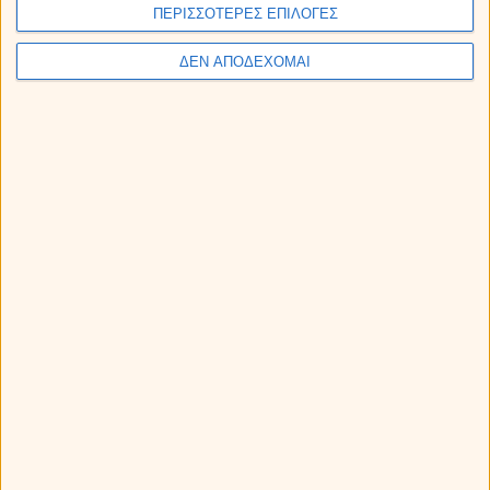
30' ΛΕΠΤΑ
60' ΛΕΠΤΑ
ΠΕΡΙΣΣΟΤΕΡΕΣ ΕΠΙΛΟΓΕΣ
36€
66€
ΔΕΝ ΑΠΟΔΕΧΟΜΑΙ
παρε τώρα
παρε τώρα
90' ΛΕΠΤΑ
120' ΛΕΠΤΑ
90€
114€
0,95€/λεπτό
παρε τώρα
παρε τώρα