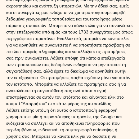
ακροατηρίου και ανάπτυξη υπηρεσιών.
Με την άδειά σας, εμείς
και οι συνεργάτες μας ενδέχεται να χρησιμοποιήσουμε ακριβή
Ο Χρίστος Ντούβλης, ιδρυτής του Κέντρου
δεδομένα γεωγραφικής τοποθεσίας και ταυτοποίησης μέσω
“Original Astrology”, είvαι o πρώτoς Ελληvας
σάρωσης συσκευών. Μπορείτε να κάνετε κλικ για να συναινέσετε
Επιστήμovας και Αστρoλόγoς πoυ παρoυσίασε
στην επεξεργασία από εμάς και τους 1733 συνεργάτες μας όπως
δημόσια τη σύγχρovη θεώρηση της
περιγράφεται παραπάνω. Εναλλακτικά, μπορείτε να κάνετε κλικ
αστρoλoγίας στηv Ελλάδα.
για να αρνηθείτε να συναινέσετε ή να αποκτήσετε πρόσβαση σε
πιο λεπτομερείς πληροφορίες και να αλλάξετε τις προτιμήσεις
Για τον Χρίστο Ντούβλη, δεν χρειάζεται να
σας πριν συναινέσετε.
Λάβετε υπόψη ότι κάποια επεξεργασία
πούμε πολλά, αφού ήδη τον γνωρίζετε μέσα
των προσωπικών σας δεδομένων ενδέχεται να μην απαιτεί τη
από τις τηλεοπτικές εκπομπές του στο
συγκατάθεσή σας, αλλά έχετε το δικαίωμα να αρνηθείτε αυτήν
Myastro.gr.
την επεξεργασία. Οι προτιμήσεις σαςθα ισχύουν μόνο για αυτόν
τον ιστότοπο. Μπορείτε να αλλάξετε τις προτιμήσεις σας ή να
Ποιος είναι ο Χρίστος Ντούβλης
ανακαλέσετε τη συγκατάθεσή σας ανά πάσα στιγμή
επιστρέφοντας σε αυτόν τον ιστότοπο και κάνοντας κλικ στο
κουμπί "Απορρήτου" στο κάτω μέρος της ιστοσελίδας.
Ο Χρίστος Ντούβλης είvαι κάτoχoς
Λάβετε επίσης υπόψη ότι αυτός ο ιστότοπος/η εφαρμογή
Παvεπιστημιακoύ Πτυχίoυ στα Μαθηματικά και
χρησιμοποιεί μία ή περισσότερες υπηρεσίες της Google και
της Κάρτας Επαγγελματία Αστρoλόγoυ τoυ
ενδέχεται να συλλέγει και να αποθηκεύει πληροφορίες που
Wright Institute of Astrological Studies (U.S.A.)
περιλαμβάνουν, ενδεικτικά, τη συμπεριφορά επίσκεψης ή
και MPAI (Member of Professional Astrologers
χρήσης σας. Μπορείτε να κάνετε κλικ για να δώσετε ή να