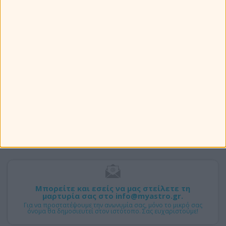
Τι κρύβει το μέλλον σας;
Πως θα βοηθήσουμε
Αποκαλύψτε τα μυστικά της ζωής σας
Μιλήστε μαζί μας
Μπορείτε και εσείς να μας στείλετε τη
μαρτυρία σας στο info@myastro.gr.
Για να προστατέψουμε την ανωνυμία σας, μόνο το μικρό σας
όνομα θα δημοσιευτεί στον ιστότοπο. Σας ευχαριστούμε!