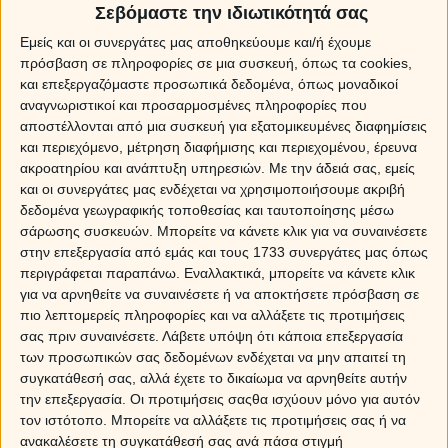
Σεβόμαστε την ιδιωτικότητά σας
Μπορώ να προβλέψω όλες τις καρμικές
Εμείς και οι συνεργάτες μας αποθηκεύουμε και/ή έχουμε
εξελίξεις σε όλους τους τομείς της ζωής σου.
πρόσβαση σε πληροφορίες σε μια συσκευή, όπως τα cookies,
Ποιο πρόσωπο είναι αυτό που θα μείνει για
και επεξεργαζόμαστε προσωπικά δεδομένα, όπως μοναδικοί
πάντα στη ζωή σου; Τι προβλέπει για σένα το
αναγνωριστικοί και προσαρμοσμένες πληροφορίες που
κάρμα σου; Καθημερινά με εμπιστεύονται
αποστέλλονται από μια συσκευή για εξατομικευμένες διαφημίσεις
δεκάδες άνθρωποι από το χώρο της show biz,
και περιεχόμενο, μέτρηση διαφήμισης και περιεχομένου, έρευνα
επιχειρηματίες και άνθρωποι της διανόησης.
ακροατηρίου και ανάπτυξη υπηρεσιών.
Με την άδειά σας, εμείς
Είμαι κοντά σε όσους χρειάζονται την βοήθειά
και οι συνεργάτες μας ενδέχεται να χρησιμοποιήσουμε ακριβή
μου, για όσους έχουν ανάγκη να ακούσουν
δεδομένα γεωγραφικής τοποθεσίας και ταυτοποίησης μέσω
σοβαρές κι έγκυρες προβλέψεις για όλα τα
σάρωσης συσκευών. Μπορείτε να κάνετε κλικ για να συναινέσετε
θέματα που τους απασχολούν. Από μένα δε θα
στην επεξεργασία από εμάς και τους 1733 συνεργάτες μας όπως
ακούσεις μισές αλήθειες και προβλέψεις που
περιγράφεται παραπάνω. Εναλλακτικά, μπορείτε να κάνετε κλικ
δε θα τις δεις να βγαίνουν. Κάνε μία δοκιμή κι
για να αρνηθείτε να συναινέσετε ή να αποκτήσετε πρόσβαση σε
πιο λεπτομερείς πληροφορίες και να αλλάξετε τις προτιμήσεις
αν όσα σου πω δεν βγουν στο διάστημα που θα
σας πριν συναινέσετε.
Λάβετε υπόψη ότι κάποια επεξεργασία
σου ορίσω, τότε μη με ξαναπροτιμήσεις, είμαι
των προσωπικών σας δεδομένων ενδέχεται να μην απαιτεί τη
τόσο σίγουρη για αυτά που προβλέπω.
συγκατάθεσή σας, αλλά έχετε το δικαίωμα να αρνηθείτε αυτήν
την επεξεργασία. Οι προτιμήσεις σαςθα ισχύουν μόνο για αυτόν
Ασχολούμαι επαγγελματικά με τις προβλέψεις
τον ιστότοπο. Μπορείτε να αλλάξετε τις προτιμήσεις σας ή να
τα τελευταία 26 χρόνια και αντιμετωπίζω το
ανακαλέσετε τη συγκατάθεσή σας ανά πάσα στιγμή