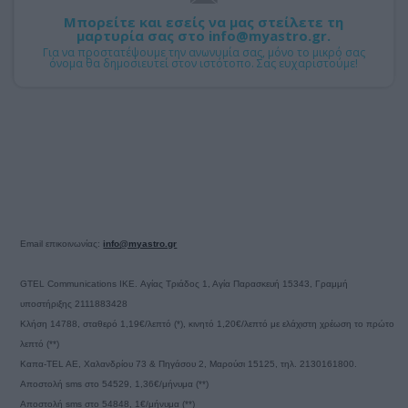
Μπορείτε και εσείς να μας στείλετε τη
μαρτυρία σας στο info@myastro.gr.
Για να προστατέψουμε την ανωνυμία σας, μόνο το μικρό σας
όνομα θα δημοσιευτεί στον ιστότοπο. Σας ευχαριστούμε!
Email επικοινωνίας:
info@myastro.gr
GTEL Communications IKE. Αγίας Τριάδος 1, Αγία Παρασκευή 15343, Γραμμή
υποστήριξης 2111883428
Κλήση 14788, σταθερό 1,19€/λεπτό (*), κινητό 1,20€/λεπτό με ελάχιστη χρέωση το πρώτο
λεπτό (**)
Καπα-TEL AE, Χαλανδρίου 73 & Πηγάσου 2, Μαρούσι 15125, τηλ. 2130161800.
Αποστολή sms στο 54529, 1,36€/μήνυμα (**)
Αποστολή sms στο 54848, 1€/μήνυμα (**)