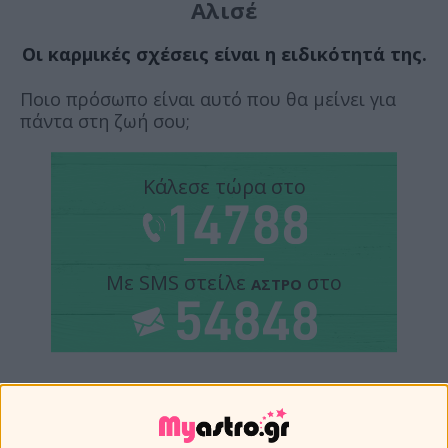
Αλισέ
Οι καρμικές σχέσεις είναι η ειδικότητά της.
Ποιο πρόσωπο είναι αυτό που θα μείνει για
πάντα στη ζωή σου;
Κάλεσε τώρα στο
Με SMS στείλε
στο
ΑΣΤΡΟ
Με λένε Αλισέ και είμαι ερευνήτρια
αστρολόγος, μέντιουμ και χαρτομάντης.