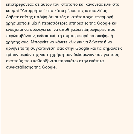
επάγγελμά μου με συνέπεια και σοβαρότητα. Η
επιστρέφοντας σε αυτόν τον ιστότοπο και κάνοντας κλικ στο
αριθμολογία με έκανε να ανακαλύψω τη
κουμπί "Απορρήτου" στο κάτω μέρος της ιστοσελίδας.
δύναμη των αριθμών καθώς εκπαιδεύτηκα από
Λάβετε επίσης υπόψη ότι αυτός ο ιστότοπος/η εφαρμογή
διάσημα ονόματα της
χρησιμοποιεί μία ή περισσότερες υπηρεσίες της Google και
αριθμολογίας. Εξειδικεύομαι και στην Ταρώ η
ενδέχεται να συλλέγει και να αποθηκεύει πληροφορίες που
οποία με βοηθάει να δίνω πολύ ξεκάθαρες
περιλαμβάνουν, ενδεικτικά, τη συμπεριφορά επίσκεψης ή
απαντήσεις σε συγκεκριμένες ερωτήσεις που
χρήσης σας. Μπορείτε να κάνετε κλικ για να δώσετε ή να
μου θέτουν οι πελάτες μου. Κάλεσε με και θα
αρνηθείτε τη συγκατάθεσή σας στην Google και τις σημάνσεις
διαπιστώσεις ότι μπορώ να σου βρω το παρόν
τρίτων μερών της για τη χρήση των δεδομένων σας για τους
που βιώνεις και θα σου προβλέψω με ακρίβεια
σκοπούς που καθορίζονται παρακάτω στην ενότητα
το μέλλον που θα ζήσεις.
συγκατάθεσης της Google.
Γνωρίστε καλύτερα την κα Αλισέ.
Διαβάστε την παρακάτω συνέντευξη!
1.
Θεωρείς ότι οι άνθρωποι είναι
εξοικειωμένοι με τις προβλέψεις;
Υπάρχουν καθημερινά δεκάδες άνθρωποι με
τους οποίους μιλάω και πραγματικά είναι πολύ