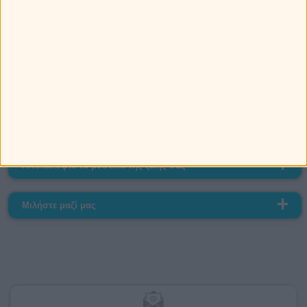
<
>
Βούλα
Τι κρύβει το μέλλον σας;
Πως θα βοηθήσουμε
Αποκαλύψτε τα μυστικά της ζωής σας
Μιλήστε μαζί μας