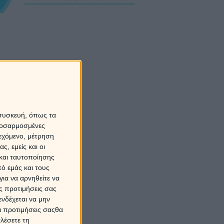
μό
Εξωτερικό
 συσκευή, όπως τα
προσαρμοσμένες
ιεχόμενο, μέτρηση
 ΛΕΠΤΑ
ς, εμείς και οι
6€
και ταυτοποίησης
ό εμάς και τους
ια να αρνηθείτε να
ς προτιμήσεις σας
νδέχεται να μην
ε τώρα
Οι προτιμήσεις σαςθα
λέσετε τη