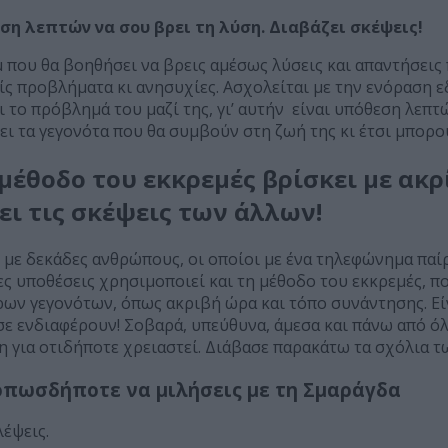
η λεπτών να σου βρει τη λύση. Διαβάζει σκέψεις!
 που θα βοηθήσει να βρεις αμέσως λύσεις και απαντήσεις 
ς προβλήματα κι ανησυχίες. Ασχολείται με την ενόραση εδ
το πρόβλημά του μαζί της, γι’ αυτήν είναι υπόθεση λεπτώ
 τα γεγονότα που θα συμβούν στη ζωή της κι έτσι μπορούσ
μέθοδο του εκκρεμές βρίσκει με ακρί
ει τις σκέψεις των άλλων!
 με δεκάδες ανθρώπους, οι οποίοι με ένα τηλεφώνημα παί
ς υποθέσεις χρησιμοποιεί και τη μέθοδο του εκκρεμές, πο
ων γεγονότων, όπως ακριβή ώρα και τόπο συνάντησης. Είν
ε ενδιαφέρουν! Σοβαρά, υπεύθυνα, άμεσα και πάνω από ό
η για οτιδήποτε χρειαστεί. Διάβασε παρακάτω τα σχόλια τ
οπωσδήποτε να μιλήσεις με τη Σμαράγδα
έψεις.