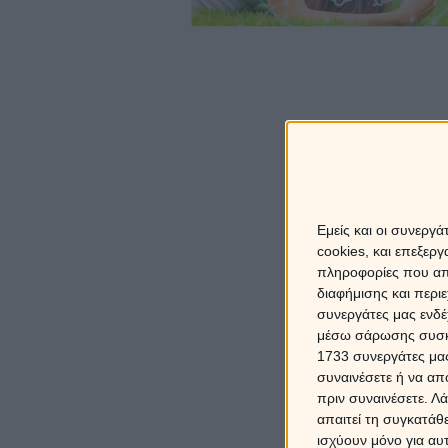
Πρ
και χαμ
Εμείς και οι συνεργ
cookies, και επεξε
πληροφορίες που απο
10' 
διαφήμισης και περι
1
συνεργάτες μας ενδέ
μέσω σάρωσης συσκευ
1733 συνεργάτες μας
συναινέσετε ή να απ
πριν συναινέσετε.
Λά
παρε
απαιτεί τη συγκατάθ
ισχύουν μόνο για αυ