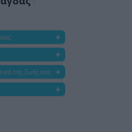
ράγδας
σας;
ικά της ζωής σας