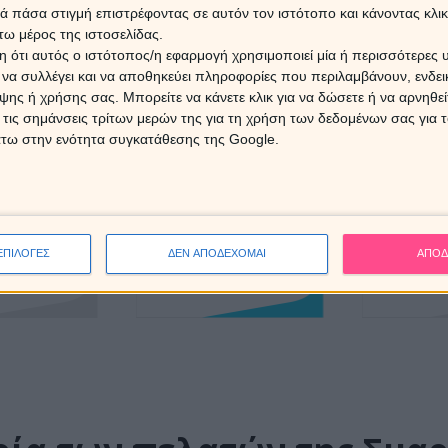
 πάσα στιγμή επιστρέφοντας σε αυτόν τον ιστότοπο και κάνοντας κλι
ω μέρος της ιστοσελίδας.
 ότι αυτός ο ιστότοπος/η εφαρμογή χρησιμοποιεί μία ή περισσότερες 
ι να συλλέγει και να αποθηκεύει πληροφορίες που περιλαμβάνουν, ενδεικ
ης ή χρήσης σας. Μπορείτε να κάνετε κλικ για να δώσετε ή να αρνηθε
ΛΕΠΤΑ
90' ΛΕΠΤΑ
120'
 τις σημάνσεις τρίτων μερών της για τη χρήση των δεδομένων σας για
6€
90€
1
άτω στην ενότητα συγκατάθεσης της Google.
0,95
 τώρα
παρε τώρα
ΕΠΙΛΟΓΕΣ
ΔΕΝ ΑΠΟΔΕΧΟΜΑΙ
ΑΠΟΔ
παρ