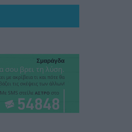
Σμαράγδα
 σου βρει τη λύση.
ει με ακρίβεια τι και πότε θα
βάζει τις σκέψεις των άλλων!
Με SMS στείλε
στο
ΑΣΤΡΟ