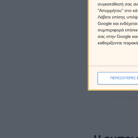
συγκατάθεσή σας ανά
"Απορρήτου" στο κάτ
Λάβετε επίσης υπόψη
Google και ενδέχετα
συμπεριφορά επίσκεψ
60' 
σας στην Google και
6
καθορίζονται παρακ
παρε
ΠΕΡΙΣΣΟΤΕΡΕΣ 