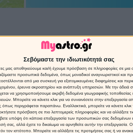
όβλεψη σε σταθερό αριθ
ηλή τιμή από Ελλάδα και 
Σεβόμαστε την ιδιωτικότητά σας
άτες μας αποθηκεύουμε και/ή έχουμε πρόσβαση σε πληροφορίες σε μια
ργαζόμαστε προσωπικά δεδομένα, όπως μοναδικοί αναγνωριστικοί και 
στέλλονται από μια συσκευή για εξατομικευμένες διαφημίσεις και περ
ΛΕΠΤΑ
20' ΛΕΠΤΑ
30'
εχομένου, έρευνα ακροατηρίου και ανάπτυξη υπηρεσιών.
Με την άδειά σα
4€
26€
3
χεται να χρησιμοποιήσουμε ακριβή δεδομένα γεωγραφικής τοποθεσίας 
ών. Μπορείτε να κάνετε κλικ για να συναινέσετε στην επεξεργασία απ
 όπως περιγράφεται παραπάνω. Εναλλακτικά, μπορείτε να κάνετε κλικ γ
οκτήσετε πρόσβαση σε πιο λεπτομερείς πληροφορίες και να αλλάξετε τι
βετε υπόψη ότι κάποια επεξεργασία των προσωπικών σας δεδομένων ε
 τώρα
παρε τώρα
παρ
εσή σας, αλλά έχετε το δικαίωμα να αρνηθείτε αυτήν την επεξεργασία. 
τόν τον ιστότοπο. Μπορείτε να αλλάξετε τις προτιμήσεις σας ή να ανακα