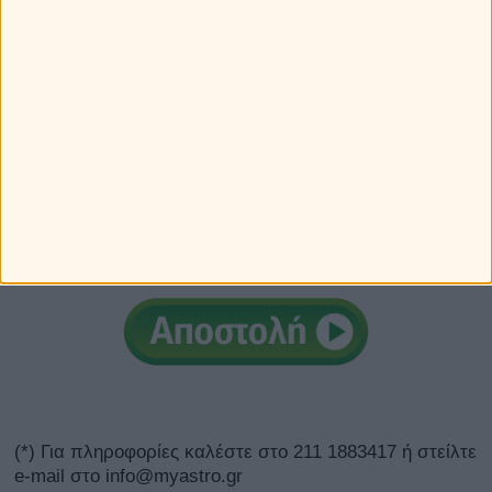
λαμβάνω e-
mails με δωρεάν προσωπικές προβλέψεις και προσφορές
Εισάγετε το κουπόνι για να λάβετε την έκπτωση
Εφαρμογή Κουπονιού
0€
Σύνολο Πληρωμής
(*) Για πληροφορίες καλέστε στο 211 1883417 ή στείλτε
e-mail στο info@myastro.gr