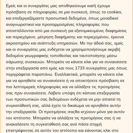
Επιλέγεις το πακέτο που θες να αγοράσεις
Εμείς και οι συνεργάτες μας αποθηκεύουμε και/ή έχουμε
Συμπληρώνεις τα στοιχεία σου
πρόσβαση σε πληροφορίες σε μια συσκευή, όπως τα cookies,
Καλείς στο σταθερό τηλέφωνο που θα λάβεις στο
και επεξεργαζόμαστε προσωπικά δεδομένα, όπως μοναδικοί
email σου
αναγνωριστικοί και προσαρμοσμένες πληροφορίες που
Εισάγεις τον κωδικό που θα λάβεις στο e-mail σου
αποστέλλονται από μια συσκευή για εξατομικευμένες διαφημίσεις
Συνδέεσαι να μιλήσεις με το αστρολογικό μας
και περιεχόμενο, μέτρηση διαφήμισης και περιεχομένου, έρευνα
κέντρο!
ακροατηρίου και ανάπτυξη υπηρεσιών.
Με την άδειά σας, εμείς
και οι συνεργάτες μας ενδέχεται να χρησιμοποιήσουμε ακριβή
δεδομένα γεωγραφικής τοποθεσίας και ταυτοποίησης μέσω
Βήμα 1: Συνδεθείτε με τα στοιχεία σας
σάρωσης συσκευών. Μπορείτε να κάνετε κλικ για να συναινέσετε
στην επεξεργασία από εμάς και τους 1733 συνεργάτες μας όπως
περιγράφεται παραπάνω. Εναλλακτικά, μπορείτε να κάνετε κλικ
Email:
*
για να αρνηθείτε να συναινέσετε ή να αποκτήσετε πρόσβαση σε
πιο λεπτομερείς πληροφορίες και να αλλάξετε τις προτιμήσεις
Επιβεβαίωση
*
σας πριν συναινέσετε.
Λάβετε υπόψη ότι κάποια επεξεργασία
Email:
των προσωπικών σας δεδομένων ενδέχεται να μην απαιτεί τη
συγκατάθεσή σας, αλλά έχετε το δικαίωμα να αρνηθείτε αυτήν
την επεξεργασία. Οι προτιμήσεις σαςθα ισχύουν μόνο για αυτόν
Ζώδιο:
*
Ζώδιo
τον ιστότοπο. Μπορείτε να αλλάξετε τις προτιμήσεις σας ή να
ανακαλέσετε τη συγκατάθεσή σας ανά πάσα στιγμή
Βήμα 2: Τώρα διάλεξε το πακέτο χρόνου ομιλίας
επιστρέφοντας σε αυτόν τον ιστότοπο και κάνοντας κλικ στο