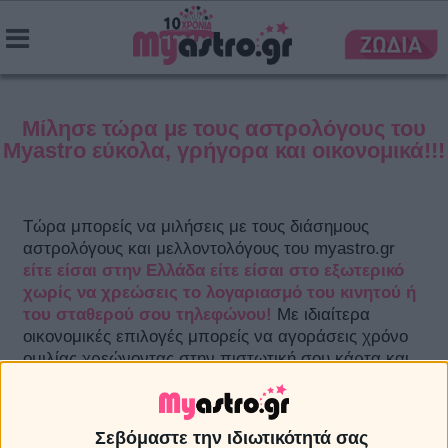
Μίλησε τώρα με τους αστρολόγους του
Myastro εύκολα, γρήγορα και οικονομικά!!!
Τώρα μπορείς να μιλήσεις με τους διάσημους
αστρολόγους και μελλοντολόγους του myastro.gr
είτε είσαι στην Ελλάδα είτε είσαι στο εξωτερικό
χωρίς να χρεώσεις το λογαριασμό του κινητού ή
του σταθερού σου τηλεφώνου!
Με ιδιαίτερα
οικονομικές επιλογές μπορείς να αγοράσεις χρόνο
ομιλίας χρεώνοντας στην πιστωτική σου κάρτα και
όχι το τηλέφωνό σου!
Η διαδικασία είναι πάρα πολύ απλή
Σεβόμαστε την ιδιωτικότητά σας