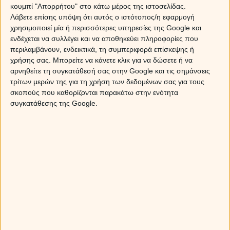
κουμπί "Απορρήτου" στο κάτω μέρος της ιστοσελίδας.
Λάβετε επίσης υπόψη ότι αυτός ο ιστότοπος/η εφαρμογή
10 λεπτά ομιλίας μόνο με 1€
χρησιμοποιεί μία ή περισσότερες υπηρεσίες της Google και
ενδέχεται να συλλέγει και να αποθηκεύει πληροφορίες που
περιλαμβάνουν, ενδεικτικά, τη συμπεριφορά επίσκεψης ή
10 λεπτά ομιλίας αξίας 14€
χρήσης σας. Μπορείτε να κάνετε κλικ για να δώσετε ή να
αρνηθείτε τη συγκατάθεσή σας στην Google και τις σημάνσεις
τρίτων μερών της για τη χρήση των δεδομένων σας για τους
σκοπούς που καθορίζονται παρακάτω στην ενότητα
20 λεπτά ομιλίας αξίας 26€
συγκατάθεσης της Google.
30 λεπτά ομιλίας αξίας 36€
60 λεπτά ομιλίας αξίας 66€
90 λεπτά ομιλίας αξίας 90€