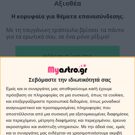
Αξιοθέα
Η κορυφαία για θέματα επανασύνδεσης.
Με τη τσιγγάνικη τράπουλα βρίσκει τα πάντα
για τα ερωτικά σου, σε ένα μόνο ρίξιμο!
Κάλεσε τώρα στο
Σεβόμαστε την ιδιωτικότητά σας
Με SMS στείλε
στο
ΑΣΤΡΑ
Εμείς και οι συνεργάτες μας αποθηκεύουμε και/ή έχουμε
πρόσβαση σε πληροφορίες σε μια συσκευή, όπως τα cookies,
και επεξεργαζόμαστε προσωπικά δεδομένα, όπως μοναδικοί
αναγνωριστικοί και προσαρμοσμένες πληροφορίες που
αποστέλλονται από μια συσκευή για εξατομικευμένες διαφημίσεις
Επανασύνδεση, παράλληλες σχέσεις, γάμος
και περιεχόμενο, μέτρηση διαφήμισης και περιεχομένου, έρευνα
ότι κι αν σε απασχολεί η Αξιοθέα θα σου
ακροατηρίου και ανάπτυξη υπηρεσιών.
Με την άδειά σας, εμείς
βρει τη λύση άμεσα, χωρίς αναμονές και
και οι συνεργάτες μας ενδέχεται να χρησιμοποιήσουμε ακριβή