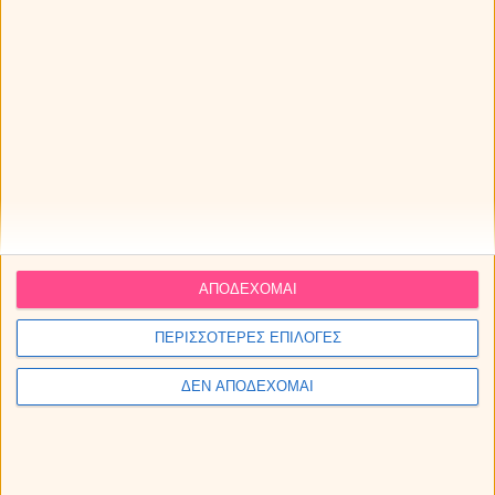
παρε τώρα
παρε τώρα
30' ΛΕΠΤΑ
60' ΛΕΠΤΑ
36€
66€
ΑΠΟΔΕΧΟΜΑΙ
παρε τώρα
παρε τώρα
ΠΕΡΙΣΣΟΤΕΡΕΣ ΕΠΙΛΟΓΕΣ
ΔΕΝ ΑΠΟΔΕΧΟΜΑΙ
90' ΛΕΠΤΑ
120' ΛΕΠΤΑ
90€
114€