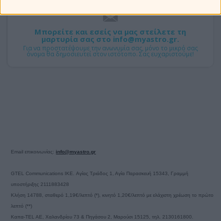
Μπορείτε και εσείς να μας στείλετε τη
μαρτυρία σας στο info@myastro.gr.
Για να προστατέψουμε την ανωνυμία σας, μόνο το μικρό σας
όνομα θα δημοσιευτεί στον ιστότοπο. Σας ευχαριστούμε!
Email επικοινωνίας:
info@myastro.gr
GTEL Communications IKE. Αγίας Τριάδος 1, Αγία Παρασκευή 15343, Γραμμή
υποστήριξης 2111883428
Κλήση 14788, σταθερό 1,19€/λεπτό (*), κινητό 1,20€/λεπτό με ελάχιστη χρέωση το πρώτο
λεπτό (**)
Καπα-TEL AE, Χαλανδρίου 73 & Πηγάσου 2, Μαρούσι 15125, τηλ. 2130161800.