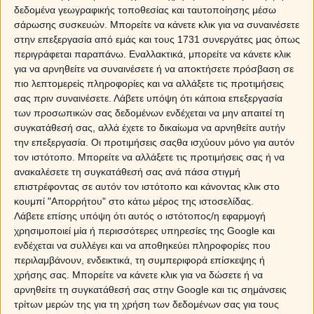
περιττά λόγια.
δεδομένα γεωγραφικής τοποθεσίας και ταυτοποίησης μέσω
σάρωσης συσκευών. Μπορείτε να κάνετε κλικ για να συναινέσετε
στην επεξεργασία από εμάς και τους 1731 συνεργάτες μας όπως
περιγράφεται παραπάνω. Εναλλακτικά, μπορείτε να κάνετε κλικ
Η Αξιοθέα προβλέπει χωρισμούς και
για να αρνηθείτε να συναινέσετε ή να αποκτήσετε πρόσβαση σε
επανασυνδέσεις σε ένα μόνο ρίξιμο!
πιο λεπτομερείς πληροφορίες και να αλλάξετε τις προτιμήσεις
σας πριν συναινέσετε.
Λάβετε υπόψη ότι κάποια επεξεργασία
Για τα αισθηματικά θέματα σου, η Αξιοθέα θα
των προσωπικών σας δεδομένων ενδέχεται να μην απαιτεί τη
ρίξει την Τσιγγάνικη Τράπουλα, επειδή είναι
συγκατάθεσή σας, αλλά έχετε το δικαίωμα να αρνηθείτε αυτήν
πιο αποκαλυπτική και άμεση μαντική
την επεξεργασία. Οι προτιμήσεις σαςθα ισχύουν μόνο για αυτόν
τράπουλα στις ερωτικές προβλέψεις. Η
τον ιστότοπο. Μπορείτε να αλλάξετε τις προτιμήσεις σας ή να
Τσιγγάνικη τράπουλα έχει την καθοριστική
ανακαλέσετε τη συγκατάθεσή σας ανά πάσα στιγμή
ιδιότητα ότι δίνει 100% αλάνθαστες
επιστρέφοντας σε αυτόν τον ιστότοπο και κάνοντας κλικ στο
απαντήσεις σε ένα μόνο ρίξιμο! Τα ερωτήματα
κουμπί "Απορρήτου" στο κάτω μέρος της ιστοσελίδας.
απαντιούνται άμεσα. Θα διαπιστώσεις πως η
Λάβετε επίσης υπόψη ότι αυτός ο ιστότοπος/η εφαρμογή
Αξιοθέα έχει ένα μαγικό τρόπο για να
χρησιμοποιεί μία ή περισσότερες υπηρεσίες της Google και
ξεκλειδώσει τα μυστικά της ζωής σου.
ενδέχεται να συλλέγει και να αποθηκεύει πληροφορίες που
Γεγονότα, συναισθήματα προσώπων,
περιλαμβάνουν, ενδεικτικά, τη συμπεριφορά επίσκεψης ή
χρήσης σας. Μπορείτε να κάνετε κλικ για να δώσετε ή να
ημερομηνίες αποκαλύπτονται σε ένα μόνο
αρνηθείτε τη συγκατάθεσή σας στην Google και τις σημάνσεις
τηλεφώνημα! Η Αξιοθέα μέσα σε μερικά λεπτά
τρίτων μερών της για τη χρήση των δεδομένων σας για τους
θα ξεδιπλώσει τις καρμικές εξελίξεις της ζωής