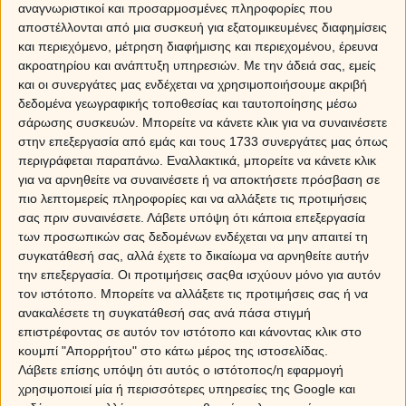
αναγνωριστικοί και προσαρμοσμένες πληροφορίες που
διαίσθηση της εγγυάται την επιτυχία της
αποστέλλονται από μια συσκευή για εξατομικευμένες διαφημίσεις
πρόβλεψης. Δείτε γιατί.
και περιεχόμενο, μέτρηση διαφήμισης και περιεχομένου, έρευνα
ακροατηρίου και ανάπτυξη υπηρεσιών.
Με την άδειά σας, εμείς
και οι συνεργάτες μας ενδέχεται να χρησιμοποιήσουμε ακριβή
Η Βίκυ Στασινού είναι ένα ισχυρό μέντιουμ,
δεδομένα γεωγραφικής τοποθεσίας και ταυτοποίησης μέσω
μια μελλοντολόγος που σου δίνει μόνο μια
σάρωσης συσκευών. Μπορείτε να κάνετε κλικ για να συναινέσετε
επιλογή: Κάνε την ερώτησή σου και άφησε την
στην επεξεργασία από εμάς και τους 1733 συνεργάτες μας όπως
να σου πει όλα όσα βλέπει για σένα και το
περιγράφεται παραπάνω. Εναλλακτικά, μπορείτε να κάνετε κλικ
πρόσωπο που σε ενδιαφέρει. Είναι
για να αρνηθείτε να συναινέσετε ή να αποκτήσετε πρόσβαση σε
αναμφισβήτητα ένα από τα πιο ισχυρά
πιο λεπτομερείς πληροφορίες και να αλλάξετε τις προτιμήσεις
μέντιουμ της Ελλάδας και χάρη στη διόραση
σας πριν συναινέσετε.
Λάβετε υπόψη ότι κάποια επεξεργασία
της και τις άριστες γνώσεις χαρτομαντείας και
των προσωπικών σας δεδομένων ενδέχεται να μην απαιτεί τη
αριθμολογίας που διαθέτει, θα σε αφήσει
συγκατάθεσή σας, αλλά έχετε το δικαίωμα να αρνηθείτε αυτήν
έκπληκτη! Δεν χρειάζεται να πεις πολλά, θα
την επεξεργασία. Οι προτιμήσεις σαςθα ισχύουν μόνο για αυτόν
σου τα πει αυτή. Εξάλλου, τη γνωρίζετε πολύ
τον ιστότοπο. Μπορείτε να αλλάξετε τις προτιμήσεις σας ή να
καλά, είναι αυτή που σας προσφέρει στο
ανακαλέσετε τη συγκατάθεσή σας ανά πάσα στιγμή
myastro τις
προβλέψεις αριθμολογίας
.
επιστρέφοντας σε αυτόν τον ιστότοπο και κάνοντας κλικ στο
κουμπί "Απορρήτου" στο κάτω μέρος της ιστοσελίδας.
Λάβετε επίσης υπόψη ότι αυτός ο ιστότοπος/η εφαρμογή
Η έμπειρη μέντιουμ με την ισχυρή
χρησιμοποιεί μία ή περισσότερες υπηρεσίες της Google και
διόραση θα σου αποκαλύψει τα πάντα!