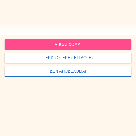
Πρόβλεψη σε σταθερό αριθμό
και χαμηλή τιμή από Ελλάδα και Εξωτερικό
ΑΠΟΔΕΧΟΜΑΙ
10' ΛΕΠΤΑ
20' ΛΕΠΤΑ
14€
26€
ΠΕΡΙΣΣΟΤΕΡΕΣ ΕΠΙΛΟΓΕΣ
ΔΕΝ ΑΠΟΔΕΧΟΜΑΙ
παρε τώρα
παρε τώρα
30' ΛΕΠΤΑ
60' ΛΕΠΤΑ
36€
66€