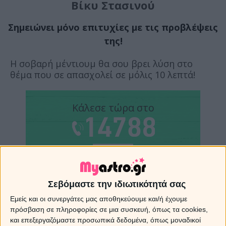
Βίκυ Στασινού
Σημειώνει μόνο επιτυχίες με τις προβλέψεις
της!
Η σοβαρή μέντιουμ θα σου βρει λύση στο
θέμα που σε απασχολεί σε μόλις 10 λεπτά!
Κάλεσε τώρα στο
Με SMS στείλε
στο
ΑΣΤΡΑ
Σεβόμαστε την ιδιωτικότητά σας
Εμείς και οι συνεργάτες μας αποθηκεύουμε και/ή έχουμε
Ένα από τα πιο ισχυρά μέντιουμ
πρόσβαση σε πληροφορίες σε μια συσκευή, όπως τα cookies,
και επεξεργαζόμαστε προσωπικά δεδομένα, όπως μοναδικοί
χαρτομάντες της Ελλάδας. Με την τεράστια