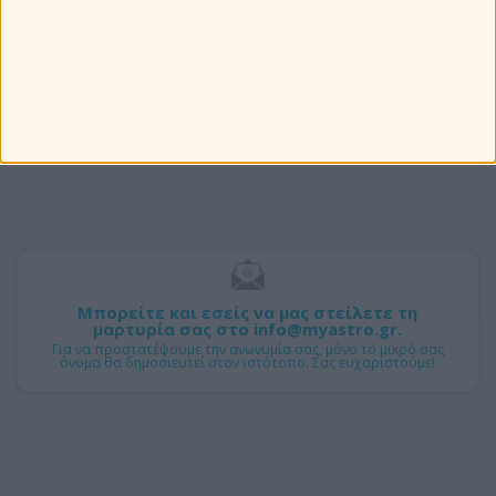
Αποκαλύψτε τα μυστικά της ζωής σας
Μιλήστε μαζί μας
Μπορείτε και εσείς να μας στείλετε τη
μαρτυρία σας στο info@myastro.gr.
Για να προστατέψουμε την ανωνυμία σας, μόνο το μικρό σας
όνομα θα δημοσιευτεί στον ιστότοπο. Σας ευχαριστούμε!