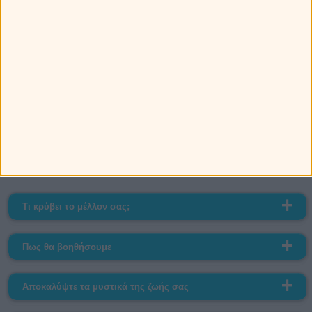
μετανιωμένος. Η αλήθεια είναι πως και εγώ τον
θέλω πολύ. Ευτυχώς που σε άκουσα, χωρίς εσένα
δεν θα ήμασταν πάλι μαζί.
<
>
Δανάη
Τι κρύβει το μέλλον σας;
Πως θα βοηθήσουμε
Αποκαλύψτε τα μυστικά της ζωής σας