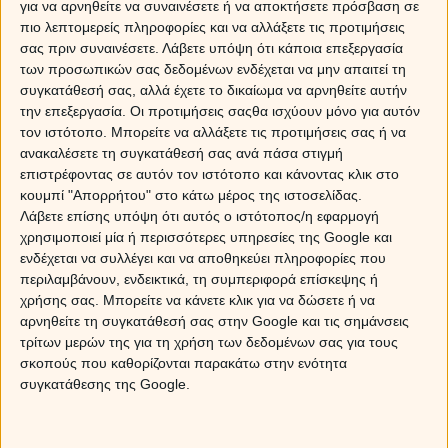
χωρίς ανακρίβειες.
για να αρνηθείτε να συναινέσετε ή να αποκτήσετε πρόσβαση σε
πιο λεπτομερείς πληροφορίες και να αλλάξετε τις προτιμήσεις
σας πριν συναινέσετε.
Λάβετε υπόψη ότι κάποια επεξεργασία
των προσωπικών σας δεδομένων ενδέχεται να μην απαιτεί τη
συγκατάθεσή σας, αλλά έχετε το δικαίωμα να αρνηθείτε αυτήν
Γνωρίστε καλύτερα τη Δάφνη!
την επεξεργασία. Οι προτιμήσεις σαςθα ισχύουν μόνο για αυτόν
Διαβάστε την παρακάτω συνέντευξη
τον ιστότοπο. Μπορείτε να αλλάξετε τις προτιμήσεις σας ή να
της!
ανακαλέσετε τη συγκατάθεσή σας ανά πάσα στιγμή
επιστρέφοντας σε αυτόν τον ιστότοπο και κάνοντας κλικ στο
1.
Πότε και πώς ανακάλυψες αυτές σου τις
κουμπί "Απορρήτου" στο κάτω μέρος της ιστοσελίδας.
ικανότητες;
Λάβετε επίσης υπόψη ότι αυτός ο ιστότοπος/η εφαρμογή
χρησιμοποιεί μία ή περισσότερες υπηρεσίες της Google και
ενδέχεται να συλλέγει και να αποθηκεύει πληροφορίες που
Πριν από πολλά χρόνια παρακολούθησα μία
περιλαμβάνουν, ενδεικτικά, τη συμπεριφορά επίσκεψης ή
εκπομπή στην τηλεόραση στην οποία
χρήσης σας. Μπορείτε να κάνετε κλικ για να δώσετε ή να
καλεσμένη ήταν κάποια συγγραφέας που
αρνηθείτε τη συγκατάθεσή σας στην Google και τις σημάνσεις
μιλούσε για τα βιβλία της, στα οποία ανέφερε
τρίτων μερών της για τη χρήση των δεδομένων σας για τους
για την αγάπη και τα θαύματα. Μου έκανε τόση
σκοπούς που καθορίζονται παρακάτω στην ενότητα
εντύπωση ο τίτλος που έπρεπε να τα αγοράσω.
συγκατάθεσης της Google.
Αυτή η εκπομπή ήταν η αιτία για να μου
αλλάξει η ζωή. Με οδήγησε σε πιο πολλά
θέματα και στον πρώτο μου δάσκαλο που μου