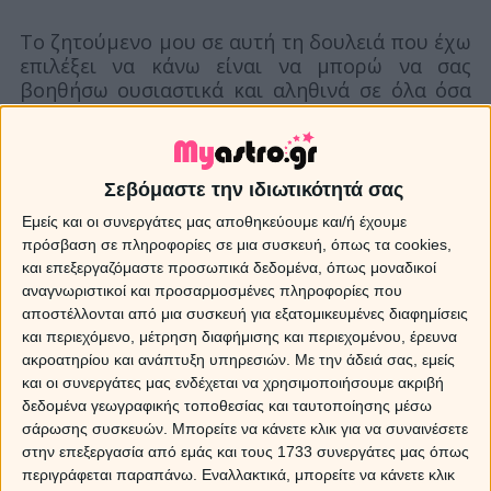
Το ζητούμενο μου σε αυτή τη δουλειά που έχω
επιλέξει να κάνω είναι να μπορώ να σας
βοηθήσω ουσιαστικά και αληθινά σε όλα όσα
σας απασχολούν. Κάθε ερώτηση που κάνετε
είναι σημαντική και το κάθε σας πρόβλημα
είναι για μένα το μεγαλύτερο τη δεδομένη
στιγμή που ασχολούμαι μαζί σας. Δουλεύοντας
Σεβόμαστε την ιδιωτικότητά σας
με τους αγγέλους και τους οδηγούς μου
Εμείς και οι συνεργάτες μας αποθηκεύουμε και/ή έχουμε
συσχετίζω αυτά που μου υποδεικνύουν και τα
πρόσβαση σε πληροφορίες σε μια συσκευή, όπως τα cookies,
συναισθήματά τους, σύμφωνα με τις δικές σας
και επεξεργαζόμαστε προσωπικά δεδομένα, όπως μοναδικοί
καταστάσεις. Ασχολούμαι χρόνια με την
αναγνωριστικοί και προσαρμοσμένες πληροφορίες που
Μεταφυσική και οι πολύχρονες σπουδές μου
αποστέλλονται από μια συσκευή για εξατομικευμένες διαφημίσεις
σε αυτό το αντικείμενο, με καθιστούν ικανή να
και περιεχόμενο, μέτρηση διαφήμισης και περιεχομένου, έρευνα
συμβουλεύω και να διδάσκω τη μεταφυσική
ακροατηρίου και ανάπτυξη υπηρεσιών.
Με την άδειά σας, εμείς
και την πνευματικότητα. Είμαι μία εντεταλμένη
και οι συνεργάτες μας ενδέχεται να χρησιμοποιήσουμε ακριβή
πνευματική εκπρόσωπος, ειδικευμένη στο
δεδομένα γεωγραφικής τοποθεσίας και ταυτοποίησης μέσω
Ρείκι, και μια σωστή επαγγελματίας, που θα
σάρωσης συσκευών. Μπορείτε να κάνετε κλικ για να συναινέσετε
σας βοηθήσει με όλο της το είναι στα
στην επεξεργασία από εμάς και τους 1733 συνεργάτες μας όπως
προβλήματα σας. Χωρίς μισές αλήθειες και
περιγράφεται παραπάνω. Εναλλακτικά, μπορείτε να κάνετε κλικ