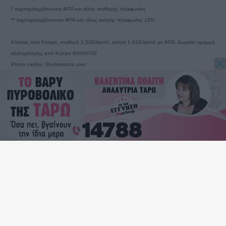
* συμπεριλαμβάνονται ΦΠΑ και τέλος σταθερής τηλεφωνίας
** συμπεριλαμβάνονται ΦΠΑ και τέλος κινητής τηλεφωνίας 10%
Κλήσεις από Κύπρο, σταθερό 1,52€/λεπτό, κινητό 1,61€/λεπτό με ΦΠΑ. Δωρεάν γραμμή
εξυπηρέτησης από Κύπρο 80009700
Photo credits: Shutterstock.com