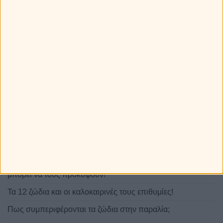
Τα 12 ζώδια φτιάχνουν βαλίτσα! Τι θα
πάρουν μαζί τους στις διακοπές;
Greek καμάκι! Ποια ατάκα χρησιμοποιούν τα ζώδια;
Πώς ξεχωρίζεις τα 12 ζώδια στην παραλία!
Τα ζώδια πάνε διακοπές: Τα καλύτερα και τα χειρότερα που
μπορεί να τους προκύψουν!
Τα 12 ζώδια και οι καλοκαιρινές τους επιθυμίες!
Πως συμπεριφέρονται τα ζώδια στην παραλία;