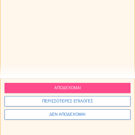
ΑΠΟΔΕΧΟΜΑΙ
Η Αφροδίτη σε τρίγωνο με τον Πλούτωνα: Πως θα
ΠΕΡΙΣΣΟΤΕΡΕΣ ΕΠΙΛΟΓΕΣ
επηρεάσει το ζώδιό σου;
ΔΕΝ ΑΠΟΔΕΧΟΜΑΙ
Ερμής στον Λέοντα από 9 ως 25 Αυγούστου 2026.
Προβλέψεις για τα ζώδια.
Ο Ήλιος σε τρίγωνο με τον Κρόνο: Πως θα επηρεάσει το