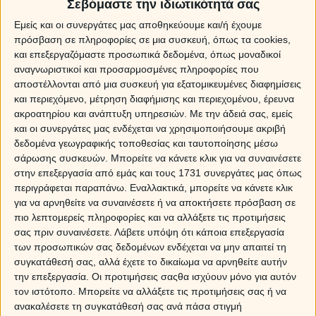
Σεβόμαστε την ιδιωτικότητά σας
Η Αφροδίτη στους Διδύμους
Εμείς και οι συνεργάτες μας αποθηκεύουμε και/ή έχουμε
πρόσβαση σε πληροφορίες σε μια συσκευή, όπως τα cookies,
Οι Δίδυμοι είναι το ζώδιο της ευστροφίας και της
και επεξεργαζόμαστε προσωπικά δεδομένα, όπως μοναδικοί
πολυπραγμοσύνης, κι έτσι η Αφροδίτη θα αναγκαστεί
αναγνωριστικοί και προσαρμοσμένες πληροφορίες που
να προσαρμοστεί στις απαιτήσεις τους, χάνοντας όμως
αποστέλλονται από μια συσκευή για εξατομικευμένες διαφημίσεις
σημαντικά κομμάτια από τη δική της ποιότητα. Περνάμε
και περιεχόμενο, μέτρηση διαφήμισης και περιεχομένου, έρευνα
σε μια φάση όπου τα λόγια τείνουν να εκστομίζονται με
ακροατηρίου και ανάπτυξη υπηρεσιών.
Με την άδειά σας, εμείς
μεγάλη ευκολία, χωρίς πάντα να έχουν ουσία, ενώ
και οι συνεργάτες μας ενδέχεται να χρησιμοποιήσουμε ακριβή
υπάρχει και το ενδεχόμενο να μπλεχτούμε ή να
δεδομένα γεωγραφικής τοποθεσίας και ταυτοποίησης μέσω
παρασυρθούμε σε ατελείωτες συζητήσεις χωρίς νόημα
σάρωσης συσκευών. Μπορείτε να κάνετε κλικ για να συναινέσετε
και περιεχόμενο, που γίνονται μόνο για να γίνουν!
στην επεξεργασία από εμάς και τους 1731 συνεργάτες μας όπως
περιγράφεται παραπάνω. Εναλλακτικά, μπορείτε να κάνετε κλικ
Πληροφορίες ή ειδήσεις την περίοδο αυτή, μπορεί σε
για να αρνηθείτε να συναινέσετε ή να αποκτήσετε πρόσβαση σε
πολλές περιπτώσεις να έχουν παραπλανητικό
πιο λεπτομερείς πληροφορίες και να αλλάξετε τις προτιμήσεις
χαρακτήρα, γι’ αυτό χρειάζεται να επεξεργάζεσαι ή να
σας πριν συναινέσετε.
Λάβετε υπόψη ότι κάποια επεξεργασία
φιλτράρεις κάθε τι που ακούς! Υπάρχει ένα ατελείωτο
των προσωπικών σας δεδομένων ενδέχεται να μην απαιτεί τη
πήγαινε-έλα, που πολλές φορές δεν καταλήγει
συγκατάθεσή σας, αλλά έχετε το δικαίωμα να αρνηθείτε αυτήν
πουθενά! Γιατί όλα κινούνται σε μια επιφανειακή
την επεξεργασία. Οι προτιμήσεις σαςθα ισχύουν μόνο για αυτόν
κατάσταση, χωρίς τη διάθεση της αναζήτησης της
τον ιστότοπο. Μπορείτε να αλλάξετε τις προτιμήσεις σας ή να
ουσίας, του νοήματος.
ανακαλέσετε τη συγκατάθεσή σας ανά πάσα στιγμή