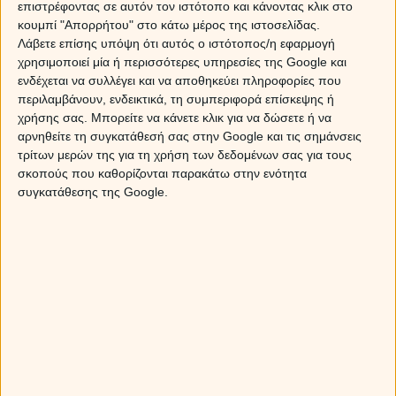
επιστρέφοντας σε αυτόν τον ιστότοπο και κάνοντας κλικ στο
Τα οικονομικά ζητήματα που προκύπτουν τις ημέρες
κουμπί "Απορρήτου" στο κάτω μέρος της ιστοσελίδας.
αυτές, είναι σημαντικό να εξετάζονται διεξοδικά, γιατί
Λάβετε επίσης υπόψη ότι αυτός ο ιστότοπος/η εφαρμογή
μπορεί να υπάρξουν εξελίξεις μη αναμενόμενες. Από
χρησιμοποιεί μία ή περισσότερες υπηρεσίες της Google και
την άλλη μεριά, θα έχεις και την τάση να παρασύρεσαι
ενδέχεται να συλλέγει και να αποθηκεύει πληροφορίες που
πολύ πιο εύκολα στο να καταναλώσεις, να κάνεις
περιλαμβάνουν, ενδεικτικά, τη συμπεριφορά επίσκεψης ή
αγορές που δεν είχες υπολογίσει και να ξοδέψεις
χρήσης σας. Μπορείτε να κάνετε κλικ για να δώσετε ή να
χρήματα χωρίς να το σκέφτεσαι και πολύ. Και φυσικά,
αρνηθείτε τη συγκατάθεσή σας στην Google και τις σημάνσεις
να αγοράζεις πράγματα, μάλλον άχρηστα…
τρίτων μερών της για τη χρήση των δεδομένων σας για τους
σκοπούς που καθορίζονται παρακάτω στην ενότητα
Παράλληλα, είναι και οι σχέσεις που κινούνται σε ένα
συγκατάθεσης της Google.
πιο επιφανειακό κλίμα… Πολλές φορές μπορεί να
νοιώσεις να χάνεσαι μέσα σε δαιδαλώδεις συζητήσεις
που δεν καταλήγουν πουθενά, αλλά ούτε και σου
προσφέρουν κάτι ουσιαστικό συναισθηματικά!
Στην θετική της πλευρά ωστόσο, είναι μια περίοδος που
σε βοηθά να αποφορτιστείς από το συναίσθημα και να
ζήσεις στην πιο χαλαρή πλευρά της ζωής,
απολαμβάνοντας την ξενοιασιά μιας κουβέντας, μιας
γνωριμίας ή μιας παρέας… Μην επενδύεις ωστόσο
συναισθηματικά, γιατί δεν είναι σίγουρο πως θα βρεις