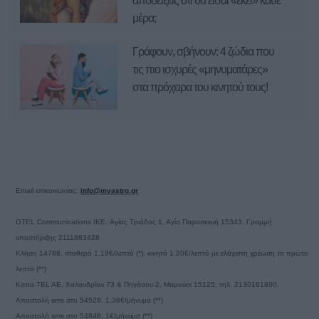
αποδείξεις ότι θα είσαι «εκεί» κάθε
μέρα;
Γράφουν, σβήνουν: 4 ζώδια που
τις πιο ισχυρές «μηνυματάρες»
στα πρόχειρα του κινητού τους!
Email επικοινωνίας:
info@myastro.gr
GTEL Communications IKE. Αγίας Τριάδος 1, Αγία Παρασκευή 15343, Γραμμή
υποστήριξης 2111883428
Κλήση 14788, σταθερό 1,19€/λεπτό (*), κινητό 1,20€/λεπτό με ελάχιστη χρέωση το πρώτο
λεπτό (**)
Καπα-TEL AE, Χαλανδρίου 73 & Πηγάσου 2, Μαρούσι 15125, τηλ. 2130161800.
Αποστολή sms στο 54529, 1,36€/μήνυμα (**)
Αποστολή sms στο 54848, 1€/μήνυμα (**)