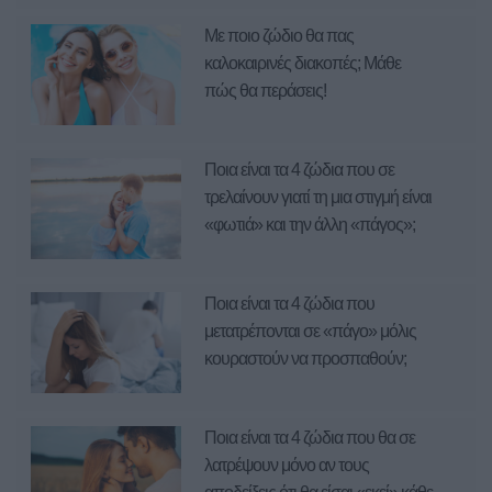
Με ποιο ζώδιο θα πας
καλοκαιρινές διακοπές; Μάθε
πώς θα περάσεις!
Ποια είναι τα 4 ζώδια που σε
τρελαίνουν γιατί τη μια στιγμή είναι
«φωτιά» και την άλλη «πάγος»;
Ποια είναι τα 4 ζώδια που
μετατρέπονται σε «πάγο» μόλις
κουραστούν να προσπαθούν;
Ποια είναι τα 4 ζώδια που θα σε
λατρέψουν μόνο αν τους