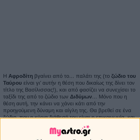
Η
Αφροδίτη
βγαίνει από το… παλάτι της (το
ζώδιο του
Ταύρου
είναι γι’ αυτήν η θέση που δικαίως της δίνει τον
τίτλο της Βασίλισσας!), και από φασίζει να συνεχίσει το
ταξίδι της από το ζώδιο των
Διδύμων
… Μόνο που η
θέση αυτή, την κάνει να χάνει κάτι από την
προηγούμενη δύναμη και αίγλη της. Θα βρεθεί σε ένα
ζώδιο, που η κύρια διάθεσή του είναι η επικοινωνία, και
ο πλανήτης εδώ θα δώσει όλη του τη δυναμική στον
τομέα αυτόν!