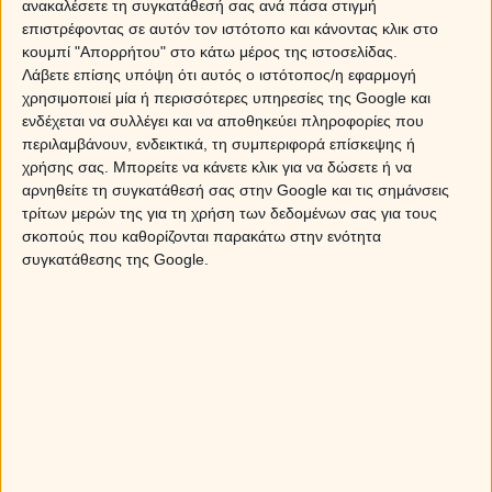
ανακαλέσετε τη συγκατάθεσή σας ανά πάσα στιγμή
Για άντρες: Οι 5 ατάκες για να κατακτήσεις
επιστρέφοντας σε αυτόν τον ιστότοπο και κάνοντας κλικ στο
μια γυναίκα!
κουμπί "Απορρήτου" στο κάτω μέρος της ιστοσελίδας.
Λάβετε επίσης υπόψη ότι αυτός ο ιστότοπος/η εφαρμογή
χρησιμοποιεί μία ή περισσότερες υπηρεσίες της Google και
29 Μαΐου 2026
08:00
ενδέχεται να συλλέγει και να αποθηκεύει πληροφορίες που
Για γυναίκες: Οι 5 ατάκες για να κατακτήσεις
περιλαμβάνουν, ενδεικτικά, τη συμπεριφορά επίσκεψης ή
έναν άντρα!
χρήσης σας. Μπορείτε να κάνετε κλικ για να δώσετε ή να
αρνηθείτε τη συγκατάθεσή σας στην Google και τις σημάνσεις
τρίτων μερών της για τη χρήση των δεδομένων σας για τους
σκοπούς που καθορίζονται παρακάτω στην ενότητα
28 Μαΐου 2026
23:44
συγκατάθεσης της Google.
Οι μαντινάδες των ζωδίων! Όταν το κάθε
ζώδιο μιλάει με στιχάκια!
28 Μαΐου 2026
14:29
Τα ζώδια, ο νόμος του Μέρφι και οι πιο
σπαστικές αναποδιές που μπορεί να τους
συμβούν!