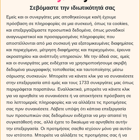
Σεβόμαστε την ιδιωτικότητά σας
Ζώδια-χιούμορ
Εμείς και οι συνεργάτες μας αποθηκεύουμε και/ή έχουμε
πρόσβαση σε πληροφορίες σε μια συσκευή, όπως τα cookies,
31 Ιουλίου 2026
23:00
και επεξεργαζόμαστε προσωπικά δεδομένα, όπως μοναδικοί
Τα 12 ζώδια φτιάχνουν βαλίτσα! Τι θα
αναγνωριστικοί και προσαρμοσμένες πληροφορίες που
πάρουν μαζί τους στις διακοπές;
αποστέλλονται από μια συσκευή για εξατομικευμένες διαφημίσεις
και περιεχόμενο, μέτρηση διαφήμισης και περιεχομένου, έρευνα
ακροατηρίου και ανάπτυξη υπηρεσιών.
Με την άδειά σας, εμείς
και οι συνεργάτες μας ενδέχεται να χρησιμοποιήσουμε ακριβή
31 Ιουλίου 2026
14:00
δεδομένα γεωγραφικής τοποθεσίας και ταυτοποίησης μέσω
Greek καμάκι! Ποια ατάκα χρησιμοποιούν τα
σάρωσης συσκευών. Μπορείτε να κάνετε κλικ για να συναινέσετε
ζώδια;
στην επεξεργασία από εμάς και τους 1733 συνεργάτες μας όπως
περιγράφεται παραπάνω. Εναλλακτικά, μπορείτε να κάνετε κλικ
για να αρνηθείτε να συναινέσετε ή να αποκτήσετε πρόσβαση σε
31 Ιουλίου 2026
10:00
πιο λεπτομερείς πληροφορίες και να αλλάξετε τις προτιμήσεις
Πώς ξεχωρίζεις τα 12 ζώδια στην παραλία!
σας πριν συναινέσετε.
Λάβετε υπόψη ότι κάποια επεξεργασία
των προσωπικών σας δεδομένων ενδέχεται να μην απαιτεί τη
συγκατάθεσή σας, αλλά έχετε το δικαίωμα να αρνηθείτε αυτήν
την επεξεργασία. Οι προτιμήσεις σαςθα ισχύουν μόνο για αυτόν
τον ιστότοπο. Μπορείτε να αλλάξετε τις προτιμήσεις σας ή να
29 Μαΐου 2026
08:01