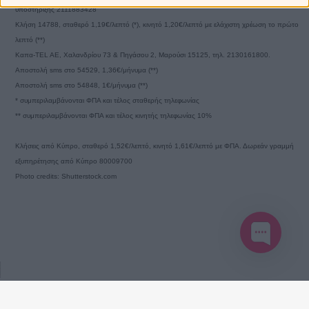
υποστήριξης 2111883428
Κλήση 14788, σταθερό 1,19€/λεπτό (*), κινητό 1,20€/λεπτό με ελάχιστη χρέωση το πρώτο
λεπτό (**)
Καπα-TEL AE, Χαλανδρίου 73 & Πηγάσου 2, Μαρούσι 15125, τηλ. 2130161800.
Αποστολή sms στο 54529, 1,36€/μήνυμα (**)
Αποστολή sms στο 54848, 1€/μήνυμα (**)
* συμπεριλαμβάνονται ΦΠΑ και τέλος σταθερής τηλεφωνίας
** συμπεριλαμβάνονται ΦΠΑ και τέλος κινητής τηλεφωνίας 10%
Κλήσεις από Κύπρο, σταθερό 1,52€/λεπτό, κινητό 1,61€/λεπτό με ΦΠΑ. Δωρεάν γραμμή
εξυπηρέτησης από Κύπρο 80009700
Photo credits: Shutterstock.com