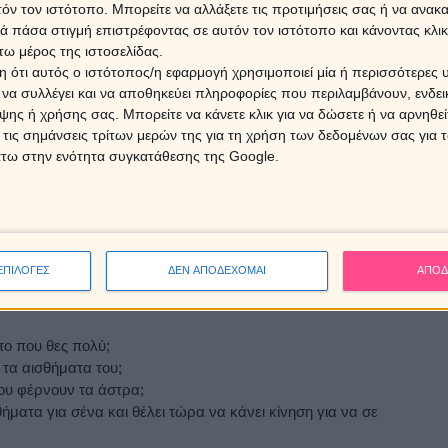
τόν τον ιστότοπο. Μπορείτε να αλλάξετε τις προτιμήσεις σας ή να ανακα
 πάσα στιγμή επιστρέφοντας σε αυτόν τον ιστότοπο και κάνοντας κλι
μάθεις πως θα αγοράσεις πακέτο SMS
ω μέρος της ιστοσελίδας.
 ότι αυτός ο ιστότοπος/η εφαρμογή χρησιμοποιεί μία ή περισσότερες 
μοποιώντας τη σημερινή
ΕΚΠΤΩΣΗ 20%!
ι να συλλέγει και να αποθηκεύει πληροφορίες που περιλαμβάνουν, ενδεικ
ης ή χρήσης σας. Μπορείτε να κάνετε κλικ για να δώσετε ή να αρνηθε
 τις σημάνσεις τρίτων μερών της για τη χρήση των δεδομένων σας για
ώρας είναι στη διάθεσή σου: Ο
Χρίστος Ντούβλης
, η
άτω στην ενότητα συγκατάθεσης της Google.
α τους αναλύουν τα πάντα και σου δίνουν ξεκάθαρες
, επικοινωνείς κατευθείαν με κινητό!
ΕΠΙΛΟΓΕΣ
ΔΕΝ ΑΠΟΔΕΧΟΜΑΙ
ΑΠΟΔ
πο που θες πολύ;
τα αισθήματα του;
ου φέρνουν τα άστρα;
ματα για σένα και θέλει τώρα να κάνει κίνηση για να σε