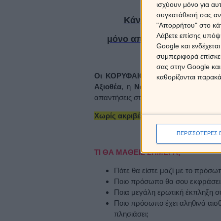
ισχύουν μόνο για αυ
συγκατάθεσή σας ανά
Κάνε κλικ
ΕΔΩ
για να 
"Απορρήτου" στο κάτ
Λάβετε επίσης υπόψη
μόνο
από
0,64€
/SMS
χρησι
Google και ενδέχετα
συμπεριφορά επίσκεψ
σας στην Google και
Οι ΚΟΡΥΦΑΙΟΙ ΑΣΤΡΟΛΟΓΟΙ
της χ
καθορίζονται παρακ
Αξιοθέα
, η
Νάντια Ρήγα
και η ομάδ
απαντήσεις στα ερωτήματά σου!
Χωρίς ακριβές πενταψήφιες χρεώσεις
ΠΕΡΙΣΣΟΤΕΡΕΣ 
ΤΙ ΘΑ ΜΑΘΕΙΣ ΣΗΜΕΡΑ;
Πότε θα είστε μαζί με το πρόσω
Ποιο πρόσωπο θα σου εκφράσει 
Ποια μεγάλη ερωτική έκπληξη σ
Ποιο πρόσωπο έχει αληθινά αισθή
πλησιάσει;