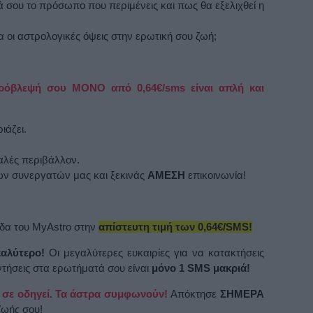
ά σου το πρόσωπο που περιμένεις και πως θα εξελιχθεί η
α οι αστρολογικές όψεις στην ερωτική σου ζωή;
πρόβλεψή σου ΜΟΝΟ από 0,64€/sms είναι απλή και
ιάζει.
φαλές περιβάλλον.
των συνεργατών μας και ξεκινάς
ΑΜΕΣΗ
επικοινωνία!
άδα του MyAstro στην
απίστευτη τιμή των 0,64€/SMS!
καλύτερο!
Οι μεγαλύτερες ευκαιρίες για να κατακτήσεις
αντήσεις στα ερωτήματά σου είναι
μόνο 1 SMS μακριά!
υ σε οδηγεί. Τα άστρα συμφωνούν!
Απόκτησε
ΣΗΜΕΡΑ
ζωής σου!