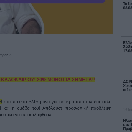
Τα ζώ
08/0
Εβδομ
Ζώδια
17/0
ήφοι: 25
 ΚΑΛΟΚΑΙΡΙΟΥ! 20% ΜΟΝΟ ΓΙΑ ΣΗΜΕΡΑ!!
ΔΩΡΕ
Χρίστ
έκλει
Η
στα πακέτα SMS μόνο για σήμερα από τον δάσκαλο
ΛΗ
και η ομάδα του! Απόλαυσε προσωπική πρόβλεψη
16 Ιο
μυστικά να αποκαλυφθούν!
Ηλια
στις 
Προβλ