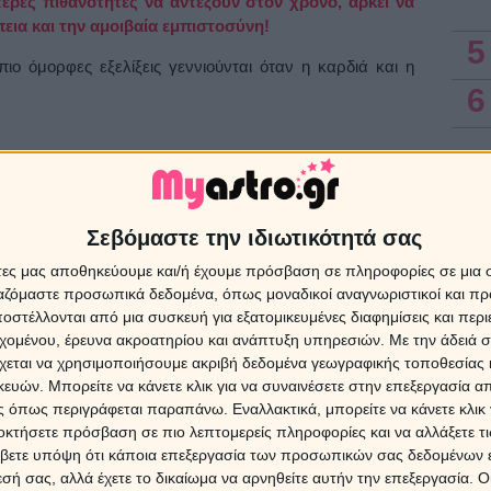
ερες πιθανότητες να αντέξουν στον χρόνο, αρκεί να
έπεια και την αμοιβαία εμπιστοσύνη!
5
πιο όμορφες εξελίξεις γεννιούνται όταν η καρδιά και η
6
ο που ποθείς;
Σεβόμαστε την ιδιωτικότητά σας
ά τώρα στη αισθηματική σου ζωή;
 ευκαιρία πλησιάζει, σύμφωνα με τον αστρολογικό σου
άτες μας αποθηκεύουμε και/ή έχουμε πρόσβαση σε πληροφορίες σε μια
ργαζόμαστε προσωπικά δεδομένα, όπως μοναδικοί αναγνωριστικοί και 
στέλλονται από μια συσκευή για εξατομικευμένες διαφημίσεις και περ
εχομένου, έρευνα ακροατηρίου και ανάπτυξη υπηρεσιών.
Με την άδειά σα
χεται να χρησιμοποιήσουμε ακριβή δεδομένα γεωγραφικής τοποθεσίας 
Η
σε
ΑΔΙΑΝΟΗΤΗ ΤΙΜΗ
ΜΟΝΟ από 0.64€/sms
από τον
ών. Μπορείτε να κάνετε κλικ για να συναινέσετε στην επεξεργασία απ
, την
Αξιοθέα
και την
Βαλεντίνα Πολίτη
.
 όπως περιγράφεται παραπάνω. Εναλλακτικά, μπορείτε να κάνετε κλικ γ
έλνοντας σε
ΑΠΛΟ ΚΙΝΗΤΟ και ΟΧΙ ΠΕΝΤΑΨΗΦΙΟ
για
οκτήσετε πρόσβαση σε πιο λεπτομερείς πληροφορίες και να αλλάξετε τι
βετε υπόψη ότι κάποια επεξεργασία των προσωπικών σας δεδομένων ε
εσή σας, αλλά έχετε το δικαίωμα να αρνηθείτε αυτήν την επεξεργασία. 