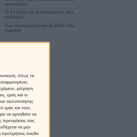
προκύψουν!
Τα 12 ζώδια και οι καλοκαιρινές τους
επιθυμίες!
Πως συμπεριφέρονται τα ζώδια στην
παραλία;
 συσκευή, όπως τα
προσαρμοσμένες
ιεχόμενο, μέτρηση
ς, εμείς και οι
και ταυτοποίησης
ό εμάς και τους
ια να αρνηθείτε να
ς προτιμήσεις σας
νδέχεται να μην
Οι προτιμήσεις σαςθα