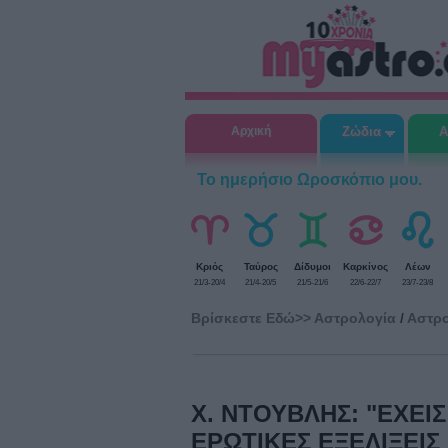
Αρχική
Ζώδια
Α
Το ημερήσιο Ωροσκόπιο μου.
Κριός
Ταύρος
Δίδυμοι
Καρκίνος
Λέων
21/3-20/4
21/4-20/5
21/5-21/6
22/6-22/7
23/7-23/8
Βρίσκεστε Eδώ>>
Αστρολογία
/
Αστρο
Χ. ΝΤΟΥΒΛΗΣ: "ΕΧΕΙ
ΕΡΩΤΙΚΕΣ ΕΞΕΛΙΞΕΙΣ