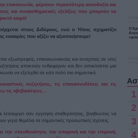
ην επικοινωνία, φέρνουν περισσότερη αισιοδοξία και
σεις και συναισθηματικές εξελίξεις που μπορούν να
κετό καιρό!
8 Αυγ
Ο Άρη
σέρχεται στους Διδύμους, ενώ ο Ήλιος σχηματίζει
Αυγο
 ευκαιρίες που αξίζει να αξιοποιήσουμε!
«φου
8 Αυγ
 πιο εξωστρεφείς, επικοινωνιακούς και ανοιχτούς σε νέες
συζητήσεις αποκτούν ενδιαφέρον και δεν αποκλείεται μια
ινωνία να εξελιχθεί σε κάτι πολύ πιο σημαντικό.
Ασ
υσιαστικές συζητήσεις, τις επανασυνδέσεις και τις
 τις αβεβαιότητες...
1
2
ο
λειτουργεί σαν εγγύηση σταθερότητας, βοηθώντας να
3
υν γερά θεμέλια σε σημαντικές προσωπικές σχέσεις.
ει την υπευθυνότητα, την υπομονή και την επιμονή.
4