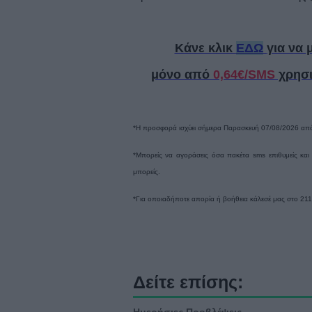
Κάνε κλικ
ΕΔΩ
για να 
μόνο
από
0,64€/SMS
χρησι
*Η προσφορά ισχύει σήμερα Παρασκευή 07/08/2026 από τ
*Μπορείς να αγοράσεις όσα πακέτα sms επιθυμείς και
μπορείς.
*Για οποιαδήποτε απορία ή βοήθεια κάλεσέ μας στο 21
Δείτε επίσης: