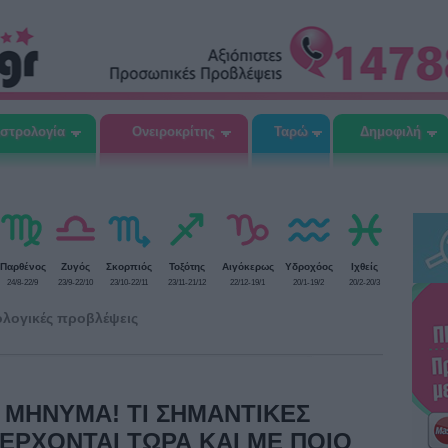
στρολογία
Ονειροκρίτης
Ταρώ
Δημοφιλή
Παρθένος
Ζυγός
Σκορπιός
Τοξότης
Αιγόκερως
Υδροχόος
Ιχθείς
24/8-22/9
23/9-22/10
23/10-22/11
23/11-21/12
22/12-19/1
20/1-19/2
20/2-20/3
λογικές προβλέψεις
Σ ΜΗΝΥΜΑ! ΤΙ ΣΗΜΑΝΤΙΚΕΣ
 ΕΡΧΟΝΤΑΙ ΤΩΡΑ ΚΑΙ ΜΕ ΠΟΙΟ