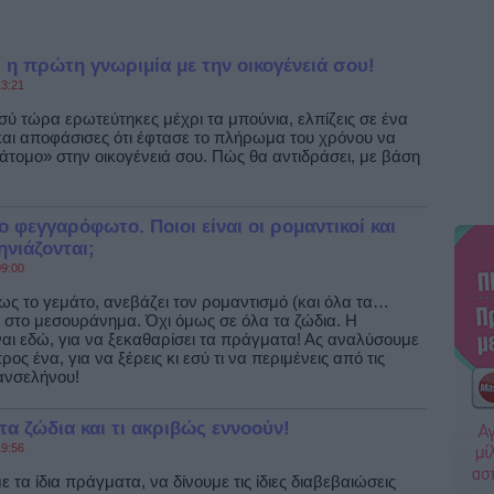
ι η πρώτη γνωριμία με την οικογένειά σου!
3:21
εσύ τώρα ερωτεύτηκες μέχρι τα μπούνια, ελπίζεις σε ένα
και αποφάσισες ότι έφτασε το πλήρωμα του χρόνου να
«άτομο» στην οικογένειά σου. Πώς θα αντιδράσει, με βάση
ο φεγγαρόφωτο. Ποιοι είναι οι ρομαντικοί και
νιάζονται;
9:00
ίως το γεμάτο, ανεβάζει τον ρομαντισμό (και όλα τα…
στο μεσουράνημα. Όχι όμως σε όλα τα ζώδια. Η
ναι εδώ, για να ξεκαθαρίσει τα πράγματα! Ας αναλύσουμε
ρος ένα, για να ξέρεις κι εσύ τι να περιμένεις από τις
ανσελήνου!
 τα ζώδια και τι ακριβώς εννοούν!
9:56
 τα ίδια πράγματα, να δίνουμε τις ίδιες διαβεβαιώσεις