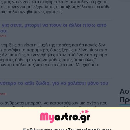
ς μας να εννοεί κάτι διαφορετικό. Η αστρολογία έρχεται
η... συνεννόηση, εξηγώντας τι ακριβώς θέλει να πει κάθε
ερις πολύ συνηθισμένες φράσεις.
ς για σένα, μπορεί να πουν οι άλλοι πίσω από
ου;
5:11
νομίζεις ότι είσαι η ψυχή της παρέας και ότι κανείς δεν
 προσάψει το παραμικρό, όμως ξέρεις τι λένε πίσω από
; Αν πιστεύεις ότι γεννήθηκες κάτω από έναν αστερισμό
ήματα, ήρθε η στιγμή να μάθεις ποιες “κακιούλες”
υν τα υπόλοιπα ζώδια για το δικό σου! Mε χιούμορ
χνότερα το κάθε ζώδιο, για να χαλάσει μόνο του
Ασ
9:00
Πρ
 οι άνθρωποι μπορούν να καταστρέψουν μια σχέση που
 τους ενδιαφέρει, χωρίς καμία απολύτως εξωτερική
Τα ζ
 τους. Και να λοιπόν τι κάνει συχνότερα το κάθε ζώδιο,
07/0
ι μια σχέση που κατά τα άλλα θα μπορούσε να τσουλήσει
βαζε και μάθαινε…