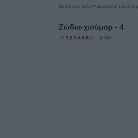
Βρίσκεστε Eδώ>>
Δημοφιλή
/
Ζώδια-
Ζώδια-χιούμορ - 4
<
1
2
3
4
5
6
7
...
>
>>