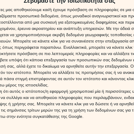
Σεβόμαστε την ιδιωτικότητά σας
 Πώς να κάνεις έναν θαυμαστή σου.. να
άτες μας αποθηκεύουμε και/ή έχουμε πρόσβαση σε πληροφορίες σε μια
;
ργαζόμαστε προσωπικά δεδομένα, όπως μοναδικοί αναγνωριστικοί και 
14:54
ΔΩΡΕ
στέλλονται από μια συσκευή για εξατομικευμένες διαφημίσεις και περ
Χρίστ
πίμονα. Αλλά εσένα δεν σου αρέσει. Το “καμάκι” του
εχομένου, έρευνα ακροατηρίου και ανάπτυξη υπηρεσιών.
Με την άδειά σα
έκλει
εκνευρίζει. Πώς θα κάνεις τον ενοχλητικό θαυμαστή να σε
χεται να χρησιμοποιήσουμε ακριβή δεδομένα γεωγραφικής τοποθεσίας 
Ρώτα τον για το ζώδιό του και μετά χρησιμοποίησε τις
ών. Μπορείτε να κάνετε κλικ για να συναινέσετε στην επεξεργασία απ
σερις ατάκες. Δεν μπορεί, κάποια από όλες θα τον τρέψει
 όπως περιγράφεται παραπάνω. Εναλλακτικά, μπορείτε να κάνετε κλικ γ
16 Ιο
οκτήσετε πρόσβαση σε πιο λεπτομερείς πληροφορίες και να αλλάξετε τι
Η Αφρ
βετε υπόψη ότι κάποια επεξεργασία των προσωπικών σας δεδομένων ε
ρίζαμε για λίγο καιρό; Ποιές οι πιθανότητες
τον 
εσή σας, αλλά έχετε το δικαίωμα να αρνηθείτε αυτήν την επεξεργασία. 
σης;
επηρε
τόν τον ιστότοπο. Μπορείτε να αλλάξετε τις προτιμήσεις σας ή να ανακα
14:12
 πάσα στιγμή επιστρέφοντας σε αυτόν τον ιστότοπο και κάνοντας κλι
 ότι σε μια σχέση η ένταση έχει φτάσει στο απροχώρητο,
ω μέρος της ιστοσελίδας.
ός χωρισμός δεν θα ήταν μια λύση; Θα πρότεινες κάτι
7 Αυγ
 ότι αυτός ο ιστότοπος/η εφαρμογή χρησιμοποιεί μία ή περισσότερες 
ρι σου; Και πώς θα περίμενες να το πάρει; Το Myastro σου
 πιθανές αντιδράσεις στην πρόταση «μήπως να πάψουμε
ι να συλλέγει και να αποθηκεύει πληροφορίες που περιλαμβάνουν, ενδεικ
Οι α
 για λίγο καιρό;», ανάλογα πάντα με το ζώδιό του.
για τ
ης ή χρήσης σας. Μπορείτε να κάνετε κλικ για να δώσετε ή να αρνηθε
16/8/
 τις σημάνσεις τρίτων μερών της για τη χρήση των δεδομένων σας για
μπροστά στην ντουλάπα τους!
άτω στην ενότητα συγκατάθεσης της Google.
08:00
7 Αυγ
ειάζεται ο εκπρόσωπος του κάθε ζωδίου μπροστά στη