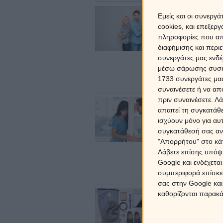
Για κυρίες:
Εμείς και οι συνεργ
εξαφανιστεί
cookies, και επεξε
31 Μαρτίου 2026
πληροφορίες που απο
Σε φλερτάρει ε
διαφήμισης και περι
αρχίζει να σε 
συνεργάτες μας ενδέ
αφήσει ήσυχη; 
μέσω σάρωσης συσκευ
ακόλουθες τέσ
σε φυγή!
1733 συνεργάτες μας
συναινέσετε ή να απ
πριν συναινέσετε.
Λά
Μήπως να χω
απαιτεί τη συγκατάθ
επανασύνδε
ισχύουν μόνο για αυ
31 Μαρτίου 2026
συγκατάθεσή σας ανά
Αν υποθέσουμε
"Απορρήτου" στο κάτ
ένας προσωριν
Λάβετε επίσης υπόψη
τέτοιο στο ταί
δίνει μερικές
Google και ενδέχετα
να βλεπόμαστε
συμπεριφορά επίσκεψ
σας στην Google και
Οι άντρες 
καθορίζονται παρακ
31 Μαρτίου 2026
Πόσο χρόνο χρ