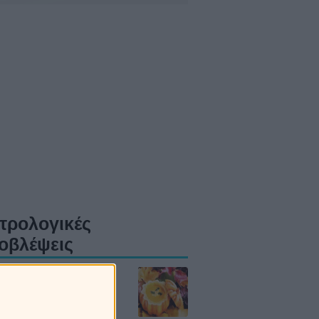
τρολογικές
οβλέψεις
ώδια την Παρασκευή
8/2026