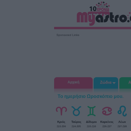
Sponsored Links
Αρχική
Ζώδια
Α
Το ημερήσιο Ωροσκόπιο μου.
Κριός
Ταύρος
Δίδυμοι
Καρκίνος
Λέων
21/3-20/4
21/4-20/5
21/5-21/6
22/6-22/7
23/7-23/8