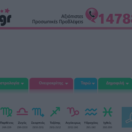
στρολογία
Ονειροκρίτης
Ταρώ
Δημοφιλή
Παρθένος
Ζυγός
Σκορπιός
Τοξότης
Αιγόκερως
Υδροχόος
Ιχθείς
24/8-22/9
23/9-22/10
23/10-22/11
23/11-21/12
22/12-19/1
20/1-19/2
20/2-20/3