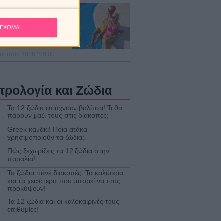
οβλέψεις για τα
ματικά σου την
άδα 10 ως 16/8/2026.
ΕΧΟΜΑΙ
ούστου 2026 / 06:00
τρολογία και Ζώδια
Τα 12 ζώδια φτιάχνουν βαλίτσα! Τι θα
πάρουν μαζί τους στις διακοπές;
Greek καμάκι! Ποια ατάκα
χρησιμοποιούν τα ζώδια;
Πώς ξεχωρίζεις τα 12 ζώδια στην
παραλία!
Τα ζώδια πάνε διακοπές: Τα καλύτερα
και τα χειρότερα που μπορεί να τους
προκύψουν!
Τα 12 ζώδια και οι καλοκαιρινές τους
επιθυμίες!