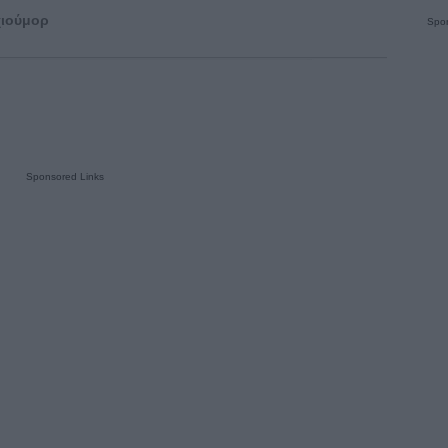
χιούμορ
Spon
Sponsored Links