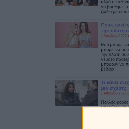
αλλά ο καθένα
να βοηθήσει στ
ζώδιο με τέσσ
Ποιες κακίε
την πλάτη σ
1 Απριλίου 2026
1
Εσύ μπορεί να 
μπορεί να σου
την πλάτη σου
γεμάτο προτερ
μπορούν να πο
βέβαια...
Τι κάνει συ
μια σχέση;
1 Απριλίου 2026
0
Πολλές φορές
υποτίθεται ότι
βοήθεια. Μόνοι
για να ρημάξε
μια χαρά. Διά