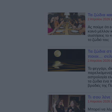
Τα ζώδια κα
2 Απριλίου 2026
1
Ας πούμε ότι 
κοινό μέλλον 
συστήσεις το 
το ζώδιό του;
Τα ζώδια στ
ποιοι… σελη
2 Απριλίου 2026
0
Το φεγγάρι, ιδ
παρελκόμενα) 
αστρολογία εί
τα ζώδια ένα π
βραδιές της Π
Τι σου λένε
1 Απριλίου 2026
1
Μπορεί να λέμε