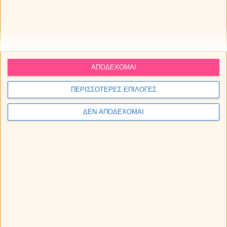
ΑΠΟΔΕΧΟΜΑΙ
ΠΕΡΙΣΣΟΤΕΡΕΣ ΕΠΙΛΟΓΕΣ
ΔΕΝ ΑΠΟΔΕΧΟΜΑΙ
Εβδομαδιαίες αστρολογικές προβλέψεις από 10
ως 16/8/2026, από την Μαρία.