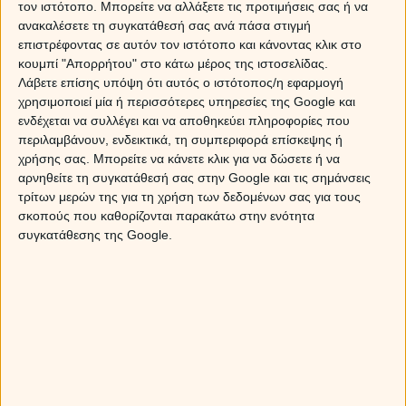
ΔΩΡΕΑΝ πρόβλεψη από τον Χρίστο Ντούβλη για την
τον ιστότοπο. Μπορείτε να αλλάξετε τις προτιμήσεις σας ή να
έκλειψη Ηλίου στον Λέοντα!
ανακαλέσετε τη συγκατάθεσή σας ανά πάσα στιγμή
επιστρέφοντας σε αυτόν τον ιστότοπο και κάνοντας κλικ στο
κουμπί "Απορρήτου" στο κάτω μέρος της ιστοσελίδας.
Λάβετε επίσης υπόψη ότι αυτός ο ιστότοπος/η εφαρμογή
χρησιμοποιεί μία ή περισσότερες υπηρεσίες της Google και
ενδέχεται να συλλέγει και να αποθηκεύει πληροφορίες που
περιλαμβάνουν, ενδεικτικά, τη συμπεριφορά επίσκεψης ή
χρήσης σας. Μπορείτε να κάνετε κλικ για να δώσετε ή να
αρνηθείτε τη συγκατάθεσή σας στην Google και τις σημάνσεις
τρίτων μερών της για τη χρήση των δεδομένων σας για τους
σκοπούς που καθορίζονται παρακάτω στην ενότητα
συγκατάθεσης της Google.
Η Αφροδίτη σε αντίθεση με τον Ποσειδώνα: Πως θα
επηρεάσει το ζώδιό σου;
Οι αστρολογικές προβλέψεις για την εβδομάδα 10 ως