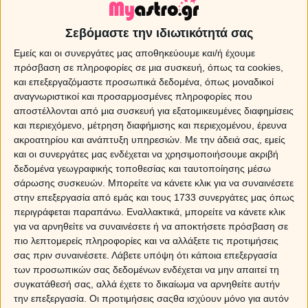
Σεβόμαστε την ιδιωτικότητά σας
Εμείς και οι συνεργάτες μας αποθηκεύουμε και/ή έχουμε
πρόσβαση σε πληροφορίες σε μια συσκευή, όπως τα cookies,
και επεξεργαζόμαστε προσωπικά δεδομένα, όπως μοναδικοί
αναγνωριστικοί και προσαρμοσμένες πληροφορίες που
αποστέλλονται από μια συσκευή για εξατομικευμένες διαφημίσεις
και περιεχόμενο, μέτρηση διαφήμισης και περιεχομένου, έρευνα
ακροατηρίου και ανάπτυξη υπηρεσιών.
Με την άδειά σας, εμείς
και οι συνεργάτες μας ενδέχεται να χρησιμοποιήσουμε ακριβή
δεδομένα γεωγραφικής τοποθεσίας και ταυτοποίησης μέσω
σάρωσης συσκευών. Μπορείτε να κάνετε κλικ για να συναινέσετε
στην επεξεργασία από εμάς και τους 1733 συνεργάτες μας όπως
περιγράφεται παραπάνω. Εναλλακτικά, μπορείτε να κάνετε κλικ
για να αρνηθείτε να συναινέσετε ή να αποκτήσετε πρόσβαση σε
Τα ζώδια το Σάββατο 08/08/2026
πιο λεπτομερείς πληροφορίες και να αλλάξετε τις προτιμήσεις
σας πριν συναινέσετε.
Λάβετε υπόψη ότι κάποια επεξεργασία
Εβδομαδιαίες προβλέψεις - Ζώδια εβδομάδας 10/08 -
των προσωπικών σας δεδομένων ενδέχεται να μην απαιτεί τη
συγκατάθεσή σας, αλλά έχετε το δικαίωμα να αρνηθείτε αυτήν
17/08
την επεξεργασία. Οι προτιμήσεις σαςθα ισχύουν μόνο για αυτόν