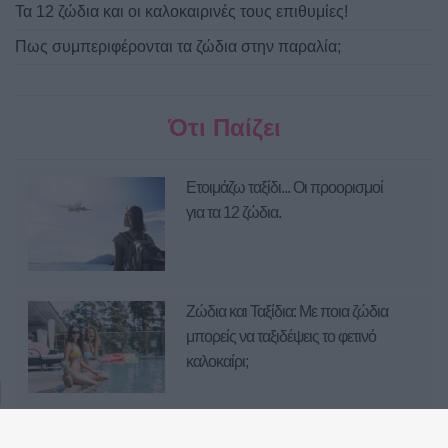
Τα 12 ζώδια και οι καλοκαιρινές τους επιθυμίες!
Πως συμπεριφέρονται τα ζώδια στην παραλία;
Ότι Παίζει
Ετοιμάζω ταξίδι... Οι προορισμοί
για τα 12 ζώδια.
Ζώδια και Ταξίδια: Με ποια ζώδια
μπορείς να ταξιδέψεις το φετινό
καλοκαίρι;
Τα 12 ζώδια και οι καλοκαιρινές