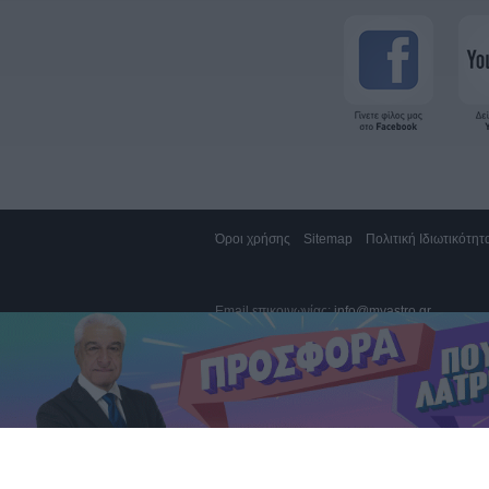
Όροι χρήσης
Sitemap
Πολιτική Ιδιωτικότητ
Email επικοινωνίας:
info@myastro.gr
GTEL Communications IKE. Αγίας Τριάδος 1,
Κλήση 14788, σταθερό 1,19€/λεπτό (*), κινητό
Καπα-TEL AE, Χαλανδρίου 73 & Πηγάσου 2, Μ
Αποστολή sms στο 54529, 1,36€/μήνυμα (**)
Αποστολή sms στο 54848, 1€/μήνυμα (**)
* συμπεριλαμβάνονται ΦΠΑ και τέλος σταθερή
** συμπεριλαμβάνονται ΦΠΑ και τέλος κινητή
Κλήσεις από Κύπρο, σταθερό 1,52€/λεπτό, κ