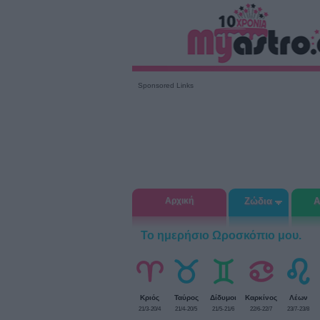
Sponsored Links
Αρχική
Ζώδια
Α
Το ημερήσιο Ωροσκόπιο μου.
Κριός
Ταύρος
Δίδυμοι
Καρκίνος
Λέων
21/3-20/4
21/4-20/5
21/5-21/6
22/6-22/7
23/7-23/8