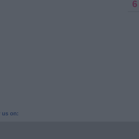
6
 us on: