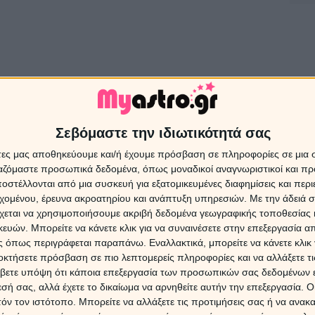
Σεβόμαστε την ιδιωτικότητά σας
άτες μας αποθηκεύουμε και/ή έχουμε πρόσβαση σε πληροφορίες σε μια
ργαζόμαστε προσωπικά δεδομένα, όπως μοναδικοί αναγνωριστικοί και 
στέλλονται από μια συσκευή για εξατομικευμένες διαφημίσεις και περ
εχομένου, έρευνα ακροατηρίου και ανάπτυξη υπηρεσιών.
Με την άδειά σα
χεται να χρησιμοποιήσουμε ακριβή δεδομένα γεωγραφικής τοποθεσίας 
Ασ
ών. Μπορείτε να κάνετε κλικ για να συναινέσετε στην επεξεργασία απ
Πρ
 όπως περιγράφεται παραπάνω. Εναλλακτικά, μπορείτε να κάνετε κλικ γ
οκτήσετε πρόσβαση σε πιο λεπτομερείς πληροφορίες και να αλλάξετε τι
Τα ζώ
βετε υπόψη ότι κάποια επεξεργασία των προσωπικών σας δεδομένων ε
08/0
εσή σας, αλλά έχετε το δικαίωμα να αρνηθείτε αυτήν την επεξεργασία. 
τόν τον ιστότοπο. Μπορείτε να αλλάξετε τις προτιμήσεις σας ή να ανακα