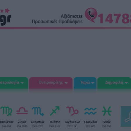
στρολογία
Ονειροκρίτης
Ταρώ
Δημοφιλή
Παρθένος
Ζυγός
Σκορπιός
Τοξότης
Αιγόκερως
Υδροχόος
Ιχθείς
24/8-22/9
23/9-22/10
23/10-22/11
23/11-21/12
22/12-19/1
20/1-19/2
20/2-20/3