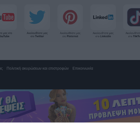
ας
Πολιτική ακυρώσεων και επιστροφών
Επικοινωνία
 Αγία Παρασκευή 15343, Γραμμή υποστήριξης 2111883428
 1,20€/λεπτό με ελάχιστη χρέωση το πρώτο λεπτό (**)
αρούσι 15125, τηλ. 2130161800.
ς τηλεφωνίας
ς τηλεφωνίας 10%
ινητό 1,61€/λεπτό με ΦΠΑ. Δωρεάν γραμμή εξυπηρέτησης από Κύπρο 80009700