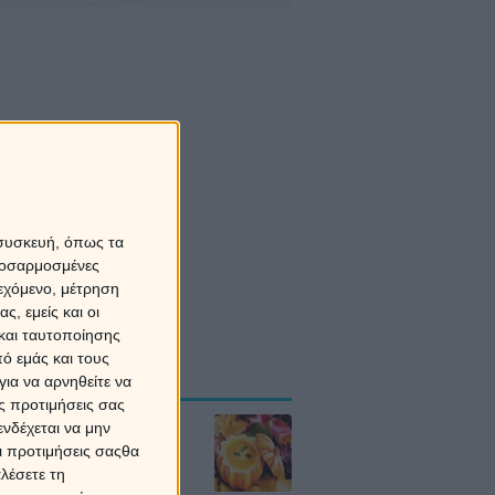
 συσκευή, όπως τα
προσαρμοσμένες
ιεχόμενο, μέτρηση
ς, εμείς και οι
και ταυτοποίησης
τρολογικές
ό εμάς και τους
οβλέψεις
ια να αρνηθείτε να
ς προτιμήσεις σας
δια το Σάββατο
νδέχεται να μην
8/2026
Οι προτιμήσεις σαςθα
λέσετε τη