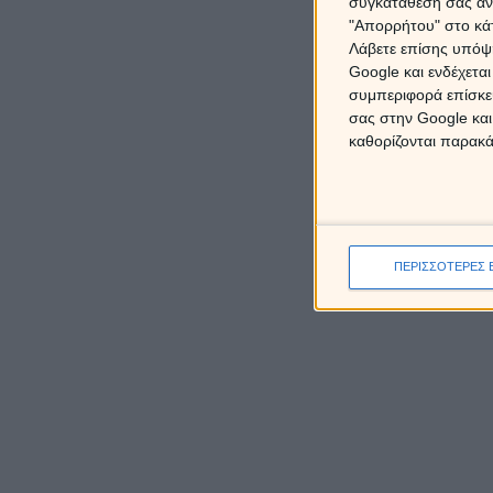
συγκατάθεσή σας ανά
"Απορρήτου" στο κάτ
Λάβετε επίσης υπόψη
Google και ενδέχετα
συμπεριφορά επίσκεψ
σας στην Google και
καθορίζονται παρακ
ΠΕΡΙΣΣΟΤΕΡΕΣ 