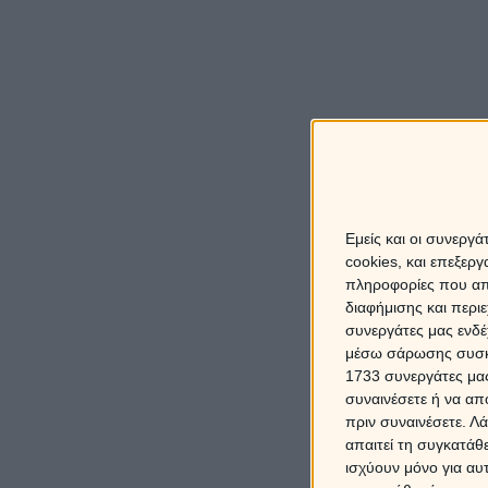
Εμείς και οι συνεργ
cookies, και επεξε
πληροφορίες που απο
διαφήμισης και περι
συνεργάτες μας ενδέ
μέσω σάρωσης συσκευ
1733 συνεργάτες μας
συναινέσετε ή να απ
πριν συναινέσετε.
Λά
απαιτεί τη συγκατάθ
ισχύουν μόνο για αυ