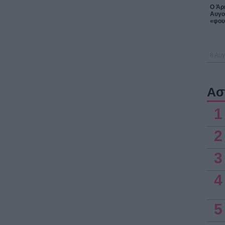
Ο Άρη
Αυγο
«φου
8 Αυγ
Ασ
1
2
3
4
5