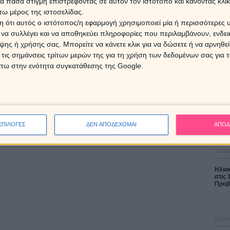
 πάσα στιγμή επιστρέφοντας σε αυτόν τον ιστότοπο και κάνοντας κλι
ω μέρος της ιστοσελίδας.
 ότι αυτός ο ιστότοπος/η εφαρμογή χρησιμοποιεί μία ή περισσότερες 
ι να συλλέγει και να αποθηκεύει πληροφορίες που περιλαμβάνουν, ενδεικ
Εβδομ
Ζώδια
ης ή χρήσης σας. Μπορείτε να κάνετε κλικ για να δώσετε ή να αρνηθε
17/0
 τις σημάνσεις τρίτων μερών της για τη χρήση των δεδομένων σας για
άτω στην ενότητα συγκατάθεσης της Google.
ΔΩΡΕ
Χρίστ
έκλει
ΕΠΙΛΟΓΕΣ
ΔΕΝ ΑΠΟΔΕΧΟΜΑΙ
ΑΠΟΔ
16 Ιο
Ηλια
στις 
Προβλ
8 Αυγ