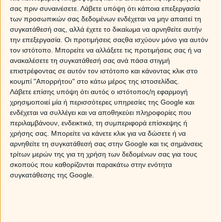
του Ερμή στον Λέοντα θα σε βοηθήσει να διατηρήσεις
σας πριν συναινέσετε.
Λάβετε υπόψη ότι κάποια επεξεργασία
ελκυστική την εικόνα σου, στις προσεγγίσεις σου θα
των προσωπικών σας δεδομένων ενδέχεται να μην απαιτεί τη
υπάρξει ανταπόκριση. Προσωπική συνομιλία θα έχεις
συγκατάθεσή σας, αλλά έχετε το δικαίωμα να αρνηθείτε αυτήν
με πρόσωπο που η αμοιβαία σας έλξη θα ανοίξει
την επεξεργασία. Οι προτιμήσεις σαςθα ισχύουν μόνο για αυτόν
προοπτική σχέσης. Η είσοδος της Σελήνης στους
τον ιστότοπο. Μπορείτε να αλλάξετε τις προτιμήσεις σας ή να
Διδύμους θα δημιουργήσει πρόσφορο έδαφος για
ανακαλέσετε τη συγκατάθεσή σας ανά πάσα στιγμή
περαιτέρω επαφές και συναντήσεις.
επιστρέφοντας σε αυτόν τον ιστότοπο και κάνοντας κλικ στο
κουμπί "Απορρήτου" στο κάτω μέρος της ιστοσελίδας.
Σε σχέση
. Με την εμφάνιση της Σελήνης στο ζώδιο
Λάβετε επίσης υπόψη ότι αυτός ο ιστότοπος/η εφαρμογή
σου ανήσυχη θα είναι σκέψη σου, ίσως να γίνει κάπως
χρησιμοποιεί μία ή περισσότερες υπηρεσίες της Google και
ατίθαση ή αλλοπρόσαλλη η συμπεριφορά σου, σε
ενδέχεται να συλλέγει και να αποθηκεύει πληροφορίες που
κάποιες περιπτώσεις ίσως να προσπαθήσεις να
περιλαμβάνουν, ενδεικτικά, τη συμπεριφορά επίσκεψης ή
επιβληθείς στο ταίρι σου. Απέφυγε τις κόντρες και τις
χρήσης σας. Μπορείτε να κάνετε κλικ για να δώσετε ή να
αρνηθείτε τη συγκατάθεσή σας στην Google και τις σημάνσεις
εντάσεις, η είσοδος του Ερμή στον Λέοντα θα τονώσει
τρίτων μερών της για τη χρήση των δεδομένων σας για τους
την ανάγκη σου να υπερισχύσεις στους διαλόγους σου
σκοπούς που καθορίζονται παρακάτω στην ενότητα
και να περάσεις το δικό σου. Το εξάγωνο της Σελήνης
συγκατάθεσης της Google.
με τον Ερμή θα σε βοηθήσει να σκεφτείς δίκαια και
συγκαταβατικά.
ΤΑΥΡΟΣ