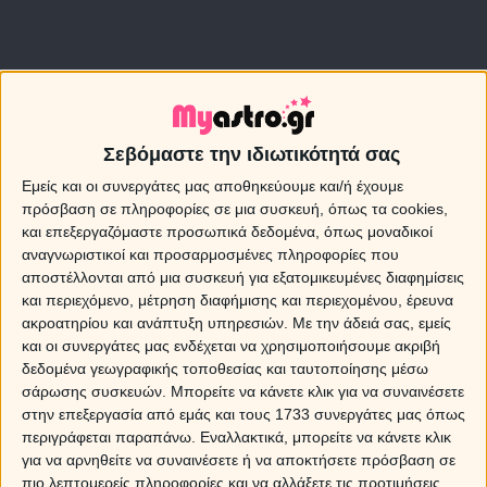
Σεβόμαστε την ιδιωτικότητά σας
Εμείς και οι συνεργάτες μας αποθηκεύουμε και/ή έχουμε
πρόσβαση σε πληροφορίες σε μια συσκευή, όπως τα cookies,
και επεξεργαζόμαστε προσωπικά δεδομένα, όπως μοναδικοί
αναγνωριστικοί και προσαρμοσμένες πληροφορίες που
αποστέλλονται από μια συσκευή για εξατομικευμένες διαφημίσεις
Τι προβλέπει η αστρολογία για τα ζώδια και τα
και περιεχόμενο, μέτρηση διαφήμισης και περιεχομένου, έρευνα
αισθηματικά τους την εβδομάδα 24 ως 30/6/2019
ακροατηρίου και ανάπτυξη υπηρεσιών.
Με την άδειά σας, εμείς
και οι συνεργάτες μας ενδέχεται να χρησιμοποιήσουμε ακριβή
ΚΡΙΟΣ
δεδομένα γεωγραφικής τοποθεσίας και ταυτοποίησης μέσω
σάρωσης συσκευών. Μπορείτε να κάνετε κλικ για να συναινέσετε
Ελεύθεροι
. Με την εμφάνιση της Σελήνης στο ζώδιο
στην επεξεργασία από εμάς και τους 1733 συνεργάτες μας όπως
σου θα στρέψεις το ενδιαφέρον σου στις νέες
περιγράφεται παραπάνω. Εναλλακτικά, μπορείτε να κάνετε κλικ
γνωριμίες, επιθυμία σου θα είναι να ανανεωθείς και να
για να αρνηθείτε να συναινέσετε ή να αποκτήσετε πρόσβαση σε
δημιουργήσεις επαφές με καινούργια άτομα. Ο ερχομός
πιο λεπτομερείς πληροφορίες και να αλλάξετε τις προτιμήσεις