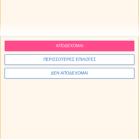
ΑΠΟΔΕΧΟΜΑΙ
ΠΕΡΙΣΣΟΤΕΡΕΣ ΕΠΙΛΟΓΕΣ
ΔΕΝ ΑΠΟΔΕΧΟΜΑΙ
ΖΥΓΟΣ
Ελεύθεροι.
Με την Αφροδίτη σε τετράγωνο με τον
Ποσειδώνα προσπάθησε να ισορροπήσεις τον ψυχικό