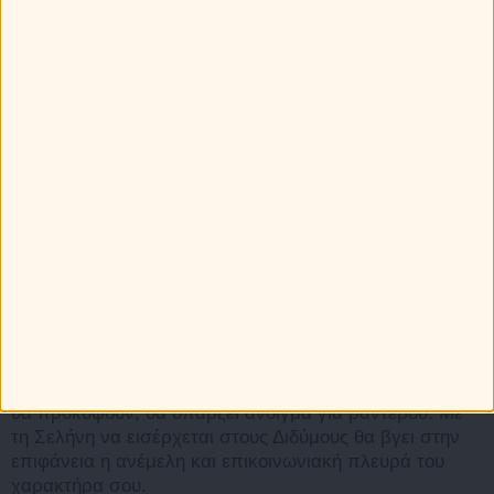
θέματα. Στις περιπτώσεις που υπάρχουν αμφιβολίες ή
ανασφάλειες δώσε χρόνο στα γεγονότα. Η σκέψη σου
θα πρέπει να είναι ερευνητική, μην αρκεστείς στις
φαινομενικές ενδείξεις. Η είσοδος της Σελήνης στους
Διδύμους θα σε ωθήσει στο κάνεις στο ταίρι σου
προτάσεις για να ανανεωθούν οι καθημερινές επαφές
σας.
ΙΧΘΥΣ
Ελεύθεροι
. Θα σε ενθουσιάσει το συγκεκριμένο
πρόσωπο που θα συνομιλήσεις, ωστόσο με την
Αφροδίτη σε τετράγωνο με τον Ποσειδώνα προσοχή να
μην παγιδευτείς στις εικασίες σου και ωραιοποιήσεις
καταστάσεις που θέλουν εξακρίβωση και όχι
επιφανειακή αντιμετώπιση. Με τον Ερμή στον Λέοντα
θα έχεις την τόλμη να δώσεις έκταση στις επαφές που
θα προκύψουν, θα υπάρξει άνοιγμα για ραντεβού. Με
τη Σελήνη να εισέρχεται στους Διδύμους θα βγει στην
επιφάνεια η ανέμελη και επικοινωνιακή πλευρά του
χαρακτήρα σου.