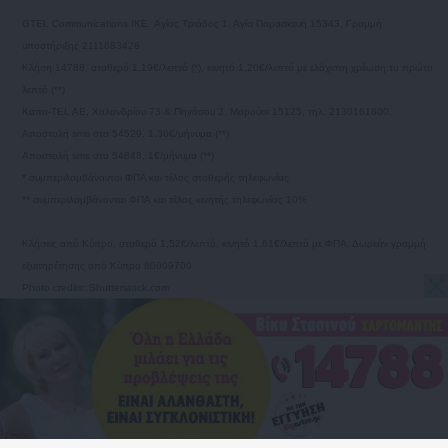
GTEL Communications IKE. Αγίας Τριάδος 1, Αγία Παρασκευή 15343, Γραμμή
υποστήριξης 2111883428
Κλήση 14788, σταθερό 1,19€/λεπτό (*), κινητό 1,20€/λεπτό με ελάχιστη χρέωση το πρώτο
λεπτό (**)
Καπα-TEL AE, Χαλανδρίου 73 & Πηγάσου 2, Μαρούσι 15125, τηλ. 2130161800.
Αποστολή sms στο 54529, 1,36€/μήνυμα (**)
Αποστολή sms στο 54848, 1€/μήνυμα (**)
* συμπεριλαμβάνονται ΦΠΑ και τέλος σταθερής τηλεφωνίας
** συμπεριλαμβάνονται ΦΠΑ και τέλος κινητής τηλεφωνίας 10%
Κλήσεις από Κύπρο, σταθερό 1,52€/λεπτό, κινητό 1,61€/λεπτό με ΦΠΑ. Δωρεάν γραμμή
εξυπηρέτησης από Κύπρο 80009700
Photo credits: Shutterstock.com