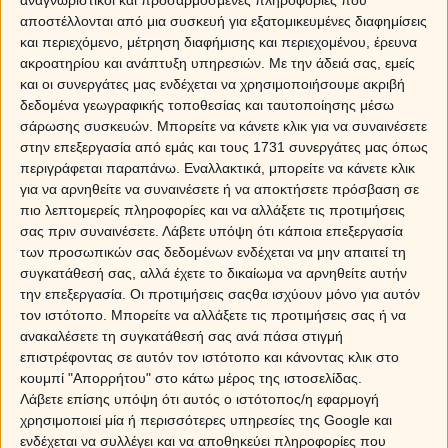
αναγνωριστικοί και προσαρμοσμένες πληροφορίες που
συμβαίνουν στα αισθηματικά σας. Επιλέξτε 6 κάρτες
αποστέλλονται από μια συσκευή για εξατομικευμένες διαφημίσεις
και πάρτε την πρόβλεψη σας.
και περιεχόμενο, μέτρηση διαφήμισης και περιεχομένου, έρευνα
ακροατηρίου και ανάπτυξη υπηρεσιών.
Με την άδειά σας, εμείς
και οι συνεργάτες μας ενδέχεται να χρησιμοποιήσουμε ακριβή
δεδομένα γεωγραφικής τοποθεσίας και ταυτοποίησης μέσω
σάρωσης συσκευών. Μπορείτε να κάνετε κλικ για να συναινέσετε
στην επεξεργασία από εμάς και τους 1731 συνεργάτες μας όπως
περιγράφεται παραπάνω. Εναλλακτικά, μπορείτε να κάνετε κλικ
για να αρνηθείτε να συναινέσετε ή να αποκτήσετε πρόσβαση σε
πιο λεπτομερείς πληροφορίες και να αλλάξετε τις προτιμήσεις
σας πριν συναινέσετε.
Λάβετε υπόψη ότι κάποια επεξεργασία
των προσωπικών σας δεδομένων ενδέχεται να μην απαιτεί τη
συγκατάθεσή σας, αλλά έχετε το δικαίωμα να αρνηθείτε αυτήν
την επεξεργασία. Οι προτιμήσεις σαςθα ισχύουν μόνο για αυτόν
τον ιστότοπο. Μπορείτε να αλλάξετε τις προτιμήσεις σας ή να
ανακαλέσετε τη συγκατάθεσή σας ανά πάσα στιγμή
επιστρέφοντας σε αυτόν τον ιστότοπο και κάνοντας κλικ στο
κουμπί "Απορρήτου" στο κάτω μέρος της ιστοσελίδας.
Επίλεξε Ζώδιο
Λάβετε επίσης υπόψη ότι αυτός ο ιστότοπος/η εφαρμογή
χρησιμοποιεί μία ή περισσότερες υπηρεσίες της Google και
ενδέχεται να συλλέγει και να αποθηκεύει πληροφορίες που
Είμαι άνω των 18 ετών και συμφωνώ να