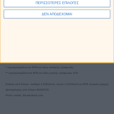
ΠΕΡΙΣΣΟΤΕΡΕΣ ΕΠΙΛΟΓΕΣ
ΔΕΝ ΑΠΟΔΕΧΟΜΑΙ
Email επικοινωνίας:
info@myastro.gr
GTEL Communications IKE. Αγίας Τριάδος 1, Αγία Παρασκευή 15343, Γραμμή
υποστήριξης 2111883428
Κλήση 14788, σταθερό 1,19€/λεπτό (*), κινητό 1,20€/λεπτό με ελάχιστη χρέωση το πρώτο
λεπτό (**)
Καπα-TEL AE, Χαλανδρίου 73 & Πηγάσου 2, Μαρούσι 15125, τηλ. 2130161800.
Αποστολή sms στο 54529, 1,36€/μήνυμα (**)
Αποστολή sms στο 54848, 1€/μήνυμα (**)
* συμπεριλαμβάνονται ΦΠΑ και τέλος σταθερής τηλεφωνίας
** συμπεριλαμβάνονται ΦΠΑ και τέλος κινητής τηλεφωνίας 10%
Κλήσεις από Κύπρο, σταθερό 1,52€/λεπτό, κινητό 1,61€/λεπτό με ΦΠΑ. Δωρεάν γραμμή
εξυπηρέτησης από Κύπρο 80009700
Photo credits: Shutterstock.com