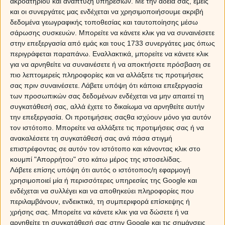
ακροατηρίου και ανάπτυξη υπηρεσιών.
Με την άδειά σας, εμείς
και οι συνεργάτες μας ενδέχεται να χρησιμοποιήσουμε ακριβή
δεδομένα γεωγραφικής τοποθεσίας και ταυτοποίησης μέσω
Είναι το τελευταίο στάδιο ενός αόρατου μηχανισμού
σάρωσης συσκευών. Μπορείτε να κάνετε κλικ για να συναινέσετε
άμυνας. Αυτά τα ζώδια μπορούν να αντέξουν πολλά, να
στην επεξεργασία από εμάς και τους 1733 συνεργάτες μας όπως
κάνουν υποχωρήσεις και να δείξουν απέραντη
περιγράφεται παραπάνω. Εναλλακτικά, μπορείτε να κάνετε κλικ
κατανόηση όμως τη στιγμή που θα νιώσουν ότι
για να αρνηθείτε να συναινέσετε ή να αποκτήσετε πρόσβαση σε
άδειασαν συναισθηματικά, όλα τελείωσαν. Δεν
πιο λεπτομερείς πληροφορίες και να αλλάξετε τις προτιμήσεις
συγκινούνται από καμία δικαιολογία, καμία συγγνώμη
σας πριν συναινέσετε.
Λάβετε υπόψη ότι κάποια επεξεργασία
και καμία δραματική σκηνή, αφήνοντας την άλλη
των προσωπικών σας δεδομένων ενδέχεται να μην απαιτεί τη
πλευρά να αναρωτιέται πού χάθηκε όλη εκείνη η
συγκατάθεσή σας, αλλά έχετε το δικαίωμα να αρνηθείτε αυτήν
αγάπη. Αν βλέπεις τον άνθρωπό σου να σε
την επεξεργασία. Οι προτιμήσεις σαςθα ισχύουν μόνο για αυτόν
αντιμετωπίζει ξαφνικά σαν έναν άγνωστο, χωρίς ίχνος
τον ιστότοπο. Μπορείτε να αλλάξετε τις προτιμήσεις σας ή να
ζεστασιάς στα μάτια του τότε ρίξε μια ματιά μήπως
ανακαλέσετε τη συγκατάθεσή σας ανά πάσα στιγμή
επιστρέφοντας σε αυτόν τον ιστότοπο και κάνοντας κλικ στο
ανήκει σε αυτά τα 4 ζώδια, που γίνονται εντελώς ψυχρά
κουμπί "Απορρήτου" στο κάτω μέρος της ιστοσελίδας.
όταν κουραστούν συναισθηματικά.
Λάβετε επίσης υπόψη ότι αυτός ο ιστότοπος/η εφαρμογή
χρησιμοποιεί μία ή περισσότερες υπηρεσίες της Google και
Ποια είναι τα 4 ζώδια που γίνονται «πάγος» όταν
ενδέχεται να συλλέγει και να αποθηκεύει πληροφορίες που
κουραστούν να προσπαθούν;
περιλαμβάνουν, ενδεικτικά, τη συμπεριφορά επίσκεψης ή
χρήσης σας. Μπορείτε να κάνετε κλικ για να δώσετε ή να
ΚΑΡΚΙΝΟΣ
αρνηθείτε τη συγκατάθεσή σας στην Google και τις σημάνσεις