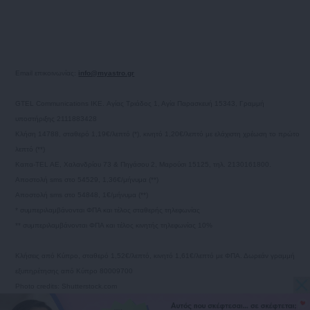
Email επικοινωνίας:
info@myastro.gr
GTEL Communications IKE. Αγίας Τριάδος 1, Αγία Παρασκευή 15343, Γραμμή
υποστήριξης 2111883428
Κλήση 14788, σταθερό 1,19€/λεπτό (*), κινητό 1,20€/λεπτό με ελάχιστη χρέωση το πρώτο
λεπτό (**)
Καπα-TEL AE, Χαλανδρίου 73 & Πηγάσου 2, Μαρούσι 15125, τηλ. 2130161800.
Αποστολή sms στο 54529, 1,36€/μήνυμα (**)
Αποστολή sms στο 54848, 1€/μήνυμα (**)
* συμπεριλαμβάνονται ΦΠΑ και τέλος σταθερής τηλεφωνίας
** συμπεριλαμβάνονται ΦΠΑ και τέλος κινητής τηλεφωνίας 10%
Κλήσεις από Κύπρο, σταθερό 1,52€/λεπτό, κινητό 1,61€/λεπτό με ΦΠΑ. Δωρεάν γραμμή
εξυπηρέτησης από Κύπρο 80009700
Photo credits: Shutterstock.com