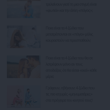
τρελαίνουν γιατί τη μια στιγμή είναι
«φωτιά» και την άλλη «πάγος»;
Ποια είναι τα 4 ζώδια που
μετατρέπονται σε «πάγο» μόλις
κουραστούν να προσπαθούν;
Ποια είναι τα 4 ζώδια που θα σε
λατρέψουν μόνο αν τους
αποδείξεις ότι θα είσαι «εκεί» κάθε
μέρα;
Γράφουν, σβήνουν: 4 ζώδια που
τις πιο ισχυρές «μηνυματάρες»
στα πρόχειρα του κινητού τους!