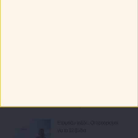
Τα 12 ζώδια φτιάχνουν βαλίτσα! Τι θα
πάρουν μαζί τους στις διακοπές;
Greek καμάκι! Ποια ατάκα χρησιμοποιούν τα ζώδια;
Πώς ξεχωρίζεις τα 12 ζώδια στην παραλία!
Τα ζώδια πάνε διακοπές: Τα καλύτερα και τα χειρότερα που
μπορεί να τους προκύψουν!
Τα 12 ζώδια και οι καλοκαιρινές τους επιθυμίες!
Πως συμπεριφέρονται τα ζώδια στην παραλία;
Ότι Παίζει
Ετοιμάζω ταξίδι... Οι προορισμοί
για τα 12 ζώδια.