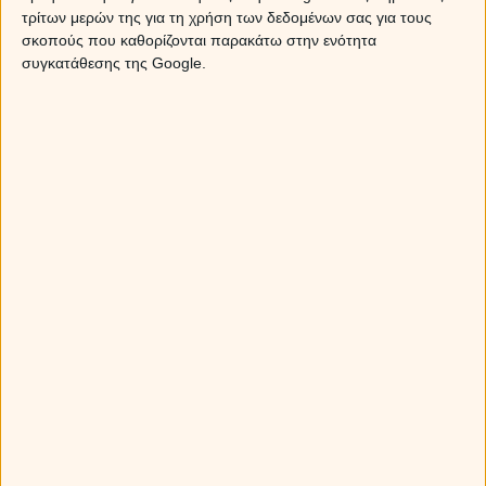
τρίτων μερών της για τη χρήση των δεδομένων σας για τους
Ο Καρκίνος είναι το ζώδιο που θα δώσει και την ψυχή
σκοπούς που καθορίζονται παρακάτω στην ενότητα
του για τον άνθρωπο που αγαπά, κάνοντας αμέτρητες
συγκατάθεσης της Google.
συναισθηματικές θυσίες. Όταν όμως αυτή η προσφορά
είναι μονόπλευρη και εισπράττει μόνο αδιαφορία ή
υποτίμηση, τότε η κούραση αρχίζει να τον καταβάλλει.
Μόλις ο Καρκίνος φτάσει στο δικό του συναισθηματικό
όριο, η μεταμόρφωσή του είναι καθηλωτική. Η άλλοτε
ζεστή και τρυφερή του αγκαλιά εξαφανίζεται και στη
θέση της εμφανίζεται ένας άνθρωπος απόμακρος και
παγωμένος. Δεν θα γκρινιάξει, ούτε θα κλάψει απλά θα
σε κοιτάζει με ένα βλέμμα άδειο, δείχνοντας ότι μέσα
του σε έχει διαγράψει.
ΑΙΓΟΚΕΡΩΣ
Ο Αιγόκερως διαθέτει τεράστια αντοχή και όταν
δεσμεύεται, επενδύει μακροπρόθεσμα στη σχέση,
προσπαθώντας με λογική να λύσει το κάθε πρόβλημα.
Αν όμως καταλάβει ότι παλεύει μόνος του και ότι η
σχέση έχει μετατραπεί σε ένα μόνιμο συναισθηματικό