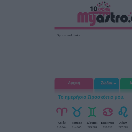
Sponsored Links
Αρχική
Ζώδια
Α
Το ημερήσιο Ωροσκόπιο μου.
Κριός
Ταύρος
Δίδυμοι
Καρκίνος
Λέων
21/3-20/4
21/4-20/5
21/5-21/6
22/6-22/7
23/7-23/8