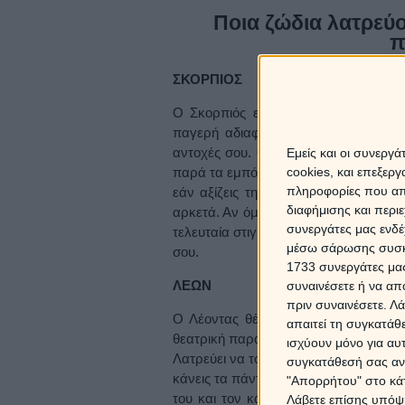
Ποια ζώδια λατρεύο
π
ΣΚΟΡΠΙΟΣ
Ο Σκορπιός είναι ο απόλυτος λάτρης
παγερή αδιαφορία, κοιτάζοντάς σε σ
αντοχές σου. Θέλει να δει αν έχεις τ
Εμείς και οι συνεργ
παρά τα εμπόδια που σου βάζει. Για το
cookies, και επεξε
πληροφορίες που απο
εάν αξίζεις την εμπιστοσύνη του και
διαφήμισης και περι
αρκετά. Αν όμως επιμείνεις, να ξέρει
συνεργάτες μας ενδέ
τελευταία στιγμή που θα σου παραδοθ
μέσω σάρωσης συσκευ
σου.
1733 συνεργάτες μας
ΛΕΩΝ
συναινέσετε ή να απ
πριν συναινέσετε.
Λά
Ο Λέοντας θέλει να νιώθει το επίκεν
απαιτεί τη συγκατάθ
θεατρική παράσταση όπου εκείνος κρα
ισχύουν μόνο για αυ
Λατρεύει να τον κυνηγάς, να του στέλ
συγκατάθεσή σας ανά
κάνεις τα πάντα για να του αποσπάσει
"Απορρήτου" στο κάτ
του και τον κάνει να νιώθει ακαταμάχ
Λάβετε επίσης υπόψη