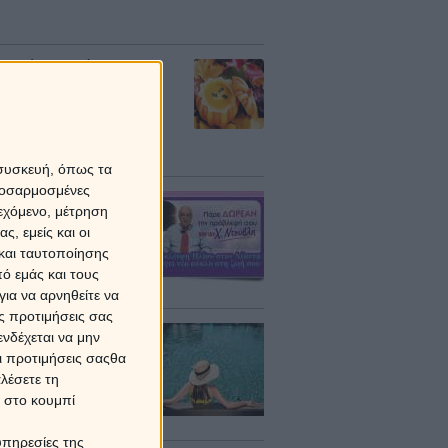
αδιαίες προβλέψεις -
 εβδομάδας 10/08 -
8
 συσκευή, όπως τα
προσαρμοσμένες
ΑΝ πρόβλεψη από τον
ιεχόμενο, μέτρηση
ο Ντούβλη για την
ψη Ηλίου στον Λέοντα!
ς, εμείς και οι
και ταυτοποίησης
ό εμάς και τους
υλίου 2026 / 14:00
ια να αρνηθείτε να
ς προτιμήσεις σας
ής σε αντίθεση με τον
νδέχεται να μην
τωνα: Πως θα
Οι προτιμήσεις σαςθα
άσει το ζώδιό σου;
λέσετε τη
κ στο κουμπί
ούστου 2026 / 06:00
υπηρεσίες της