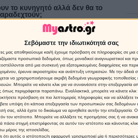
υν το κυνηγητό αλλά δεν θα το
αραδεχτούν;
Εβδομ
Ζώδια
17/0
 αυτής της στρατηγικής. Στην αρχή θα σου δείξει μια
Σεβόμαστε την ιδιωτικότητά σας
χεδόν υποτιμητικά, μόνο και μόνο για να τσεκάρει τις
ο θάρρος, το πάθος και την επιμονή να τον διεκδικήσεις,
άτες μας αποθηκεύουμε και/ή έχουμε πρόσβαση σε πληροφορίες σε μια
ν Σκορπιό, το κυνήγι είναι ένας τρόπος για να καταλάβει
ργαζόμαστε προσωπικά δεδομένα, όπως μοναδικοί αναγνωριστικοί και 
ΔΩΡΕ
στέλλονται από μια συσκευή για εξατομικευμένες διαφημίσεις και περ
 αν τα παρατήσεις εύκολα, σημαίνει ότι δεν τον ήθελες
Χρίστ
έκλει
εχομένου, έρευνα ακροατηρίου και ανάπτυξη υπηρεσιών.
Με την άδειά σα
ς πως θα συνεχίσει να παριστάνει τον απρόσιτο μέχρι την
χεται να χρησιμοποιήσουμε ακριβή δεδομένα γεωγραφικής τοποθεσίας 
εί εφόσον πρώτα έχει δει πως έχει την απόλυτη προσοχή
ών. Μπορείτε να κάνετε κλικ για να συναινέσετε στην επεξεργασία απ
16 Ιο
 όπως περιγράφεται παραπάνω. Εναλλακτικά, μπορείτε να κάνετε κλικ γ
οκτήσετε πρόσβαση σε πιο λεπτομερείς πληροφορίες και να αλλάξετε τι
Ο Ερμ
βετε υπόψη ότι κάποια επεξεργασία των προσωπικών σας δεδομένων ε
Πλού
τρο της προσοχής. Για εκείνον το φλερτ είναι σαν μια
εσή σας, αλλά έχετε το δικαίωμα να αρνηθείτε αυτήν την επεξεργασία. 
επηρε
τάει τον ρόλο του βασιλιά και εσύ αυτόν του θαυμαστή.
τόν τον ιστότοπο. Μπορείτε να αλλάξετε τις προτιμήσεις σας ή να ανακα
νεις μηνύματα, να οργανώνεις εσύ τις συναντήσεις και να
 πάσα στιγμή επιστρέφοντας σε αυτόν τον ιστότοπο και κάνοντας κλι
ς ένα χαμόγελο. Όλη αυτή η διαδικασία εξυψώνει το εγώ
ω μέρος της ιστοσελίδας.
9 Αυγ
ητος. Αν τον ρωτήσεις, φυσικά και θα σου πει ότι είναι
 ότι αυτός ο ιστότοπος/η εφαρμογή χρησιμοποιεί μία ή περισσότερες 