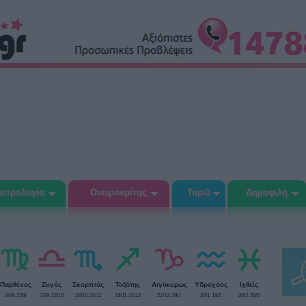
στρολογία
Ονειροκρίτης
Ταρώ
Δημοφιλή
Παρθένος
Ζυγός
Σκορπιός
Τοξότης
Αιγόκερως
Υδροχόος
Ιχθείς
24/8-22/9
23/9-22/10
23/10-22/11
23/11-21/12
22/12-19/1
20/1-19/2
20/2-20/3