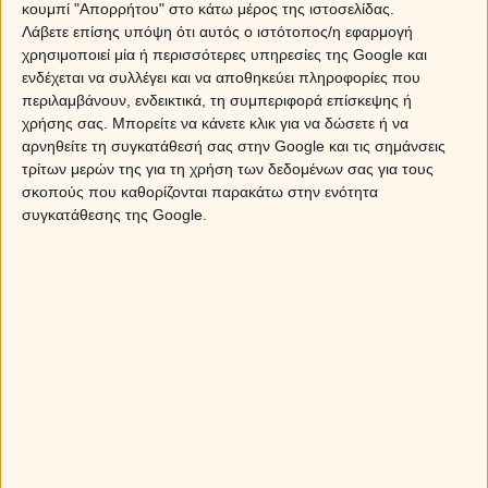
κουμπί "Απορρήτου" στο κάτω μέρος της ιστοσελίδας.
του Myastro.gr απαντούν αποκλειστικά στο
14788
ή με
Λάβετε επίσης υπόψη ότι αυτός ο ιστότοπος/η εφαρμογή
sms στείλε
A20
στο
54529
. Από την Κύπρο κάλεσε
χρησιμοποιεί μία ή περισσότερες υπηρεσίες της Google και
στο 900-19-303.
ενδέχεται να συλλέγει και να αποθηκεύει πληροφορίες που
περιλαμβάνουν, ενδεικτικά, τη συμπεριφορά επίσκεψης ή
ΤΑΥΡΟΣ
χρήσης σας. Μπορείτε να κάνετε κλικ για να δώσετε ή να
αρνηθείτε τη συγκατάθεσή σας στην Google και τις σημάνσεις
Ο Άρης κάνει την είσοδό του στο ζώδιο του Λέοντα και
τρίτων μερών της για τη χρήση των δεδομένων σας για τους
στρέφει την προσοχή σου στο σπίτι και στα μέλη της
σκοπούς που καθορίζονται παρακάτω στην ενότητα
οικογένειάς σου. Το διάστημα από τις 20 Ιουλίου έως τις
συγκατάθεσης της Google.
5 Σεπτεμβρίου, ενδέχεται να πραγματοποιήσεις
κάποιες αλλαγές στο σπίτι σου, να το ανακαινίσεις ή να
προσθέσεις προσωπικές σου πινελιές που θα το
κάνουν πιο όμορφο και λειτουργικό. Από την άλλη, δεν
αποκλείεται να υπάρξουν κάποιες εντάσεις με μέλη της
οικογένειάς σου ή με μια πατρική φιγούρα, μέσα από
τις οποίες οδηγείσαι σε μια σημαντική απόφαση, όπως
μια μετακόμιση. Παράλληλα, αν σκεφτόσουν να
αγοράσεις ή να πουλήσεις ένα ακίνητο, φαίνεται πως
θα κινήσεις τις διαδικασίες.
Μάθε πως θα σε επηρεάσει
ο
Άρης στον Λέοντα
στον αισθηματικό και