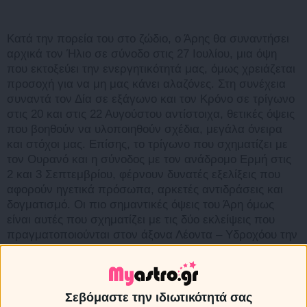
Κατά την πορεία του στο ζώδιο, ο Άρης θα συναντήσει
αρχικά τον Ήλιο σε σύνοδο στις 27 Ιουλίου, μια όψη
που εκτοξεύει την ενεργητικότητά μας, όμως χρειάζεται
προσοχή για να μη μας κάνει αλαζόνες. Στη συνέχεια
συναντά τον Δία σε εξάγωνο και τον Κρόνο σε τρίγωνο
στις 20 και στις 22 Αυγούστου αντίστοιχα, θετικές όψεις
που βοηθούν να υλοποιηθούν σχέδια, μεγάλα όνειρα
και στόχοι μας. Επίσης, το τρίγωνο που σχηματίζει με
τον Ουρανό και η σύνοδος με τον ανάδρομο Ερμή στις
2 και 3 Σεπτεμβρίου, φέρνουν δυνατές εξελίξεις που
αφορούν ηγετικά πρόσωπα, αρκετές αντιδράσεις και
δογματισμό. Οι πιο σημαντικές όψεις του Άρη όμως
είναι αυτές που σχηματίζει με τις δύο εκλείψεις που
πραγματοποιούνται στον άξονα Λέοντα – Υδροχόου την
περίοδο του Αυγούστου, σηματοδοτώντας γεγονότα που
θα είναι έντονα, δραματοποιημένα και εντυπωσιακά και
που θα μας επηρεάσουν σε προσωπικό αλλά και
κυρίως σε κοσμικό επίπεδο.
Σεβόμαστε την ιδιωτικότητά σας