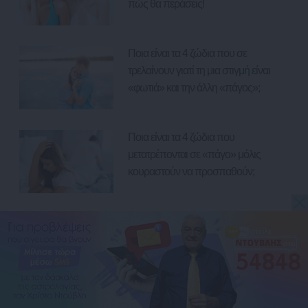
πώς θα περάσεις!
Ποια είναι τα 4 ζώδια που σε
τρελαίνουν γιατί τη μια στιγμή είναι
«φωτιά» και την άλλη «πάγος»;
Ποια είναι τα 4 ζώδια που
μετατρέπονται σε «πάγο» μόλις
κουραστούν να προσπαθούν;
Ποια είναι τα 4 ζώδια που θα σε
λατρέψουν μόνο αν τους
αποδείξεις ότι θα είσαι «εκεί» κάθε
μέρα;
Γράφουν, σβήνουν: 4 ζώδια που