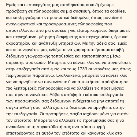
Εμείς και οι συνεργάτες μας αποθηκεύουμε και/ή έχουμε
Ο Άρης στον Λέοντα και προβλέψεις για τα 12
πρόσβαση σε πληροφορίες σε μια συσκευή, όπως τα cookies,
ζώδια
και επεξεργαζόμαστε προσωπικά δεδομένα, όπως μοναδικοί
αναγνωριστικοί και προσαρμοσμένες πληροφορίες που
ΚΡΙΟΣ
αποστέλλονται από μια συσκευή για εξατομικευμένες διαφημίσεις
και περιεχόμενο, μέτρηση διαφήμισης και περιεχομένου, έρευνα
Ο κυβερνήτης σου, ο Άρης, περνά στο φιλικό για σένα
ακροατηρίου και ανάπτυξη υπηρεσιών.
Με την άδειά σας, εμείς
ζώδιο του Λέοντα, εκκινώντας μια πολύ δραστήρια και
και οι συνεργάτες μας ενδέχεται να χρησιμοποιήσουμε ακριβή
ευχάριστη περίοδο. Το διάστημα από τις 20 Ιουλίου έως
δεδομένα γεωγραφικής τοποθεσίας και ταυτοποίησης μέσω
τις 5 Σεπτεμβρίου, θα έχεις περισσότερη όρεξη και
σάρωσης συσκευών. Μπορείτε να κάνετε κλικ για να συναινέσετε
ζωντάνια, πάθος για τη ζωή, για την ανάληψη ρίσκου
στην επεξεργασία από εμάς και τους 1733 συνεργάτες μας όπως
και πρωτοβουλιών που σε ξεκολλάνε από τη ρουτίνα
περιγράφεται παραπάνω. Εναλλακτικά, μπορείτε να κάνετε κλικ
για να αρνηθείτε να συναινέσετε ή να αποκτήσετε πρόσβαση σε
και την εσωστρέφεια. Ασκείς με μαεστρία την τέχνη του
πιο λεπτομερείς πληροφορίες και να αλλάξετε τις προτιμήσεις
φλερτ και προσελκύεις με άνεση υποψήφια θηράματα,
σας πριν συναινέσετε.
Λάβετε υπόψη ότι κάποια επεξεργασία
ενώ η αυξημένη σου λίμπιντο σου χαρίζει νύχτες
των προσωπικών σας δεδομένων ενδέχεται να μην απαιτεί τη
πάθους είτε ανήκεις στους δεσμευμένους είτε όχι.
συγκατάθεσή σας, αλλά έχετε το δικαίωμα να αρνηθείτε αυτήν
Παράλληλα, γίνεσαι πιο δημιουργικός την περίοδο αυτή
την επεξεργασία. Οι προτιμήσεις σαςθα ισχύουν μόνο για αυτόν
και ίσως να «γεννήσεις» κάτι καινούριο, μία ιδέα, μία
τον ιστότοπο. Μπορείτε να αλλάξετε τις προτιμήσεις σας ή να
επιχείρηση ή ακόμη και έναν απόγονο…
Μάθε πως θα
ανακαλέσετε τη συγκατάθεσή σας ανά πάσα στιγμή
σε επηρεάσει
ο
Άρης στον Λέοντα
στον αισθηματικό
επιστρέφοντας σε αυτόν τον ιστότοπο και κάνοντας κλικ στο
και επαγγελματικό τομέα; Οι διάσημοι αστρολόγοι