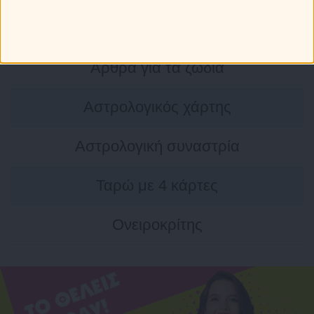
Τα άστρα σήμερα
Άρθρα για τα ζώδια
Αστρολογικός χάρτης
Αστρολογική συναστρία
Ταρώ με 4 κάρτες
Ονειροκρίτης