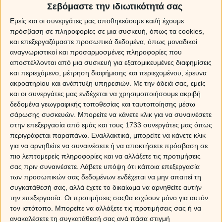
Σεβόμαστε την ιδιωτικότητά σας
Δεκεμβρίου 2016
Εμείς και οι συνεργάτες μας αποθηκεύουμε και/ή έχουμε
Για αρχή, το
τρίγωνο της Αφροδίτης με τον Δία
πρόσβαση σε πληροφορίες σε μια συσκευή, όπως τα cookies,
δημιουργεί ένα κλίμα ευχαρίστησης και αισιοδοξίας. Το
και επεξεργαζόμαστε προσωπικά δεδομένα, όπως μοναδικοί
χαμόγελο χαρίζεται απλόχερα, κάνοντας τα πάντα
αναγνωριστικοί και προσαρμοσμένες πληροφορίες που
γύρω μας να μοιάζουν πιο όμορφα… Ο
αποστέλλονται από μια συσκευή για εξατομικευμένες διαφημίσεις
καταναλωτισμός τις ημέρες αυτές χτυπάει κόκκινο, μια
και περιεχόμενο, μέτρηση διαφήμισης και περιεχομένου, έρευνα
και είναι κι αυτός μια μορφή εκτόνωσης, που μάλιστα
ακροατηρίου και ανάπτυξη υπηρεσιών.
Με την άδειά σας, εμείς
και οι συνεργάτες μας ενδέχεται να χρησιμοποιήσουμε ακριβή
τις ημέρες αυτές επιβάλλεται κιόλας! Η κοινωνική ζωή
δεδομένα γεωγραφικής τοποθεσίας και ταυτοποίησης μέσω
απογειώνεται και οι ανταλλαγές ευχών και
σάρωσης συσκευών. Μπορείτε να κάνετε κλικ για να συναινέσετε
συναισθημάτων βρίσκονται στην πρώτη γραμμή, μια
στην επεξεργασία από εμάς και τους 1733 συνεργάτες μας όπως
και όλα γύρω μας μοιάζουν σαν ένα τοπίο
περιγράφεται παραπάνω. Εναλλακτικά, μπορείτε να κάνετε κλικ
πασπαλισμένο με… χρυσόσκονη!
για να αρνηθείτε να συναινέσετε ή να αποκτήσετε πρόσβαση σε
πιο λεπτομερείς πληροφορίες και να αλλάξετε τις προτιμήσεις
Οι ημέρες προσφέρονται κυριολεκτικά για ξεφάντωμα
σας πριν συναινέσετε.
Λάβετε υπόψη ότι κάποια επεξεργασία
και σίγουρα δε θα χάσεις την ευκαιρία να το
των προσωπικών σας δεδομένων ενδέχεται να μην απαιτεί τη
απολαύσεις! Πραγματικά, τις ημέρες αυτές μπορείς να
συγκατάθεσή σας, αλλά έχετε το δικαίωμα να αρνηθείτε αυτήν
αποδράσεις, χωρίς να χρειάζεται απαραίτητα να
την επεξεργασία. Οι προτιμήσεις σαςθα ισχύουν μόνο για αυτόν
ταξιδέψεις, αν και δεν αποκλείεται να προκύψουν
τον ιστότοπο. Μπορείτε να αλλάξετε τις προτιμήσεις σας ή να
κάποια ταξίδια που κάνουν ακόμα πιο ενδιαφέρον το
ανακαλέσετε τη συγκατάθεσή σας ανά πάσα στιγμή