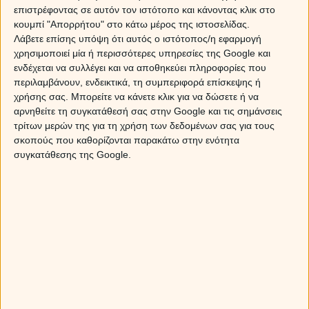
κλίμα…
επιστρέφοντας σε αυτόν τον ιστότοπο και κάνοντας κλικ στο
κουμπί "Απορρήτου" στο κάτω μέρος της ιστοσελίδας.
Το ενδιαφέρον όμως, φαίνεται να στρέφεται κυρίως
Λάβετε επίσης υπόψη ότι αυτός ο ιστότοπος/η εφαρμογή
στην ερωτική ζωή, μια και αυτά τα Χριστούγεννα ο
χρησιμοποιεί μία ή περισσότερες υπηρεσίες της Google και
έρωτας ίσως χτυπήσει και τη δική σου πόρτα… Ναι, οι
ενδέχεται να συλλέγει και να αποθηκεύει πληροφορίες που
γιορτές αυτές έχουν έναν άκρως ερωτικό χαρακτήρα
περιλαμβάνουν, ενδεικτικά, τη συμπεριφορά επίσκεψης ή
και συνηγορούν σε εκείνες τις πολύ ενδιαφέρουσες
χρήσης σας. Μπορείτε να κάνετε κλικ για να δώσετε ή να
γνωριμίες, που σκοπό έχουν να μας δώσεις γενναίες
αρνηθείτε τη συγκατάθεσή σας στην Google και τις σημάνσεις
δόσεις ευχαρίστησης και συναισθήματος!
τρίτων μερών της για τη χρήση των δεδομένων σας για τους
σκοπούς που καθορίζονται παρακάτω στην ενότητα
Η
Αφροδίτη
όμως δεν σταματά εδώ! Δύο ακόμα όψεις
συγκατάθεσης της Google.
που σχηματίζει, συνηγορούν σε ακόμα πιο
ενδιαφέρουσες εξελίξεις. Και μιλάμε για τα
εξάγωνα
που σχηματίζει την
Κυριακή
, ανήμερα τα
Χριστούγεννα
, τόσο με τον
Ουρανό
όσο και με τον
Κρόνο
!
Οι ημέρες αυτές έχουν έκτακτη τύχη και οι αποδέκτες
της μπορούν να την εισπράξουν ποικιλοτρόπως… Η
Αφροδίτη είναι ο πλανήτης που σχετίζεται με τον
έρωτα, που πραγματικά μπορεί να εμφανιστεί από εκεί