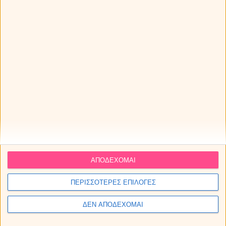
ΑΠΟΔΕΧΟΜΑΙ
Ηλιακή έκλειψη στον Λέοντα στις 12 Αυγούστου 2026.
Προβλέψεις για τα ζώδια.
ΠΕΡΙΣΣΟΤΕΡΕΣ ΕΠΙΛΟΓΕΣ
Ο Άρης στον Καρκίνο στις 11 Αυγούστου 2026, φέρνει
ΔΕΝ ΑΠΟΔΕΧΟΜΑΙ
«φουρτούνα» σε 4 ζώδια!
Η Αφροδίτη σε τρίγωνο με τον Ουρανό: Πως θα επηρεάσει