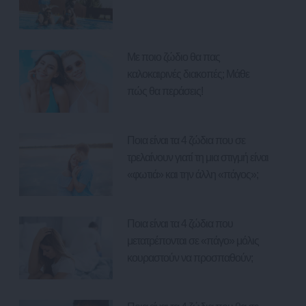
Με ποιο ζώδιο θα πας
καλοκαιρινές διακοπές; Μάθε
πώς θα περάσεις!
Ποια είναι τα 4 ζώδια που σε
τρελαίνουν γιατί τη μια στιγμή είναι
«φωτιά» και την άλλη «πάγος»;
Ποια είναι τα 4 ζώδια που
μετατρέπονται σε «πάγο» μόλις
κουραστούν να προσπαθούν;