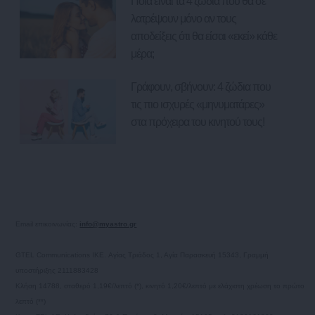
Ποια είναι τα 4 ζώδια που θα σε
λατρέψουν μόνο αν τους
αποδείξεις ότι θα είσαι «εκεί» κάθε
μέρα;
Γράφουν, σβήνουν: 4 ζώδια που
τις πιο ισχυρές «μηνυματάρες»
στα πρόχειρα του κινητού τους!
Email επικοινωνίας:
info@myastro.gr
GTEL Communications IKE. Αγίας Τριάδος 1, Αγία Παρασκευή 15343, Γραμμή
υποστήριξης 2111883428
Κλήση 14788, σταθερό 1,19€/λεπτό (*), κινητό 1,20€/λεπτό με ελάχιστη χρέωση το πρώτο
λεπτό (**)