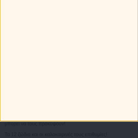
Τα 12 ζώδια φτιάχνουν βαλίτσα! Τι θα
πάρουν μαζί τους στις διακοπές;
Greek καμάκι! Ποια ατάκα χρησιμοποιούν τα ζώδια;
Πώς ξεχωρίζεις τα 12 ζώδια στην παραλία!
Τα ζώδια πάνε διακοπές: Τα καλύτερα και τα χειρότερα που
μπορεί να τους προκύψουν!
Τα 12 ζώδια και οι καλοκαιρινές τους επιθυμίες!