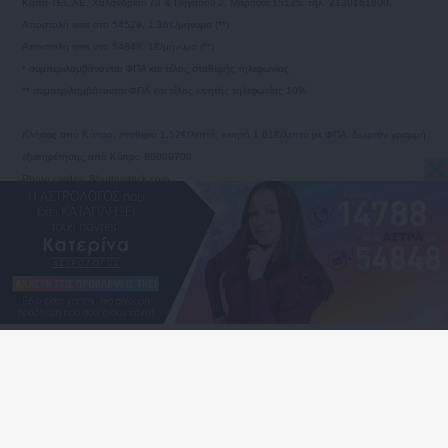
Καπα-TEL AE, Χαλανδρίου 73 & Πηγάσου 2, Μαρούσι 15125, τηλ. 2130161800.
Αποστολή sms στο 54529, 1,36€/μήνυμα (**)
Αποστολή sms στο 54848, 1€/μήνυμα (**)
* συμπεριλαμβάνονται ΦΠΑ και τέλος σταθερής τηλεφωνίας
** συμπεριλαμβάνονται ΦΠΑ και τέλος κινητής τηλεφωνίας 10%
Κλήσεις από Κύπρο, σταθερό 1,52€/λεπτό, κινητό 1,61€/λεπτό με ΦΠΑ. Δωρεάν γραμμή
εξυπηρέτησης από Κύπρο 80009700
Photo credits: Shutterstock.com