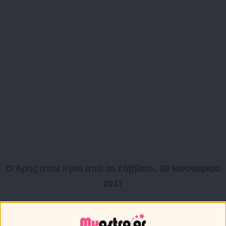
Ο Άρης στον Κριό από το Σάββατο, 28 Ιανουαρίου
2017
Το διάστημα που θα διανύσουμε οι ενέργειες αλλάζουν,
καθώς και ο τρόπος με τον οποίο κινούμαστε ή δρούμε