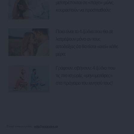
μετατρέπονται σε «πάγο» μόλις
κουραστούν να προσπαθούν;
Ποια είναι τα 4 ζώδια που θα σε
λατρέψουν μόνο αν τους
αποδείξεις ότι θα είσαι «εκεί» κάθε
μέρα;
Γράφουν, σβήνουν: 4 ζώδια που
τις πιο ισχυρές «μηνυματάρες»
στα πρόχειρα του κινητού τους!
Email επικοινωνίας:
info@myastro.gr