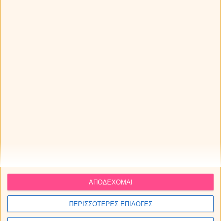
ΤΗΝ ΑΞΙΟΘΕΑ ΜΕ 1+1 SMS ΔΩΡΟ!
Τα ζώδια την Πέμπτη 06/08/2026
ΔΩΡΕΑΝ πρόβλεψη από τον Χρίστο Ντούβλη για την
έκλειψη Ηλίου στον Λέοντα!
ΑΠΟΔΕΧΟΜΑΙ
ΠΕΡΙΣΣΟΤΕΡΕΣ ΕΠΙΛΟΓΕΣ