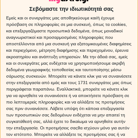
απέναντι στις εξελίξεις και τα γεγονότα της
καθημερινότητας και των σχέσεων μας. Υπάρχει
Σεβόμαστε την ιδιωτικότητά σας
περίσσια δύναμη, θάρρος, αλλά και παρορμητικότητα,
Εμείς και οι συνεργάτες μας αποθηκεύουμε και/ή έχουμε
που κινεί τις εξελίξεις και ανανεώνει τη δράση, μέσα
πρόσβαση σε πληροφορίες σε μια συσκευή, όπως τα cookies,
από πρωτοβουλίες και κινήσεις, που στις περισσότερες
και επεξεργαζόμαστε προσωπικά δεδομένα, όπως μοναδικοί
περιπτώσεις θα λειτουργήσουν θετικά και
αναγνωριστικοί και προσαρμοσμένες πληροφορίες που
υποστηρικτικά απέναντι στα σχέδιά μας. Είναι μια καλή
αποστέλλονται από μια συσκευή για εξατομικευμένες διαφημίσεις
στιγμή για να κινητοποιήσουμε το μηχανισμό των
και περιεχόμενο, μέτρηση διαφήμισης και περιεχομένου, έρευνα
εξελίξεων και να αναλάβουμε την ευθύνη απέναντι σε
ακροατηρίου και ανάπτυξη υπηρεσιών.
Με την άδειά σας, εμείς
οτιδήποτε σχεδιάζουμε ή επιδιώκουμε.
και οι συνεργάτες μας ενδέχεται να χρησιμοποιήσουμε ακριβή
δεδομένα γεωγραφικής τοποθεσίας και ταυτοποίησης μέσω
Παράλληλα όμως, το διάστημα αυτό βγαίνει πολύ πιο
σάρωσης συσκευών. Μπορείτε να κάνετε κλικ για να συναινέσετε
εύκολα ο θυμός και η ένταση, ενώ οι συμπεριφορές
στην επεξεργασία από εμάς και τους 1731 συνεργάτες μας όπως
είναι πολύ πιθανόν να γίνουν πιο εριστικές και πιο
περιγράφεται παραπάνω. Εναλλακτικά, μπορείτε να κάνετε κλικ
προκλητικές, μια και ο
Άρης στον Κριό
δε χαρίζει τα
για να αρνηθείτε να συναινέσετε ή να αποκτήσετε πρόσβαση σε
λόγια του, θα πει αυτό που θέλει χωρίς να υπολογίζει το
πιο λεπτομερείς πληροφορίες και να αλλάξετε τις προτιμήσεις
κόστος και τις συνέπειες. Κι είναι ακριβώς αυτό το
σας πριν συναινέσετε.
Λάβετε υπόψη ότι κάποια επεξεργασία
σημείο που χρειάζεται να προσέξουμε περισσότερο,
των προσωπικών σας δεδομένων ενδέχεται να μην απαιτεί τη
μια και αυτός είναι και ο λόγος που μπορεί να υπάρξει
συγκατάθεσή σας, αλλά έχετε το δικαίωμα να αρνηθείτε αυτήν
μια αναταραχή στις σχέσεις μας.
την επεξεργασία. Οι προτιμήσεις σαςθα ισχύουν μόνο για αυτόν
τον ιστότοπο. Μπορείτε να αλλάξετε τις προτιμήσεις σας ή να