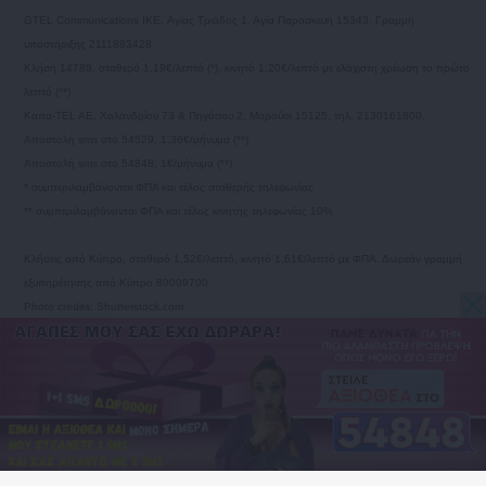
GTEL Communications IKE. Αγίας Τριάδος 1, Αγία Παρασκευή 15343, Γραμμή
υποστήριξης 2111883428
Κλήση 14788, σταθερό 1,19€/λεπτό (*), κινητό 1,20€/λεπτό με ελάχιστη χρέωση το πρώτο
λεπτό (**)
Καπα-TEL AE, Χαλανδρίου 73 & Πηγάσου 2, Μαρούσι 15125, τηλ. 2130161800.
Αποστολή sms στο 54529, 1,36€/μήνυμα (**)
Αποστολή sms στο 54848, 1€/μήνυμα (**)
* συμπεριλαμβάνονται ΦΠΑ και τέλος σταθερής τηλεφωνίας
** συμπεριλαμβάνονται ΦΠΑ και τέλος κινητής τηλεφωνίας 10%
Κλήσεις από Κύπρο, σταθερό 1,52€/λεπτό, κινητό 1,61€/λεπτό με ΦΠΑ. Δωρεάν γραμμή
εξυπηρέτησης από Κύπρο 80009700
Photo credits: Shutterstock.com