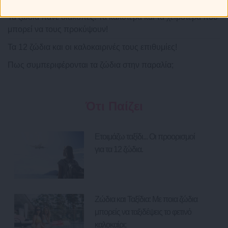
Τα ζώδια πάνε διακοπές: Τα καλύτερα και τα χειρότερα που
μπορεί να τους προκύψουν!
Τα 12 ζώδια και οι καλοκαιρινές τους επιθυμίες!
Πως συμπεριφέρονται τα ζώδια στην παραλία;
Ότι Παίζει
Ετοιμάζω ταξίδι... Οι προορισμοί
για τα 12 ζώδια.
Ζώδια και Ταξίδια: Με ποια ζώδια
μπορείς να ταξιδέψεις το φετινό
καλοκαίρι;