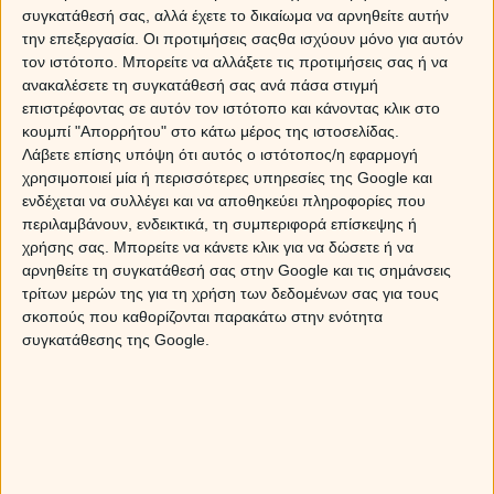
συγκατάθεσή σας, αλλά έχετε το δικαίωμα να αρνηθείτε αυτήν
την επεξεργασία. Οι προτιμήσεις σαςθα ισχύουν μόνο για αυτόν
τον ιστότοπο. Μπορείτε να αλλάξετε τις προτιμήσεις σας ή να
ανακαλέσετε τη συγκατάθεσή σας ανά πάσα στιγμή
επιστρέφοντας σε αυτόν τον ιστότοπο και κάνοντας κλικ στο
κουμπί "Απορρήτου" στο κάτω μέρος της ιστοσελίδας.
Λάβετε επίσης υπόψη ότι αυτός ο ιστότοπος/η εφαρμογή
χρησιμοποιεί μία ή περισσότερες υπηρεσίες της Google και
ενδέχεται να συλλέγει και να αποθηκεύει πληροφορίες που
περιλαμβάνουν, ενδεικτικά, τη συμπεριφορά επίσκεψης ή
χρήσης σας. Μπορείτε να κάνετε κλικ για να δώσετε ή να
αρνηθείτε τη συγκατάθεσή σας στην Google και τις σημάνσεις
τρίτων μερών της για τη χρήση των δεδομένων σας για τους
σκοπούς που καθορίζονται παρακάτω στην ενότητα
Άρης στον Ταύρο από την Παρασκευή, 10
συγκατάθεσης της Google.
Μαρτίου 2017
Ο Άρης, είναι ο πλανήτης που κινητοποιεί τη δράση
μας, ενώ καθορίζει και τον τρόπο με τον οποίο
εκδηλώνουμε τις ενστικτώδεις ανάγκες μας, τις
απαραίτητες για την επιβίωσή μας. Ο Ταύρος είναι ένα