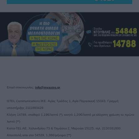
Email επικοινωνίας:
info@myastro.gr
GTEL Communications IKE. Αγίας Τριάδος 1, Αγία Παρασκευή 15343, Γραμμή
υποστήριξης 2111883428
Κλήση 14788, σταθερό 1,19€/λεπτό (*), κινητό 1,20€/λεπτό με ελάχιστη χρέωση το πρώτο
λεπτό (**)
Καπα-TEL AE, Χαλανδρίου 73 & Πηγάσου 2, Μαρούσι 15125, τηλ. 2130161800.
Αποστολή sms στο 54529, 1,36€/μήνυμα (**)