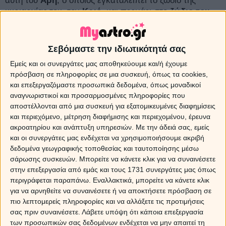
αυτή του
Άρη
, ο οποίος εγκαταλείπει το ζώδιο της
κυριαρχίας του, τον
Κριό
, και περνάει στο
ζώδιο του
Ταύρου
, όπου και θα παραμείνει
έως τις 21 Απριλίου
2017
.
Σεβόμαστε την ιδιωτικότητά σας
Sponsored Links
Εμείς και οι συνεργάτες μας αποθηκεύουμε και/ή έχουμε
πρόσβαση σε πληροφορίες σε μια συσκευή, όπως τα cookies,
και επεξεργαζόμαστε προσωπικά δεδομένα, όπως μοναδικοί
αναγνωριστικοί και προσαρμοσμένες πληροφορίες που
αποστέλλονται από μια συσκευή για εξατομικευμένες διαφημίσεις
και περιεχόμενο, μέτρηση διαφήμισης και περιεχομένου, έρευνα
ακροατηρίου και ανάπτυξη υπηρεσιών.
Με την άδειά σας, εμείς
και οι συνεργάτες μας ενδέχεται να χρησιμοποιήσουμε ακριβή
δεδομένα γεωγραφικής τοποθεσίας και ταυτοποίησης μέσω
σάρωσης συσκευών. Μπορείτε να κάνετε κλικ για να συναινέσετε
στην επεξεργασία από εμάς και τους 1731 συνεργάτες μας όπως
περιγράφεται παραπάνω. Εναλλακτικά, μπορείτε να κάνετε κλικ
για να αρνηθείτε να συναινέσετε ή να αποκτήσετε πρόσβαση σε
πιο λεπτομερείς πληροφορίες και να αλλάξετε τις προτιμήσεις
σας πριν συναινέσετε.
Λάβετε υπόψη ότι κάποια επεξεργασία
των προσωπικών σας δεδομένων ενδέχεται να μην απαιτεί τη