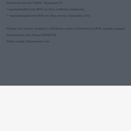
Αποστολή sms στο 54848, 1€/μήνυμα (**)
* συμπεριλαμβάνονται ΦΠΑ και τέλος σταθερής τηλεφωνίας
** συμπεριλαμβάνονται ΦΠΑ και τέλος κινητής τηλεφωνίας 10%
Κλήσεις από Κύπρο, σταθερό 1,52€/λεπτό, κινητό 1,61€/λεπτό με ΦΠΑ. Δωρεάν γραμμή
εξυπηρέτησης από Κύπρο 80009700
Photo credits: Shutterstock.com