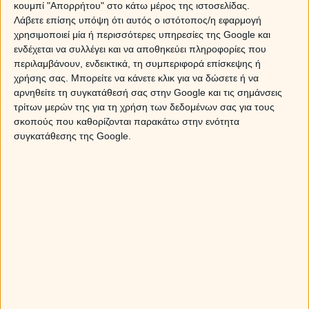
κουμπί "Απορρήτου" στο κάτω μέρος της ιστοσελίδας.
Λάβετε επίσης υπόψη ότι αυτός ο ιστότοπος/η εφαρμογή
χρησιμοποιεί μία ή περισσότερες υπηρεσίες της Google και
ενδέχεται να συλλέγει και να αποθηκεύει πληροφορίες που
περιλαμβάνουν, ενδεικτικά, τη συμπεριφορά επίσκεψης ή
χρήσης σας. Μπορείτε να κάνετε κλικ για να δώσετε ή να
αρνηθείτε τη συγκατάθεσή σας στην Google και τις σημάνσεις
τρίτων μερών της για τη χρήση των δεδομένων σας για τους
σκοπούς που καθορίζονται παρακάτω στην ενότητα
Κριός
συγκατάθεσης της Google.
Φίλε Κριέ, το τρίγωνο που θα σχηματίζει ο κυβερνήτης
σου Άρης με τον Δία στις 4 Ιανουαρίου θα σου φέρει μέσα
από απρόβλεπτα γεγονότα την δικαίωση που επιθυμείς.
Έτσι, αυτές τις ημέρες θα πρέπει να προσέχεις τις
γνωριμίες που κάνεις, γιατί ίσως πίσω από αυτές κρύβεται
ένα πρόσωπο που μπορεί να σε βοηθήσει να
πραγματοποιήσεις τα όνειρά σου αλλά και να βελτιώσεις
τα οικονομικά σου. Η ίδια όψη θα σε βοηθήσει να
αποκαταστήσεις τις σχέσεις σου με κάποια άτομα αλλά
και να κάνεις κάποιες σημαντικές συζητήσεις που μπορεί
να καταλήξουν σε μια συμφωνία που θα αλλάξει τη ζωή