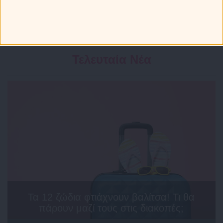
Τελευταία Νέα
Τα 12 ζώδια φτιάχνουν βαλίτσα! Τι θα
πάρουν μαζί τους στις διακοπές;