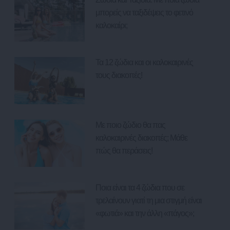
μπορείς να ταξιδέψεις το φετινό
καλοκαίρι;
Τα 12 ζώδια και οι καλοκαιρινές
τους διακοπές!
Με ποιο ζώδιο θα πας
καλοκαιρινές διακοπές; Μάθε
πώς θα περάσεις!
Ποια είναι τα 4 ζώδια που σε
τρελαίνουν γιατί τη μια στιγμή είναι
«φωτιά» και την άλλη «πάγος»;