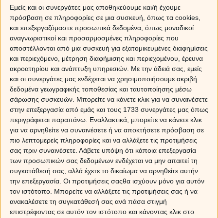
Εμείς και οι συνεργάτες μας αποθηκεύουμε και/ή έχουμε
Το τρίγωνο Άρη-Δία και οι προβλέψεις για τα 12
πρόσβαση σε πληροφορίες σε μια συσκευή, όπως τα cookies,
και επεξεργαζόμαστε προσωπικά δεδομένα, όπως μοναδικοί
ζώδια
αναγνωριστικοί και προσαρμοσμένες πληροφορίες που
αποστέλλονται από μια συσκευή για εξατομικευμένες διαφημίσεις
Sponsored Links
και περιεχόμενο, μέτρηση διαφήμισης και περιεχομένου, έρευνα
ακροατηρίου και ανάπτυξη υπηρεσιών.
Με την άδειά σας, εμείς
και οι συνεργάτες μας ενδέχεται να χρησιμοποιήσουμε ακριβή
δεδομένα γεωγραφικής τοποθεσίας και ταυτοποίησης μέσω
σάρωσης συσκευών. Μπορείτε να κάνετε κλικ για να συναινέσετε
στην επεξεργασία από εμάς και τους 1733 συνεργάτες μας όπως
περιγράφεται παραπάνω. Εναλλακτικά, μπορείτε να κάνετε κλικ
για να αρνηθείτε να συναινέσετε ή να αποκτήσετε πρόσβαση σε
πιο λεπτομερείς πληροφορίες και να αλλάξετε τις προτιμήσεις
σας πριν συναινέσετε.
Λάβετε υπόψη ότι κάποια επεξεργασία
των προσωπικών σας δεδομένων ενδέχεται να μην απαιτεί τη
συγκατάθεσή σας, αλλά έχετε το δικαίωμα να αρνηθείτε αυτήν
την επεξεργασία. Οι προτιμήσεις σαςθα ισχύουν μόνο για αυτόν
τον ιστότοπο. Μπορείτε να αλλάξετε τις προτιμήσεις σας ή να
ανακαλέσετε τη συγκατάθεσή σας ανά πάσα στιγμή
επιστρέφοντας σε αυτόν τον ιστότοπο και κάνοντας κλικ στο