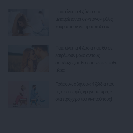
Ποια είναι τα 4 ζώδια που
μετατρέπονται σε «πάγο» μόλις
κουραστούν να προσπαθούν;
Ποια είναι τα 4 ζώδια που θα σε
λατρέψουν μόνο αν τους
αποδείξεις ότι θα είσαι «εκεί» κάθε
μέρα;
Γράφουν, σβήνουν: 4 ζώδια που
τις πιο ισχυρές «μηνυματάρες»
στα πρόχειρα του κινητού τους!