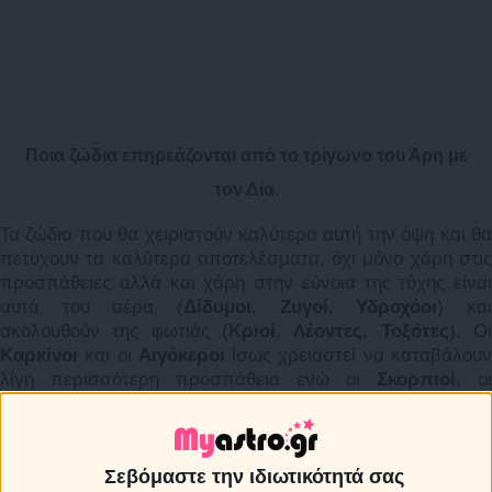
Ποια ζώδια επηρεάζονται από το τρίγωνο του Άρη με
τον Δία.
Τα ζώδια που θα χειριστούν καλύτερα αυτή την όψη και θα
πετύχουν τα καλύτερα αποτελέσματα, όχι μόνο χάρη στις
προσπάθειες αλλά και χάρη στην εύνοια της τύχης είναι
αυτά του αέρα (
Δίδυμοι
,
Ζυγοί
,
Υδροχόοι
) κα
ακολουθούν της φωτιάς (
Κριοί
,
Λέοντες
,
Τοξότες
). Ο
Καρκίνοι
και οι
Αιγόκεροι
ίσως χρειαστεί να καταβάλου
λίγη περισσότερη προσπάθεια ενώ οι
Σκορπιοί
, οι
Ταύροι
, οι
Παρθένοι
και οι
Ιχθείς
θα πρέπει να
προσέξουν να μην εκφράσουν υπερβολική
αυτοπεποίθηση, που μπορεί να έχει αντίθετα
Σεβόμαστε την ιδιωτικότητά σας
αποτελέσματα.