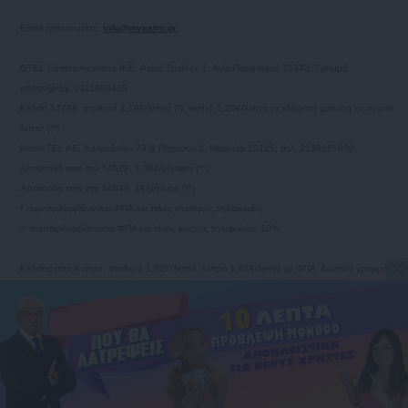
Email επικοινωνίας:
info@myastro.gr
GTEL Communications IKE. Αγίας Τριάδος 1, Αγία Παρασκευή 15343, Γραμμή
υποστήριξης 2111883428
Κλήση 14788, σταθερό 1,19€/λεπτό (*), κινητό 1,20€/λεπτό με ελάχιστη χρέωση το πρώτο
λεπτό (**)
Καπα-TEL AE, Χαλανδρίου 73 & Πηγάσου 2, Μαρούσι 15125, τηλ. 2130161800.
Αποστολή sms στο 54529, 1,36€/μήνυμα (**)
Αποστολή sms στο 54848, 1€/μήνυμα (**)
* συμπεριλαμβάνονται ΦΠΑ και τέλος σταθερής τηλεφωνίας
** συμπεριλαμβάνονται ΦΠΑ και τέλος κινητής τηλεφωνίας 10%
Κλήσεις από Κύπρο, σταθερό 1,52€/λεπτό, κινητό 1,61€/λεπτό με ΦΠΑ. Δωρεάν γραμμή
εξυπηρέτησης από Κύπρο 80009700
Photo credits: Shutterstock.com