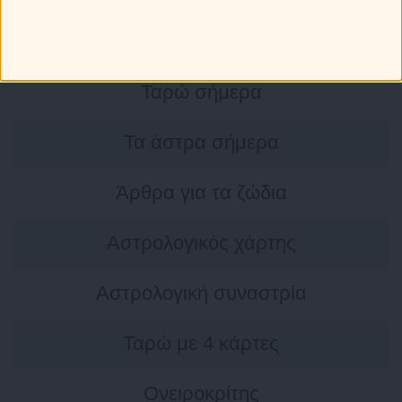
Εβδομαδιαίες Προβλέψεις
Ταρώ σήμερα
Τα άστρα σήμερα
Άρθρα για τα ζώδια
Αστρολογικός χάρτης
Αστρολογική συναστρία
Ταρώ με 4 κάρτες
Ονειροκρίτης