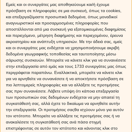
Εμείς και οι συνεργάτες μας αποθηκεύουμε και/ή έχουμε
Εξάγωνο Ερμή-Πλούτωνα, τρίγωνο με Κρόνο
και
πρόσβαση σε πληροφορίες σε μια συσκευή, όπως τα cookies,
και επεξεργαζόμαστε προσωπικά δεδομένα, όπως μοναδικοί
προβλέψεις για τα 12 ζώδια
αναγνωριστικοί και προσαρμοσμένες πληροφορίες που
αποστέλλονται από μια συσκευή για εξατομικευμένες διαφημίσεις
και περιεχόμενο, μέτρηση διαφήμισης και περιεχομένου, έρευνα
Sponsored Links
ακροατηρίου και ανάπτυξη υπηρεσιών.
Με την άδειά σας, εμείς
και οι συνεργάτες μας ενδέχεται να χρησιμοποιήσουμε ακριβή
δεδομένα γεωγραφικής τοποθεσίας και ταυτοποίησης μέσω
σάρωσης συσκευών. Μπορείτε να κάνετε κλικ για να συναινέσετε
στην επεξεργασία από εμάς και τους 1733 συνεργάτες μας όπως
περιγράφεται παραπάνω. Εναλλακτικά, μπορείτε να κάνετε κλικ
για να αρνηθείτε να συναινέσετε ή να αποκτήσετε πρόσβαση σε
πιο λεπτομερείς πληροφορίες και να αλλάξετε τις προτιμήσεις
σας πριν συναινέσετε.
Λάβετε υπόψη ότι κάποια επεξεργασία
των προσωπικών σας δεδομένων ενδέχεται να μην απαιτεί τη
συγκατάθεσή σας, αλλά έχετε το δικαίωμα να αρνηθείτε αυτήν
την επεξεργασία. Οι προτιμήσεις σαςθα ισχύουν μόνο για αυτόν
τον ιστότοπο. Μπορείτε να αλλάξετε τις προτιμήσεις σας ή να
ανακαλέσετε τη συγκατάθεσή σας ανά πάσα στιγμή
επιστρέφοντας σε αυτόν τον ιστότοπο και κάνοντας κλικ στο