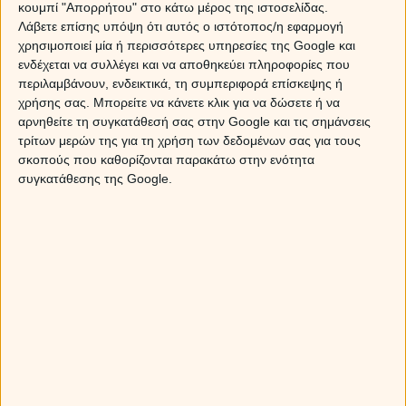
κουμπί "Απορρήτου" στο κάτω μέρος της ιστοσελίδας.
Λάβετε επίσης υπόψη ότι αυτός ο ιστότοπος/η εφαρμογή
χρησιμοποιεί μία ή περισσότερες υπηρεσίες της Google και
ενδέχεται να συλλέγει και να αποθηκεύει πληροφορίες που
περιλαμβάνουν, ενδεικτικά, τη συμπεριφορά επίσκεψης ή
χρήσης σας. Μπορείτε να κάνετε κλικ για να δώσετε ή να
αρνηθείτε τη συγκατάθεσή σας στην Google και τις σημάνσεις
τρίτων μερών της για τη χρήση των δεδομένων σας για τους
σκοπούς που καθορίζονται παρακάτω στην ενότητα
Κριός
συγκατάθεσης της Google.
Αγαπητέ Κριέ, στις 12 Φεβρουαρίου ο Ερμής σχηματίζει
δυο θετικές όψεις μια με τον Πλούτωνα και μια με τον
Κρόνο. Οι όψεις αυτές θα έχουν μια ευνοϊκή επιρροή στα
οικονομικά σου και στην καριέρα σου. Θα πρέπει λοιπόν
το επόμενο διήμερο να επιδιώξεις επαφές και συζητήσεις
με άτομα που μπορούν να σου ανοίξουν δρόμους και να
σου προσφέρουν ευκαιρίες. Καλό θα είναι ωστόσο οι
κινήσεις σου να είναι παρασκηνιακές και να κρατηθούν
μυστικές, καθώς υπάρχουν άτομα που δυσανασχετούν με
την πρόοδό σου. Να θυμάσαι ότι μπορείς να αποκομίσεις
σημαντικά οφέλη και να αυξήσεις αρκετά τα εισοδήματά