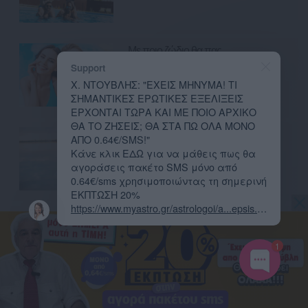
Με ποιο ζώδιο θα πας
Support
καλοκαιρινές διακοπές; Μάθε
Χ. ΝΤΟΥΒΛΗΣ: "ΕΧΕΙΣ ΜΗΝΥΜΑ! ΤΙ
πώς θα περάσεις!
ΣΗΜΑΝΤΙΚΕΣ ΕΡΩΤΙΚΕΣ ΕΞΕΛΙΞΕΙΣ
ΕΡΧΟΝΤΑΙ ΤΩΡΑ ΚΑΙ ΜΕ ΠΟΙΟ ΑΡΧΙΚΟ
ΘΑ ΤΟ ΖΗΣΕΙΣ; ΘΑ ΣΤΑ ΠΩ ΟΛΑ ΜΟΝΟ
Ποια είναι τα 4 ζώδια που σε
ΑΠΟ 0.64€/SMS!"
τρελαίνουν γιατί τη μια στιγμή είναι
Κάνε κλικ ΕΔΩ για να μάθεις πως θα
αγοράσεις πακέτο SMS μόνο από
«φωτιά» και την άλλη «πάγος»;
0.64€/sms χρησιμοποιώντας τη σημερινή
ΕΚΠΤΩΣΗ 20%
https://www.myastro.gr/astrologoi/a...epsis.ht
Ποια είναι τα 4 ζώδια που
ml
...
μετατρέπονται σε «πάγο» μόλις
1
κουραστούν να προσπαθούν;
Ποια είναι τα 4 ζώδια που θα σε