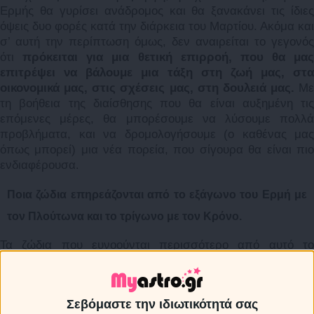
Ερμής θα γυρίσει ανάδρομος και θα ξανακάνει τις ίδιες
όψεις δυο φορές κατά την διάρκεια του Μαρτίου. Ακόμα και
σ’ αυτή την περίπτωση όμως, δεν αναιρείται το γεγονός
ότι
πρόκειται για μια θετική επιρροή, που θα μας
επιτρέψει να βάλουμε μια τάξη στη ζωή μας, στα
οικονομικά μας, στις σχέσεις μας, στη δουλειά μας.
Με
τη βοήθεια της διαίσθησης που θα είναι αυξημένη τις
επόμενες μέρες, θα μπορέσουμε να λύσουμε πολλά
προβλήματα, και να δρομολογήσουμε (ο καθένας μας
όπως μπορεί) μια νέα πορεία, που σίγουρα θα είναι πιο
ενδιαφέρουσα.
Ποια ζώδια επηρεάζονται από το εξάγωνο του Ερμή με
τον Πλούτωνα και το τρίγωνο με τον Κρόνο.
Τα ζώδια που ευνοούνται περισσότερο από αυτό το
φαινόμενο είναι οι
Σκορπιοί
, οι
Αιγόκεροι
και οι
Ιχθείς
κα
ακολουθούν οι
Ταύροι
, οι
Καρκίνοι
και οι
Παρθένοι
Ωστόσο και τα υπόλοιπα ζώδια θα δουν τις υποθέσεις που
Σεβόμαστε την ιδιωτικότητά σας
τους απασχολούν να παίρνουν μια θετική στροφή.