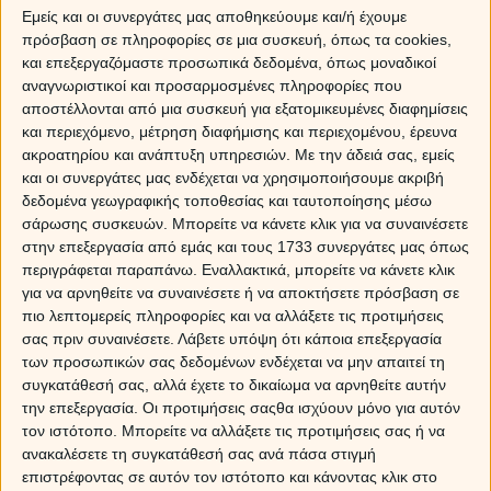
Δύσκολο μάθημα και… οι καθηγητές ιδιαίτερα απαιτητικοί,
Εμείς και οι συνεργάτες μας αποθηκεύουμε και/ή έχουμε
μια και θα μας φέρουν αντιμέτωπους με εκείνες τις
πρόσβαση σε πληροφορίες σε μια συσκευή, όπως τα cookies,
συμπεριφορές, που θα λειτουργήσουν με ιδιαίτερα σκληρό
και επεξεργαζόμαστε προσωπικά δεδομένα, όπως μοναδικοί
και εξουσιαστικό τρόπο, αναγκάζοντάς μας με τον ένα η
αναγνωριστικοί και προσαρμοσμένες πληροφορίες που
τον άλλο τρόπο, να πάρουμε θέση… Το μάθημα
αποστέλλονται από μια συσκευή για εξατομικευμένες διαφημίσεις
προϋποθέτει γερές αντοχές και… γερά νεύρα, αφού τα
και περιεχόμενο, μέτρηση διαφήμισης και περιεχομένου, έρευνα
παιχνίδια εξουσίας θα επιβάλουν τους δικούς τους νόμους
ακροατηρίου και ανάπτυξη υπηρεσιών.
Με την άδειά σας, εμείς
και οι συνεργάτες μας ενδέχεται να χρησιμοποιήσουμε ακριβή
και κανόνες, συχνά μην αφήνοντας περιθώρια για
δεδομένα γεωγραφικής τοποθεσίας και ταυτοποίησης μέσω
ελιγμούς. Δημιουργώντας τις δικές τους συνθήκες,
θα
σάρωσης συσκευών. Μπορείτε να κάνετε κλικ για να συναινέσετε
ανατρέψουν με ξαφνικό τρόπο τα μέχρι τώρα
στην επεξεργασία από εμάς και τους 1733 συνεργάτες μας όπως
δεδομένα
, στο όνομα του “αποφασίζω και απαιτώ να γίνει
περιγράφεται παραπάνω. Εναλλακτικά, μπορείτε να κάνετε κλικ
με τον τρόπο που ορίζω εγώ”…
για να αρνηθείτε να συναινέσετε ή να αποκτήσετε πρόσβαση σε
πιο λεπτομερείς πληροφορίες και να αλλάξετε τις προτιμήσεις
Συμπεριφορές που συχνά θα γίνονται ακραίες,
σας πριν συναινέσετε.
Λάβετε υπόψη ότι κάποια επεξεργασία
προκειμένου να διεκδικήσουν τα δικά τους αιτήματα, έχει η
των προσωπικών σας δεδομένων ενδέχεται να μην απαιτεί τη
εβδομάδα. Το… μυστικό κλειδί είναι να επιστρατεύσουμε
συγκατάθεσή σας, αλλά έχετε το δικαίωμα να αρνηθείτε αυτήν
όση ευελιξία και διπλωματία έχουμε μέσα μας,
την επεξεργασία. Οι προτιμήσεις σαςθα ισχύουν μόνο για αυτόν
προκειμένου να ξεπεράσουμε τα δύσκολα.
τον ιστότοπο. Μπορείτε να αλλάξετε τις προτιμήσεις σας ή να
ανακαλέσετε τη συγκατάθεσή σας ανά πάσα στιγμή
Και μαζί με αυτά,
ο έρωτας έχει τη δική του, ξεχωριστή
επιστρέφοντας σε αυτόν τον ιστότοπο και κάνοντας κλικ στο