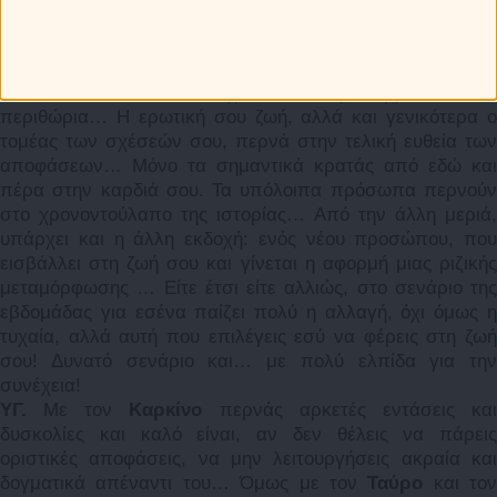
απομείνει και πως τώρα μπαίνεις στον τελικό
απολογισμό: Ποιόν κρατώ κοντά μου και ποιόν αφήνω
πίσω μου… Ήρθε η ώρα να διαλέξεις και βεβαίως, δεν
είναι εύκολο, ωστόσο έχεις εξαντλήσει χρόνους και
περιθώρια… Η ερωτική σου ζωή, αλλά και γενικότερα ο
τομέας των σχέσεών σου, περνά στην τελική ευθεία των
αποφάσεων… Μόνο τα σημαντικά κρατάς από εδώ και
πέρα στην καρδιά σου. Τα υπόλοιπα πρόσωπα περνούν
στο χρονοντούλαπο της ιστορίας… Από την άλλη μεριά,
υπάρχει και η άλλη εκδοχή: ενός νέου προσώπου, που
εισβάλλει στη ζωή σου και γίνεται η αφορμή μιας ριζικής
μεταμόρφωσης … Είτε έτσι είτε αλλιώς, στο σενάριο της
εβδομάδας για εσένα παίζει πολύ η αλλαγή, όχι όμως η
τυχαία, αλλά αυτή που επιλέγεις εσύ να φέρεις στη ζωή
σου! Δυνατό σενάριο και… με πολύ ελπίδα για την
συνέχεια!
ΥΓ.
Με τον
Καρκίνο
περνάς αρκετές εντάσεις κα
δυσκολίες και καλό είναι, αν δεν θέλεις να πάρεις
οριστικές αποφάσεις, να μην λειτουργήσεις ακραία και
δογματικά απέναντι του… Όμως με τον
Ταύρο
και τον