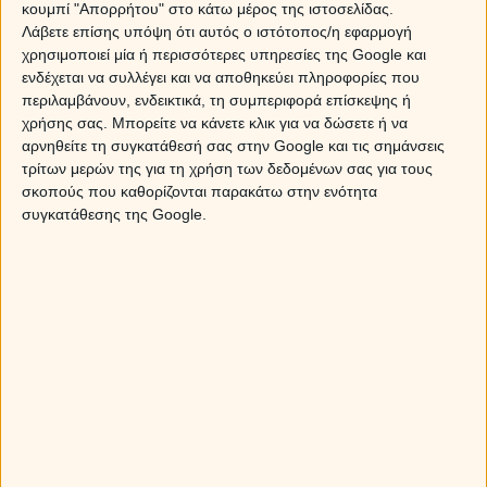
παρουσία
στις ζωές, και συχνά θα κινηθεί στους
κουμπί "Απορρήτου" στο κάτω μέρος της ιστοσελίδας.
δαιδαλώδεις διαδρόμους της σκοτεινής πλευράς της
Λάβετε επίσης υπόψη ότι αυτός ο ιστότοπος/η εφαρμογή
καρδιάς, όπου δεν μπορεί να εκδηλώσει φανερά αυτά που
χρησιμοποιεί μία ή περισσότερες υπηρεσίες της Google και
νοιώθει. Έτσι,
θα αναγκαστεί να λειτουργήσει μυστικά
ενδέχεται να συλλέγει και να αποθηκεύει πληροφορίες που
παράνομα, φορτωμένος με όλο αυτό το συναίσθημα που
περιλαμβάνουν, ενδεικτικά, τη συμπεριφορά επίσκεψης ή
κουβαλά η καρδιά και που, θέλοντας και μη, θα το
χρήσης σας. Μπορείτε να κάνετε κλικ για να δώσετε ή να
εκτονώσει μέσα σε σύντομο χρόνο, αλλά σε ένα σμίξιμο
αρνηθείτε τη συγκατάθεσή σας στην Google και τις σημάνσεις
παθιασμένο, που θα ανοίξει ένα νέο κεφάλαιο στην
τρίτων μερών της για τη χρήση των δεδομένων σας για τους
σκοπούς που καθορίζονται παρακάτω στην ενότητα
ερωτική ζωή!
συγκατάθεσης της Google.
Και όπως είπε και ο Χατζηδάκις, “Μόνο οι γενναίοι
αγαπούν”! Αυτό να το θυμάστε… Οι άλλοι απλώς
ξεγελούν τα όνειρα! Εσείς σε ποια κατηγορία ανήκετε; Το
έχετε ποτέ σκεφτεί;
Οι ερωτικές αστρολογικές προβλέψεις για το ζώδιό σας
Ζώδια του Νερού: Καρκίνος, Σκορπιός, Ιχθείς
ΚΑΡΚΙΝΟΣ
Αν ήτανε το έδαφός σου πρόσφορο