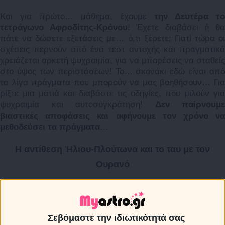
Και για πρώτο… μάθημα, έχουμε
την Δευτέρα το
τετράγωνο Αφροδίτης-Κρόνου
! Έχετε διαβάσει ή θ
πάτε να δώσετε εξετάσεις με… ό,τι ξέρετε; Γιατί τώρα οι
σχέσεις περνούν από ένα τεστ αντοχής και πραγματικά
χρειάζεται αρκετή ψυχραιμία, για να μπορέσεις να σταθείς
στο ύψος των περιστάσεων! Το… σκονάκι εδώ είναι από
τα λίγα πράγματα που μπορούν να μας βοηθήσουν… Για
ρίξτε μια ματιά και διαβάστε τις οδηγίες, που μιλούν για
ψυχραιμία και αυτοσυγκράτηση!
Δεν παίρνουμε
βιαστικές αποφάσεις και αφήνουμε τον χρόνο να
μεθοδεύσει τα πράγματα…
Η αντίθεση Ήλιου-Πλούτωνα και το ταυ με τον
Ουρανό
Μια μέρα αργότερα, σειρά έχει
ο Ήλιος, που την Τρίτ
έρχεται σε αντίθεση με τον Πλούτωνα και την Πέμπτη
σχηματίζει ταυ με τον Ουρανό
.
Σεβόμαστε την ιδιωτικότητά σας