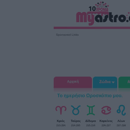
Sponsored Links
Αρχική
Ζώδια
Α
Το ημερήσιο Ωροσκόπιο μου.
Κριός
Ταύρος
Δίδυμοι
Καρκίνος
Λέων
21/3-20/4
21/4-20/5
21/5-21/6
22/6-22/7
23/7-23/8