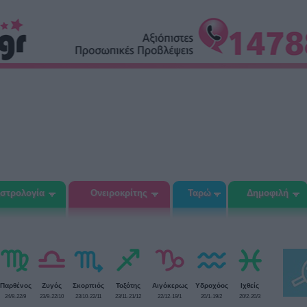
στρολογία
Ονειροκρίτης
Ταρώ
Δημοφιλή
Παρθένος
Ζυγός
Σκορπιός
Τοξότης
Αιγόκερως
Υδροχόος
Ιχθείς
24/8-22/9
23/9-22/10
23/10-22/11
23/11-21/12
22/12-19/1
20/1-19/2
20/2-20/3