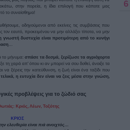
6
ακάτω, στην πορεία, η ίδια επιλογή που κάποτε μας
τό το συναίσθημα!
θήσουμε, οδηγούμενοι από εκείνες τις συμβάσεις που
ς τον εαυτό, προκειμένου να μην αλλάξει τίποτα, να μην
η γνωστή δυστυχία είναι προτιμότερη από το κυνήγι
βαση
…
ό το μήνυμα:
σπάσε τα δεσμά, ξερίζωσε τα αγριόχορτα
ε τη χαρά απ’ όπου κι αν μπορεί να σου δοθεί, άνοιξε τα
 να ξέρεις την κατεύθυνση, η ζωή είναι ένα ταξίδι που
 τελικά, η ευτυχία δεν είναι να ζεις μέσα στην γνώση,
γικές προβλέψεις για το ζώδιό σας
ωτιάς: Κριός, Λέων, Τοξότης
ΚΡΙΟΣ
ην ελευθερία είναι πιά ανοιχτός…