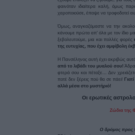
φαινόταν ιδιαίτερα καλή, όμως παρ
χαροποιούσε, έπαψε να τροφοδοτεί αυ
Όμως, αναγκαζόμαστε να την ακολου
κάνουμε πρώτα απ’ όλα με τον ίδιο μα
ξεβολευτούμε, μια και πολλές φορές
της ευτυχίας, που έχει αμφίβολη έκ
Η Πανσέληνος αυτή έχει ακριβώς αυτ
από το λιβάδι του μυαλού σου!
Άδραξ
φτερά σου και πέταξε… Δεν χρειάζεται
ποτέ δεν ξέρεις πού θα σε πάει!
Γιατί
αλλά μέσα στο μυστήριό!
Οι ερωτικές αστρολο
Ζώδια της Φ
Ο δρόμος προς τ