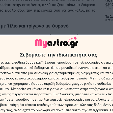
ΘΑ Σ
ρκείται στην επιφάνεια
, αλλά παίζεται πίσω τα διάφανα
0.64
7 Αυγ
το μυαλό σου, την περιέργειά σου να ανακαλύψεις το
υ…
Τα ζ
07/0
με Ήλιο και τρίγωνο με Ουρανό
ζεται και με τις λέξεις… Η
σύνοδος του Ηλίου με τον
 με τον Ουρανό
την ημέρα της Παρασκευής, στήνουν το
ρόβλεπτων,
ξαφνικών συναντήσεων
που οργανώνουν οι
ΔΩΡΕ
ο ανθρώπους, που πρέπει να συναντηθούν… για κάποιους
Χρίστ
Σεβόμαστε την ιδιωτικότητά σας
έκλει
άτες μας αποθηκεύουμε και/ή έχουμε πρόσβαση σε πληροφορίες σε μια
ργαζόμαστε προσωπικά δεδομένα, όπως μοναδικοί αναγνωριστικοί και 
υμίζουν πως
ο έρωτας αρχικά είναι μια εγκεφαλική
στέλλονται από μια συσκευή για εξατομικευμένες διαφημίσεις και περ
16 Ιο
 μάτια… Τα μάτια, που μπορούν να μιλούν χωρίς να λένε
εχομένου, έρευνα ακροατηρίου και ανάπτυξη υπηρεσιών.
Με την άδειά σα
ς τα πάντα, μόνο με ένα βλέμμα τους!
χεται να χρησιμοποιήσουμε ακριβή δεδομένα γεωγραφικής τοποθεσίας 
Η Αφρ
τον 
ών. Μπορείτε να κάνετε κλικ για να συναινέσετε στην επεξεργασία απ
ληνος στον Υδροχόο
επηρε
 όπως περιγράφεται παραπάνω. Εναλλακτικά, μπορείτε να κάνετε κλικ γ
οκτήσετε πρόσβαση σε πιο λεπτομερείς πληροφορίες και να αλλάξετε τι
ύν, αποκτούν εκείνο το πιο
σκοτεινό χρώμα, που
βετε υπόψη ότι κάποια επεξεργασία των προσωπικών σας δεδομένων ε
ι να θέλει να φύγει
, να πετάξει, να χαθεί σε άγνωστους
7 Αυγ
εσή σας, αλλά έχετε το δικαίωμα να αρνηθείτε αυτήν την επεξεργασία. 
 που λαχταρά!