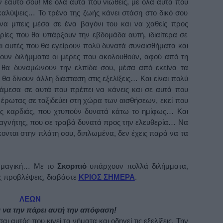
 εαυτό σου! Με όλα αυτά που νιώθεις, με όλα αυτά που
καλύψεις… Το τρένο της ζωής κάνει στάση στο δικό σου
 να μπεις μέσα σε ένα βαγόνι του και να χαθείς προς
ιρίες που θα υπάρξουν την εβδομάδα αυτή, ιδιαίτερα σε
αι αυτές που θα εγείρουν πολύ δυνατά συναισθήματα και
χουν διλήμματα οι μέρες που ακολουθούν, αφού από τη
, θα δυναμώνουν την ελπίδα σου, μέσα από εκείνα τα
θα δίνουν άλλη διάσταση στις εξελίξεις… Και είναι πολύ
άμεσα σε αυτά που πρέπει να κάνεις και σε αυτά που
έρωτας σε ταξιδεύει στη χώρα των αισθήσεων, εκεί που
της καρδιάς, που χτυπούν δυνατά κάτω το ημίφως… Και
μαγνήτης, που σε τραβά δυνατά προς την ελευθερία… Να
ονται στην πλάτη σου, διπλωμένα, δεν έχεις παρά να τα
ι μαγική… Με το
Σκορπιό
υπάρχουν πολλά διλήμματα,
ες προβλέψεις, διαβάστε
ΚΡΙΟΣ ΣΗΜΕΡΑ
.
ΛΕΩΝ
 να την πάρει αυτή την απόφαση!
αι αυτός που κινεί τα νήματα και οδηγεί τις εξελίξεις. Την