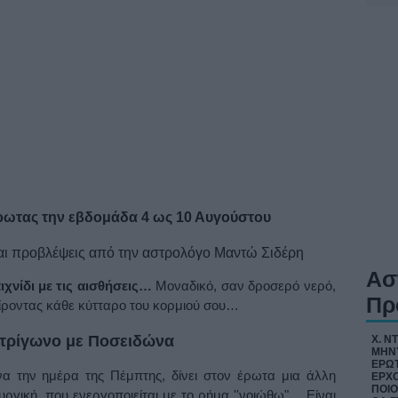
έρωτας την εβδομάδα 4 ως 10 Αυγούστου
Ασ
ιχνίδι με τις αισθήσεις…
Μοναδικό, σαν δροσερό νερό,
Πρ
ίροντας κάθε κύτταρο του κορμιού σου…
 τρίγωνο με Ποσειδώνα
Χ. Ν
ΜΗΝΥ
ΕΡΩΤ
α την ημέρα της Πέμπτης, δίνει στον έρωτα μια άλλη
ΕΡΧΟ
ΠΟΙΟ
υργική, που ενεργοποιείται με το ρήμα ''νοιώθω"… Είναι