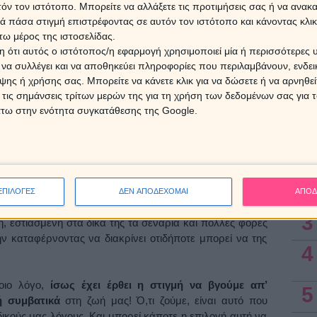
τόν τον ιστότοπο. Μπορείτε να αλλάξετε τις προτιμήσεις σας ή να ανακα
Οι α
για τ
 πάσα στιγμή επιστρέφοντας σε αυτόν τον ιστότοπο και κάνοντας κλι
δροχόου
, που ακολουθεί την ημέρα της Κυριακής,
16/8/
ω μέρος της ιστοσελίδας.
υ έρχονται να ανοίξουν εκείνα τα περίεργα κουτάκια της
 ότι αυτός ο ιστότοπος/η εφαρμογή χρησιμοποιεί μία ή περισσότερες 
ς μπορεί να κρατά πολύ καλά κλεισμένα, σχεδόν
ι να συλλέγει και να αποθηκεύει πληροφορίες που περιλαμβάνουν, ενδεικ
 να πάρουμε θέση απέναντι στα πρόσωπα και τις
7 Αυγ
ης ή χρήσης σας. Μπορείτε να κάνετε κλικ για να δώσετε ή να αρνηθε
 ζούμε…
 τις σημάνσεις τρίτων μερών της για τη χρήση των δεδομένων σας για
άτω στην ενότητα συγκατάθεσης της Google.
ε Ουρανό και τετράγωνο με Κρόνο
Ασ
ομές
, απρόβλεπτες, ξαφνικές, ανατρεπτικές.
Το τρίγωνό
1
α ταξίδι στην ελευθερία, αλλά και
το τετράγωνό του με
 του τέλους για κάποιες σχέσεις…
2
ΕΠΙΛΟΓΕΣ
ΔΕΝ ΑΠΟΔΕΧΟΜΑΙ
ΑΠΟΔ
 Κρόνο
από δύσκολη γωνία
τις ημέρες αυτές, κάνοντας
3
η, εστιασμένη στα δικά της τα σενάρια και πολλές φορές
ν καταφέρνοντας να διακρίνει οτιδήποτε μπορεί να της
4
ποιο λόγο,
ίσως έχει έρθει η στιγμή να βγούμε απ’
5
ή συμβατικά
στη ζωή μας! Ό,τι ζούμε, είναι αυτό που
 δικούς μας λόγους. Και μπορεί κάποτε η επιλογή αυτή να