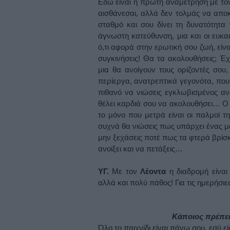
Εδώ είναι η πρώτη αναμέτρηση με τον
αισθάνεσαι, αλλά δεν τολμάς να απο
σταθμό και σου δίνει τη δυνατότητα
άγνωστη κατεύθυνση, μια και οι ευκα
ό,τι αφορά στην ερωτική σου ζωή, είν
συγκινήσεις! Θα τα ακολουθήσεις; Έ
μια θα ανοίγουν τους ορίζοντές σου
περίεργα, ανατρεπτικά γεγονότα, που 
πιθανό να νιώσεις εγκλωβισμένος αν
θέλει καρδιά σου να ακολουθήσει… Ο 
το μόνο που μετρά είναι οι παλμοί 
συχνά θα νιώσεις πως υπάρχει ένας 
μην ξεχάσεις ποτέ πως τα φτερά βρίσκ
ανοίξει και να πετάξεις…
ΥΓ.
Με τον
Λέοντα
η διαδρομή είνα
αλλά και πολύ πάθος! Για τις ημερήσι
Κάποιος πρέπει
Όλο το παιχνίδι είναι πάνω σου, εσύ είσ