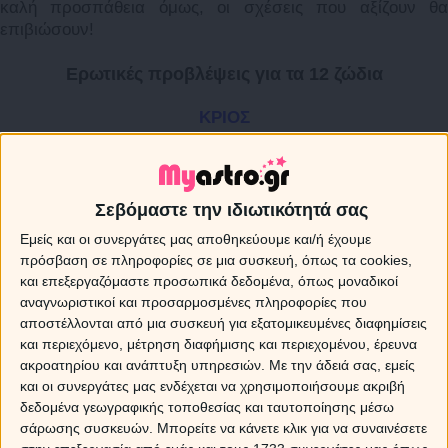
καλή προσπάθεια όμως, οι σχέσεις που αξίζουν θα
επιβιώσουν!
Ερωτικές προβλέψεις για τα 12 ζώδια
ΚΡΙΟΣ
Το καλοκαίρι ξεκινάει με τις καλύτερες προοπτικές για
σένα, φίλε Κριέ, αφού ο κυβερνήτης σου Άρης από το
φιλικό ζώδιο των Διδύμων σου δίνει την ευκαιρία να
φλερτάρεις και να γοητεύσεις. Μαζί με το Δία σε ωθεί σε
Σεβόμαστε την ιδιωτικότητά σας
παράλληλες σχέσεις, προκειμένου να περάσεις καλά και
Εμείς και οι συνεργάτες μας αποθηκεύουμε και/ή έχουμε
να «αποτρέψεις» το ενδεχόμενο μιας σοβαρής δέσμευσης.
πρόσβαση σε πληροφορίες σε μια συσκευή, όπως τα cookies,
Το σκηνικό όμως αλλάζει προς το τέλος του Ιουνίου, αφού
και επεξεργαζόμαστε προσωπικά δεδομένα, όπως μοναδικοί
η είσοδος του Δία στον Καρκίνο στις 26 και της Αφροδίτης
αναγνωριστικοί και προσαρμοσμένες πληροφορίες που
στον Λέοντα στις 28, εξασφαλίζουν την σταθερότητα και
αποστέλλονται από μια συσκευή για εξατομικευμένες διαφημίσεις
σου δημιουργούν την επιθυμία για συμβίωση ή και γάμο.
και περιεχόμενο, μέτρηση διαφήμισης και περιεχομένου, έρευνα
Σοβαρή πιθανότητα γάμου υπάρχει και αν διατηρείς μια
ακροατηρίου και ανάπτυξη υπηρεσιών.
Με την άδειά σας, εμείς
υγιή σχέση που έχει αντέξει στο πέρασμα του χρόνου.
και οι συνεργάτες μας ενδέχεται να χρησιμοποιήσουμε ακριβή
Αντίθετα, αν διατηρείς μια φθαρμένη σχέση, ο Αύγουστος
δεδομένα γεωγραφικής τοποθεσίας και ταυτοποίησης μέσω
θα αποδειχθεί καθοριστικός, καθώς τα προβλήματα θα
σάρωσης συσκευών. Μπορείτε να κάνετε κλικ για να συναινέσετε
διογκωθούν, με αποτέλεσμα να επαναστατήσεις και να τη