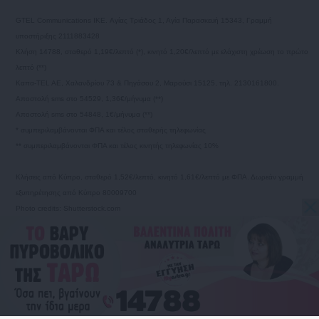
GTEL Communications IKE. Αγίας Τριάδος 1, Αγία Παρασκευή 15343, Γραμμή
υποστήριξης 2111883428
Κλήση 14788, σταθερό 1,19€/λεπτό (*), κινητό 1,20€/λεπτό με ελάχιστη χρέωση το πρώτο
λεπτό (**)
Καπα-TEL AE, Χαλανδρίου 73 & Πηγάσου 2, Μαρούσι 15125, τηλ. 2130161800.
Αποστολή sms στο 54529, 1,36€/μήνυμα (**)
Αποστολή sms στο 54848, 1€/μήνυμα (**)
* συμπεριλαμβάνονται ΦΠΑ και τέλος σταθερής τηλεφωνίας
** συμπεριλαμβάνονται ΦΠΑ και τέλος κινητής τηλεφωνίας 10%
Κλήσεις από Κύπρο, σταθερό 1,52€/λεπτό, κινητό 1,61€/λεπτό με ΦΠΑ. Δωρεάν γραμμή
εξυπηρέτησης από Κύπρο 80009700
Photo credits: Shutterstock.com