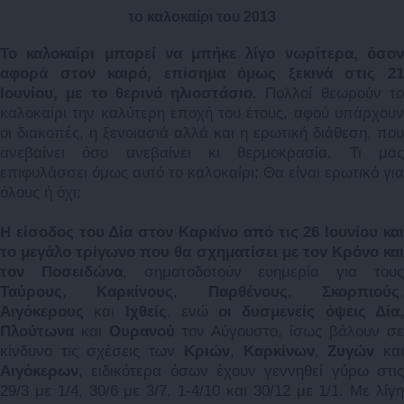
το καλοκαίρι του 2013
Το καλοκαίρι μπορεί να μπήκε λίγο νωρίτερα, όσον
αφορά στον καιρό, επίσημα όμως ξεκινά στις 21
Ιουνίου, με το θερινό ηλιοστάσιο.
Πολλοί θεωρούν τ
καλοκαίρι την καλύτερη εποχή του έτους, αφού υπάρχουν
οι διακοπές, η ξενοιασιά αλλά και η ερωτική διάθεση, που
ανεβαίνει όσο ανεβαίνει κι θερμοκρασία. Τι μας
επιφυλάσσει όμως αυτό το καλοκαίρι; Θα είναι ερωτικό για
όλους ή όχι;
Η είσοδος του Δία στον Καρκίνο από τις 26 Ιουνίου και
το μεγάλο τρίγωνο που θα σχηματίσει με τον Κρόνο και
τον Ποσειδώνα
, σηματοδοτούν ευημερία για του
Ταύρους
,
Καρκίνους
,
Παρθένους
,
Σκορπιούς
Αιγόκερους
και
Ιχθείς
, ενώ
οι δυσμενείς όψεις Δία
Πλούτωνα
και
Ουρανού
τον Αύγουστο, ίσως βάλουν σε
κίνδυνο τις σχέσεις των
Κριών
,
Καρκίνων
,
Ζυγών
κα
Αιγόκερων
, ειδικότερα όσων έχουν γεννηθεί γύρω στις
29/3 με 1/4, 30/6 με 3/7, 1-4/10 και 30/12 με 1/1. Με λίγη