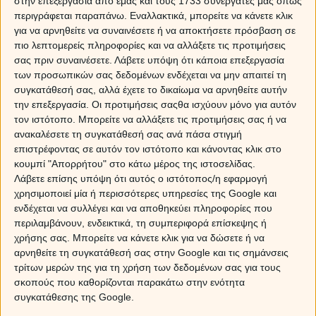
στην επεξεργασία από εμάς και τους 1733 συνεργάτες μας όπως
διαλύσεις οριστικά. Για τις ημερήσιες προβλέψεις,
περιγράφεται παραπάνω. Εναλλακτικά, μπορείτε να κάνετε κλικ
διαβάστε
ΚΡΙΟΣ ΣΗΜΕΡΑ
.
για να αρνηθείτε να συναινέσετε ή να αποκτήσετε πρόσβαση σε
πιο λεπτομερείς πληροφορίες και να αλλάξετε τις προτιμήσεις
Για να μάθεις τι θα συμβεί στα αισθηματικά σου, το
σας πριν συναινέσετε.
Λάβετε υπόψη ότι κάποια επεξεργασία
Myastro.gr σου προσφέρει σήμερα 5 λεπτά δωρεάν
των προσωπικών σας δεδομένων ενδέχεται να μην απαιτεί τη
πρόβλεψη! Κάλεσε από τις 12 το μεσημέρι και μετά στο
συγκατάθεσή σας, αλλά έχετε το δικαίωμα να αρνηθείτε αυτήν
211 188 34 52 και πάρε την πρόβλεψή για τα ερωτικά
την επεξεργασία. Οι προτιμήσεις σαςθα ισχύουν μόνο για αυτόν
σου!
τον ιστότοπο. Μπορείτε να αλλάξετε τις προτιμήσεις σας ή να
Επίσης, δες στο τέλος του άρθρου την τηλεοπτική
ανακαλέσετε τη συγκατάθεσή σας ανά πάσα στιγμή
εκπομπή μας για τις προβλέψεις του Ιουνίου με τον
επιστρέφοντας σε αυτόν τον ιστότοπο και κάνοντας κλικ στο
Γιώργο Ματσάγγο.
κουμπί "Απορρήτου" στο κάτω μέρος της ιστοσελίδας.
Λάβετε επίσης υπόψη ότι αυτός ο ιστότοπος/η εφαρμογή
ΤΑΥΡΟΣ
χρησιμοποιεί μία ή περισσότερες υπηρεσίες της Google και
Αγαπητέ Ταύρε, ο Κρόνος από τον Σκορπιό σε καλεί να
ενδέχεται να συλλέγει και να αποθηκεύει πληροφορίες που
αξιολογήσεις το δεσμό σου, να ζυγίσεις τα υπέρ και τα
περιλαμβάνουν, ενδεικτικά, τη συμπεριφορά επίσκεψης ή
κατά και να πάρεις σοβαρές αποφάσεις. Η είσοδος του Δία
χρήσης σας. Μπορείτε να κάνετε κλικ για να δώσετε ή να
στον Καρκίνο από τις 26 Ιουνίου και το μεγάλο τρίγωνο
αρνηθείτε τη συγκατάθεσή σας στην Google και τις σημάνσεις
που θα σχηματίζει με τον Κρόνο και τον Ποσειδώνα τον
τρίτων μερών της για τη χρήση των δεδομένων σας για τους
Ιούλιο, εγγυώνται την μακροημέρευση της σχέσης σου,
σκοπούς που καθορίζονται παρακάτω στην ενότητα
αφού τόσο εσύ, όσο και ο σύντροφός σου, κάνετε
συγκατάθεσης της Google.
αμοιβαίες παραχωρήσεις και ξεπερνάτε εύκολα κάθε