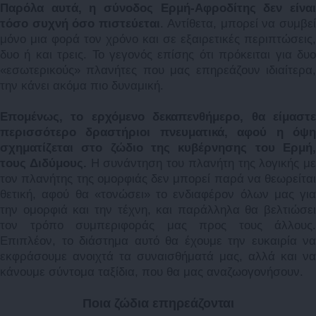
Παρόλα αυτά, η σύνοδος Ερμή-Αφροδίτης δεν είναι
τόσο συχνή όσο πιστεύεται
. Αντίθετα, μπορεί να συμβε
μόνο μια φορά τον χρόνο και σε εξαιρετικές περιπτώσεις,
δυο ή και τρεις. Το γεγονός επίσης ότι πρόκειται για δυο
«εσωτερικούς» πλανήτες που μας επηρεάζουν ιδιαίτερα,
την κάνει ακόμα πιο δυναμική.
Επομένως, το ερχόμενο δεκαπενθήμερο, θα είμαστε
περισσότερο δραστήριοι πνευματικά, αφού η όψη
σχηματίζεται στο ζώδιο της κυβέρνησης του Ερμή,
τους Διδύμους.
Η συνάντηση του πλανήτη της λογικής με
τον πλανήτης της ομορφιάς δεν μπορεί παρά να θεωρείται
θετική, αφού θα «τονώσει» το ενδιαφέρον όλων μας για
την ομορφιά και την τέχνη, και παράλληλα θα βελτιώσει
τον τρόπο συμπεριφοράς μας προς τους άλλους.
Επιπλέον, το διάστημα αυτό θα έχουμε την ευκαιρία να
εκφράσουμε ανοιχτά τα συναισθήματά μας, αλλά και να
κάνουμε σύντομα ταξίδια, που θα μας αναζωογονήσουν.
Ποια ζώδια επηρεάζονται