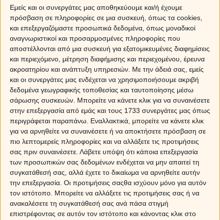
Εμείς και οι συνεργάτες μας αποθηκεύουμε και/ή έχουμε
πρόσβαση σε πληροφορίες σε μια συσκευή, όπως τα cookies,
και επεξεργαζόμαστε προσωπικά δεδομένα, όπως μοναδικοί
αναγνωριστικοί και προσαρμοσμένες πληροφορίες που
Όλα τα ζώδια θα ωφεληθούν από αυτή την επιρροή
,
αποστέλλονται από μια συσκευή για εξατομικευμένες διαφημίσεις
και περιεχόμενο, μέτρηση διαφήμισης και περιεχομένου, έρευνα
ωστόσο εκείνα που ανήκουν στο στοιχείο του αέρα
ακροατηρίου και ανάπτυξη υπηρεσιών.
Με την άδειά σας, εμείς
(
Δίδυμοι
,
Ζυγοί
και
Υδροχόοι
) αλλά και της φωτιά
και οι συνεργάτες μας ενδέχεται να χρησιμοποιήσουμε ακριβή
(
Κριοί
,
Λέοντες
και
Τοξότες
) θα ευνοηθούν λίγ
δεδομένα γεωγραφικής τοποθεσίας και ταυτοποίησης μέσω
περισσότερο.
σάρωσης συσκευών. Μπορείτε να κάνετε κλικ για να συναινέσετε
στην επεξεργασία από εμάς και τους 1733 συνεργάτες μας όπως
Πανσέληνος-έκλειψη στον Τοξότη,
σύνοδος Ερμή-
περιγράφεται παραπάνω. Εναλλακτικά, μπορείτε να κάνετε κλικ
Αφροδίτης
και προβλέψεις για τα 12 ζώδια
για να αρνηθείτε να συναινέσετε ή να αποκτήσετε πρόσβαση σε
πιο λεπτομερείς πληροφορίες και να αλλάξετε τις προτιμήσεις
Κριός
σας πριν συναινέσετε.
Λάβετε υπόψη ότι κάποια επεξεργασία
Αγαπητέ Κριέ, στον χάρτη της σεληνιακής έκλειψης που
των προσωπικών σας δεδομένων ενδέχεται να μην απαιτεί τη
σχηματίζεται στις 25 Μαΐου, εμφανίζεται η ακριβής
συγκατάθεσή σας, αλλά έχετε το δικαίωμα να αρνηθείτε αυτήν
σύνοδος του Ερμή με την Αφροδίτη που θα επηρεάσει τον
την επεξεργασία. Οι προτιμήσεις σαςθα ισχύουν μόνο για αυτόν
τρόπο επικοινωνίας σου και τις συναναστροφές με τους
τον ιστότοπο. Μπορείτε να αλλάξετε τις προτιμήσεις σας ή να
ανακαλέσετε τη συγκατάθεσή σας ανά πάσα στιγμή
γύρω σου. Η λογική του Ερμή σε συνδυασμό με την
επιστρέφοντας σε αυτόν τον ιστότοπο και κάνοντας κλικ στο
γοητεία της Αφροδίτης θα προσδώσει μια μεγαλύτερη