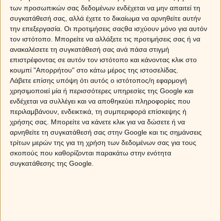
των προσωπικών σας δεδομένων ενδέχεται να μην απαιτεί τη
Το τρίγωνο της Σελήνης με την ανάδρομη Αφροδίτη που
συγκατάθεσή σας, αλλά έχετε το δικαίωμα να αρνηθείτε αυτήν
σχηματίζεται σήμερα, σε συνδυασμό με το εξάγωνο
την επεξεργασία. Οι προτιμήσεις σαςθα ισχύουν μόνο για αυτόν
τον ιστότοπο. Μπορείτε να αλλάξετε τις προτιμήσεις σας ή να
Ήλιου – Πλούτωνα, σου δημιουργούν την ανάγκη να
ανακαλέσετε τη συγκατάθεσή σας ανά πάσα στιγμή
ζήσεις στιγμές πάθους και ερωτικής έντασης. Δεν
επιστρέφοντας σε αυτόν τον ιστότοπο και κάνοντας κλικ στο
αποκλείεται μάλιστα, να δεχθείς πολιορκία από κάποιο
κουμπί "Απορρήτου" στο κάτω μέρος της ιστοσελίδας.
άτομο που έχει βγει πρόσφατα από τη ζωή σου και σου
Λάβετε επίσης υπόψη ότι αυτός ο ιστότοπος/η εφαρμογή
ζητά μία δεύτερη ευκαιρία…
Θέλεις αλάνθαστη
χρησιμοποιεί μία ή περισσότερες υπηρεσίες της Google και
προσωπική πρόβλεψη για την ερωτική σου ζωή; Μη
ενδέχεται να συλλέγει και να αποθηκεύει πληροφορίες που
ψάχνεις αλλού! Οι διάσημοι αστρολόγοι του Myastro.gr
περιλαμβάνουν, ενδεικτικά, τη συμπεριφορά επίσκεψης ή
έχουν τις απαντήσεις! Κάλεσε
14788
ή στείλε
ΜΑΝΟΣ
χρήσης σας. Μπορείτε να κάνετε κλικ για να δώσετε ή να
στο
54529
.
αρνηθείτε τη συγκατάθεσή σας στην Google και τις σημάνσεις
τρίτων μερών της για τη χρήση των δεδομένων σας για τους
ΚΑΡΚΙΝΟΣ
σκοπούς που καθορίζονται παρακάτω στην ενότητα
συγκατάθεσης της Google.
Η Σελήνη κινείται στον 2ο ηλιακό σου οίκο και συναντά
την ανάδρομη Αφροδίτη από τον Κριό, κάτι που σε
βάζει σε διαδικασία αναθεώρησης και
επαναπροσδιορισμού όλων εκείνων που είναι
σημαντικά. Σε συνδυασμό με το εξάγωνο Ήλιου –
Πλούτωνα, θα θελήσεις να θέσεις το ταίρι σου ως