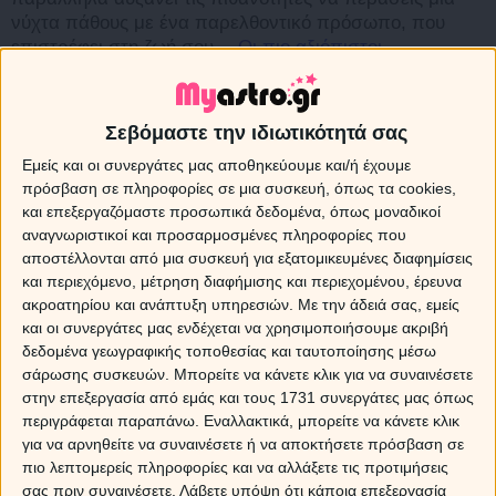
νύχτα πάθους με ένα παρελθοντικό πρόσωπο, που
επιστρέφει στη ζωή σου…
Οι πιο αξιόπιστοι
ταρωμάντες και αστρολόγοι στην αποκλειστική γραμμή
του Myastro.gr στο
14788
ή με μήνυμα στείλε
ΚΑΤΙΑ
στο
54529
.
Σεβόμαστε την ιδιωτικότητά σας
ΤΑΥΡΟΣ
Εμείς και οι συνεργάτες μας αποθηκεύουμε και/ή έχουμε
πρόσβαση σε πληροφορίες σε μια συσκευή, όπως τα cookies,
Το ερωτικό σου παρελθόν επιστρέφει, αγαπητέ Ταύρε,
και επεξεργαζόμαστε προσωπικά δεδομένα, όπως μοναδικοί
καθώς η Σελήνη κινείται στο ζώδιο του Λέοντα και στο
αναγνωριστικοί και προσαρμοσμένες πληροφορίες που
ηλιακό σου ναδίρ και συναντά την ανάδρομη Αφροδίτη
αποστέλλονται από μια συσκευή για εξατομικευμένες διαφημίσεις
από τον Κριό. Με ενεργοποιημένους δύο υδάτινους
και περιεχόμενο, μέτρηση διαφήμισης και περιεχομένου, έρευνα
οίκους του ηλιακού σου ωροσκοπίου, η νοσταλγία, οι
ακροατηρίου και ανάπτυξη υπηρεσιών.
Με την άδειά σας, εμείς
αναμνήσεις και ίσως κάποιες κινήσεις
και οι συνεργάτες μας ενδέχεται να χρησιμοποιήσουμε ακριβή
δεδομένα γεωγραφικής τοποθεσίας και ταυτοποίησης μέσω
επαναπροσέγγισης ενός προσώπου από τα παλιά,
σάρωσης συσκευών. Μπορείτε να κάνετε κλικ για να συναινέσετε
είναι στο μενού της ημέρας…
Για την προσωπική σου
στην επεξεργασία από εμάς και τους 1731 συνεργάτες μας όπως
πρόβλεψη εμπιστεύσου τους καλύτερους! Θα τους
περιγράφεται παραπάνω. Εναλλακτικά, μπορείτε να κάνετε κλικ
βρεις αποκλειστικά στο
14788
ή με μήνυμα στείλε
για να αρνηθείτε να συναινέσετε ή να αποκτήσετε πρόσβαση σε
ΕΚΑΛΗ
στο
54529
.
πιο λεπτομερείς πληροφορίες και να αλλάξετε τις προτιμήσεις
σας πριν συναινέσετε.
Λάβετε υπόψη ότι κάποια επεξεργασία
ΔΙΔΥΜΟΙ