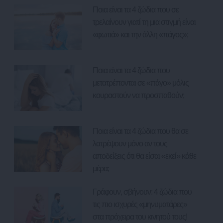
Ποια είναι τα 4 ζώδια που σε
τρελαίνουν γιατί τη μια στιγμή είναι
«φωτιά» και την άλλη «πάγος»;
Ποια είναι τα 4 ζώδια που
μετατρέπονται σε «πάγο» μόλις
κουραστούν να προσπαθούν;
Ποια είναι τα 4 ζώδια που θα σε
λατρέψουν μόνο αν τους
αποδείξεις ότι θα είσαι «εκεί» κάθε
μέρα;
Γράφουν, σβήνουν: 4 ζώδια που
τις πιο ισχυρές «μηνυματάρες»
στα πρόχειρα του κινητού τους!