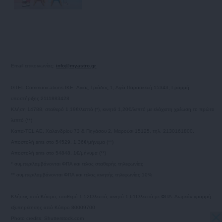
Email επικοινωνίας:
info@myastro.gr
GTEL Communications IKE. Αγίας Τριάδος 1, Αγία Παρασκευή 15343, Γραμμή
υποστήριξης 2111883428
Κλήση 14788, σταθερό 1,19€/λεπτό (*), κινητό 1,20€/λεπτό με ελάχιστη χρέωση το πρώτο
λεπτό (**)
Καπα-TEL AE, Χαλανδρίου 73 & Πηγάσου 2, Μαρούσι 15125, τηλ. 2130161800.
Αποστολή sms στο 54529, 1,36€/μήνυμα (**)
Αποστολή sms στο 54848, 1€/μήνυμα (**)
* συμπεριλαμβάνονται ΦΠΑ και τέλος σταθερής τηλεφωνίας
** συμπεριλαμβάνονται ΦΠΑ και τέλος κινητής τηλεφωνίας 10%
Κλήσεις από Κύπρο, σταθερό 1,52€/λεπτό, κινητό 1,61€/λεπτό με ΦΠΑ. Δωρεάν γραμμή
εξυπηρέτησης από Κύπρο 80009700
Photo credits: Shutterstock.com