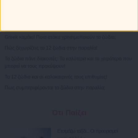
Τα 12 ζώδια φτιάχνουν βαλίτσα! Τι θα
πάρουν μαζί τους στις διακοπές;
Greek καμάκι! Ποια ατάκα χρησιμοποιούν τα ζώδια;
Πώς ξεχωρίζεις τα 12 ζώδια στην παραλία!
Τα ζώδια πάνε διακοπές: Τα καλύτερα και τα χειρότερα που
μπορεί να τους προκύψουν!
Τα 12 ζώδια και οι καλοκαιρινές τους επιθυμίες!
Πως συμπεριφέρονται τα ζώδια στην παραλία;
Ότι Παίζει
Ετοιμάζω ταξίδι... Οι προορισμοί