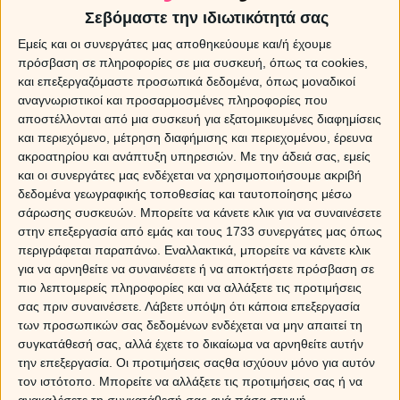
Σεβόμαστε την ιδιωτικότητά σας
Εμείς και οι συνεργάτες μας αποθηκεύουμε και/ή έχουμε
πρόσβαση σε πληροφορίες σε μια συσκευή, όπως τα cookies,
και επεξεργαζόμαστε προσωπικά δεδομένα, όπως μοναδικοί
αναγνωριστικοί και προσαρμοσμένες πληροφορίες που
αποστέλλονται από μια συσκευή για εξατομικευμένες διαφημίσεις
και περιεχόμενο, μέτρηση διαφήμισης και περιεχομένου, έρευνα
ακροατηρίου και ανάπτυξη υπηρεσιών.
Με την άδειά σας, εμείς
και οι συνεργάτες μας ενδέχεται να χρησιμοποιήσουμε ακριβή
δεδομένα γεωγραφικής τοποθεσίας και ταυτοποίησης μέσω
σάρωσης συσκευών. Μπορείτε να κάνετε κλικ για να συναινέσετε
στην επεξεργασία από εμάς και τους 1733 συνεργάτες μας όπως
περιγράφεται παραπάνω. Εναλλακτικά, μπορείτε να κάνετε κλικ
για να αρνηθείτε να συναινέσετε ή να αποκτήσετε πρόσβαση σε
πιο λεπτομερείς πληροφορίες και να αλλάξετε τις προτιμήσεις
σας πριν συναινέσετε.
Λάβετε υπόψη ότι κάποια επεξεργασία
Επικεντρώσου στο θέμα που αναλύουμε (
Ποιο
των προσωπικών σας δεδομένων ενδέχεται να μην απαιτεί τη
πρόσωπο σε λατρεύει;
). Διάλεξε το πακέτο που
συγκατάθεσή σας, αλλά έχετε το δικαίωμα να αρνηθείτε αυτήν
επιθυμείς και πάρε τις απαντήσεις που ζητάς.
την επεξεργασία. Οι προτιμήσεις σαςθα ισχύουν μόνο για αυτόν
τον ιστότοπο. Μπορείτε να αλλάξετε τις προτιμήσεις σας ή να
Pick a card: Ποιο πρόσωπο σε λατρεύει;
ανακαλέσετε τη συγκατάθεσή σας ανά πάσα στιγμή