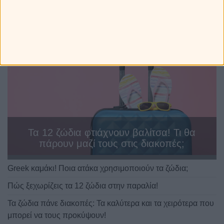
Τα 12 ζώδια φτιάχνουν βαλίτσα! Τι θα
πάρουν μαζί τους στις διακοπές;
Greek καμάκι! Ποια ατάκα χρησιμοποιούν τα ζώδια;
Πώς ξεχωρίζεις τα 12 ζώδια στην παραλία!
Τα ζώδια πάνε διακοπές: Τα καλύτερα και τα χειρότερα που
μπορεί να τους προκύψουν!