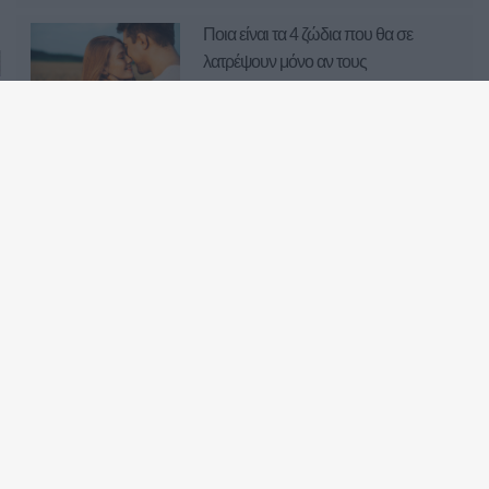
Ποια είναι τα 4 ζώδια που θα σε
λατρέψουν μόνο αν τους
αποδείξεις ότι θα είσαι «εκεί» κάθε
μέρα;
Γράφουν, σβήνουν: 4 ζώδια που
τις πιο ισχυρές «μηνυματάρες»
στα πρόχειρα του κινητού τους!
Email επικοινωνίας:
info@myastro.gr
GTEL Communications IKE. Αγίας Τριάδος 1, Αγία Παρασκευή 15343, Γραμμή
υποστήριξης 2111883428
Κλήση 14788, σταθερό 1,19€/λεπτό (*), κινητό 1,20€/λεπτό με ελάχιστη χρέωση το πρώτο