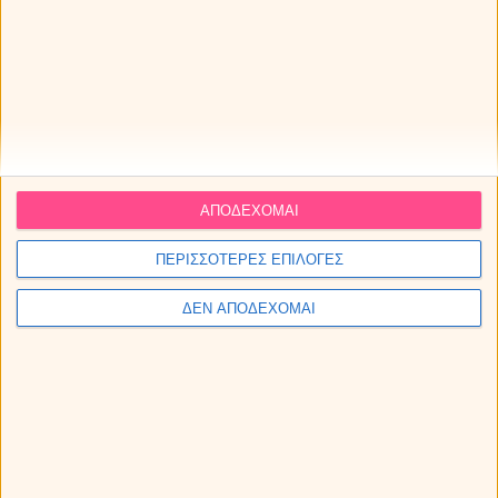
επηρεάσει το ζώδιό σου;
Οι αστρολογικές προβλέψεις για την εβδομάδα 10 ως
16/8/2026, από την Μαρία.
Οι προβλέψεις για τα αισθηματικά σου την εβδομάδα 10 ως
16/8/2026.
ΑΠΟΔΕΧΟΜΑΙ
ΠΕΡΙΣΣΟΤΕΡΕΣ ΕΠΙΛΟΓΕΣ
ΔΕΝ ΑΠΟΔΕΧΟΜΑΙ