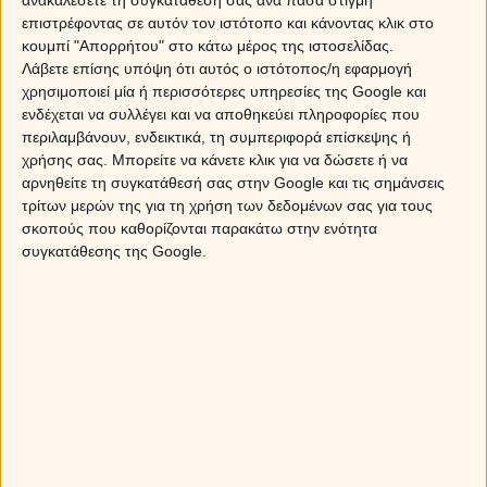
επιστρέφοντας σε αυτόν τον ιστότοπο και κάνοντας κλικ στο
κουμπί "Απορρήτου" στο κάτω μέρος της ιστοσελίδας.
Λάβετε επίσης υπόψη ότι αυτός ο ιστότοπος/η εφαρμογή
χρησιμοποιεί μία ή περισσότερες υπηρεσίες της Google και
ενδέχεται να συλλέγει και να αποθηκεύει πληροφορίες που
περιλαμβάνουν, ενδεικτικά, τη συμπεριφορά επίσκεψης ή
χρήσης σας. Μπορείτε να κάνετε κλικ για να δώσετε ή να
αρνηθείτε τη συγκατάθεσή σας στην Google και τις σημάνσεις
τρίτων μερών της για τη χρήση των δεδομένων σας για τους
σκοπούς που καθορίζονται παρακάτω στην ενότητα
συγκατάθεσης της Google.
Η Αξιοθέα, με ένα έμφυτο και πραγματικά σοκαριστικό
χάρισμα στην ταρώ, την τσιγγάνικη αλλά και σε πολλές
άλλες σπάνιες τράπουλες, διαθέτει τη δύναμη να
διεισδύει στα βάθη της ψυχής και να αποκαλύπτει