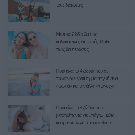
τους διακοπές!
Με ποιο ζώδιο θα πας
καλοκαιρινές διακοπές; Μάθε
πώς θα περάσεις!
Ποια είναι τα 4 ζώδια που σε
τρελαίνουν γιατί τη μια στιγμή είναι
«φωτιά» και την άλλη «πάγος»;
Ποια είναι τα 4 ζώδια που
μετατρέπονται σε «πάγο» μόλις
κουραστούν να προσπαθούν;