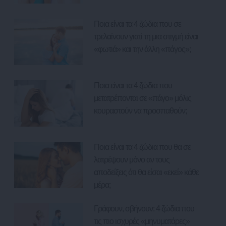
Ποια είναι τα 4 ζώδια που σε
τρελαίνουν γιατί τη μια στιγμή είναι
«φωτιά» και την άλλη «πάγος»;
Ποια είναι τα 4 ζώδια που
μετατρέπονται σε «πάγο» μόλις
κουραστούν να προσπαθούν;
Ποια είναι τα 4 ζώδια που θα σε
λατρέψουν μόνο αν τους
αποδείξεις ότι θα είσαι «εκεί» κάθε
μέρα;
Γράφουν, σβήνουν: 4 ζώδια που
τις πιο ισχυρές «μηνυματάρες»