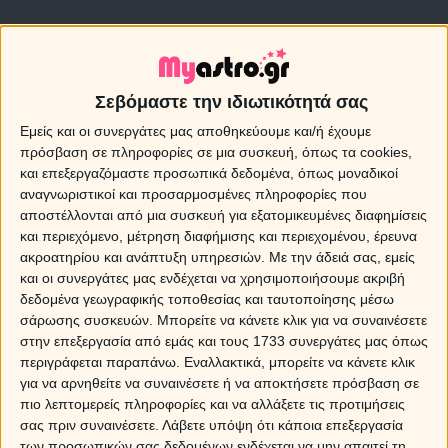
Σεβόμαστε την ιδιωτικότητά σας
Εμείς και οι συνεργάτες μας αποθηκεύουμε και/ή έχουμε
πρόσβαση σε πληροφορίες σε μια συσκευή, όπως τα cookies,
και επεξεργαζόμαστε προσωπικά δεδομένα, όπως μοναδικοί
αναγνωριστικοί και προσαρμοσμένες πληροφορίες που
αποστέλλονται από μια συσκευή για εξατομικευμένες διαφημίσεις
και περιεχόμενο, μέτρηση διαφήμισης και περιεχομένου, έρευνα
ακροατηρίου και ανάπτυξη υπηρεσιών.
Με την άδειά σας, εμείς
και οι συνεργάτες μας ενδέχεται να χρησιμοποιήσουμε ακριβή
δεδομένα γεωγραφικής τοποθεσίας και ταυτοποίησης μέσω
σάρωσης συσκευών. Μπορείτε να κάνετε κλικ για να συναινέσετε
Pick a card, από την Αξιοθέα: Είμαστε σε
στην επεξεργασία από εμάς και τους 1733 συνεργάτες μας όπως
απόσταση. Τι νιώθει για εμένα;
περιγράφεται παραπάνω. Εναλλακτικά, μπορείτε να κάνετε κλικ
για να αρνηθείτε να συναινέσετε ή να αποκτήσετε πρόσβαση σε
πιο λεπτομερείς πληροφορίες και να αλλάξετε τις προτιμήσεις
Η Αξιοθέα με ένα έμφυτο και πραγματικά σοκαριστικό
σας πριν συναινέσετε.
Λάβετε υπόψη ότι κάποια επεξεργασία
χάρισμα στην ταρώ, τσιγγάνικη, αλλά και πολλές άλλες
των προσωπικών σας δεδομένων ενδέχεται να μην απαιτεί τη