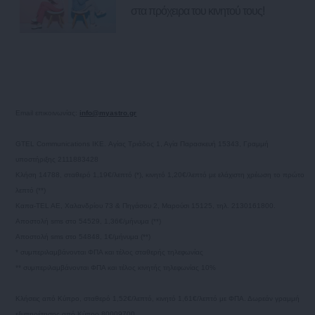
στα πρόχειρα του κινητού τους!
Email επικοινωνίας:
info@myastro.gr
GTEL Communications IKE. Αγίας Τριάδος 1, Αγία Παρασκευή 15343, Γραμμή
υποστήριξης 2111883428
Κλήση 14788, σταθερό 1,19€/λεπτό (*), κινητό 1,20€/λεπτό με ελάχιστη χρέωση το πρώτο
λεπτό (**)
Καπα-TEL AE, Χαλανδρίου 73 & Πηγάσου 2, Μαρούσι 15125, τηλ. 2130161800.
Αποστολή sms στο 54529, 1,36€/μήνυμα (**)
Αποστολή sms στο 54848, 1€/μήνυμα (**)
* συμπεριλαμβάνονται ΦΠΑ και τέλος σταθερής τηλεφωνίας
** συμπεριλαμβάνονται ΦΠΑ και τέλος κινητής τηλεφωνίας 10%
Κλήσεις από Κύπρο, σταθερό 1,52€/λεπτό, κινητό 1,61€/λεπτό με ΦΠΑ. Δωρεάν γραμμή
εξυπηρέτησης από Κύπρο 80009700