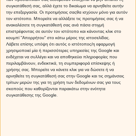
σπάνιες τράπουλες είναι εδώ μαζί μας, για να μας
συγκατάθεσή σας, αλλά έχετε το δικαίωμα να αρνηθείτε αυτήν
αποκαλύψει τι θα συμβεί στα αισθηματικά σου.
την επεξεργασία. Οι προτιμήσεις σαςθα ισχύουν μόνο για αυτόν
Επικεντρώσου στο θέμα που αναλύουμε. Σκέψου την
τον ιστότοπο. Μπορείτε να αλλάξετε τις προτιμήσεις σας ή να
αισθηματική σου ζωή διάλεξε το πακέτο που επιθυμείς
ανακαλέσετε τη συγκατάθεσή σας ανά πάσα στιγμή
και πάρε τις απαντήσεις που ζητάς.
επιστρέφοντας σε αυτόν τον ιστότοπο και κάνοντας κλικ στο
κουμπί "Απορρήτου" στο κάτω μέρος της ιστοσελίδας.
Λάβετε επίσης υπόψη ότι αυτός ο ιστότοπος/η εφαρμογή
χρησιμοποιεί μία ή περισσότερες υπηρεσίες της Google και
ενδέχεται να συλλέγει και να αποθηκεύει πληροφορίες που
περιλαμβάνουν, ενδεικτικά, τη συμπεριφορά επίσκεψης ή
χρήσης σας. Μπορείτε να κάνετε κλικ για να δώσετε ή να
αρνηθείτε τη συγκατάθεσή σας στην Google και τις σημάνσεις
τρίτων μερών της για τη χρήση των δεδομένων σας για τους
σκοπούς που καθορίζονται παρακάτω στην ενότητα
συγκατάθεσης της Google.