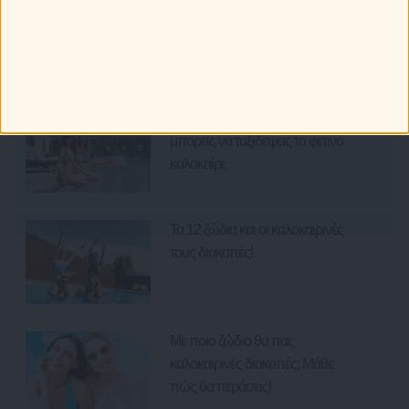
Ετοιμάζω ταξίδι... Οι προορισμοί
για τα 12 ζώδια.
Ζώδια και Ταξίδια: Με ποια ζώδια
μπορείς να ταξιδέψεις το φετινό
καλοκαίρι;
Τα 12 ζώδια και οι καλοκαιρινές
τους διακοπές!
Με ποιο ζώδιο θα πας
καλοκαιρινές διακοπές; Μάθε
πώς θα περάσεις!