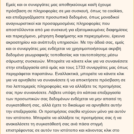
Αυτός είναι και ο λόγος που τις κάνει τόσο
Εμείς και οι συνεργάτες μας αποθηκεύουμε και/ή έχουμε
συναρπαστικές. Μερικές φορές μπορεί κάτι να
πρόσβαση σε πληροφορίες σε μια συσκευή, όπως τα cookies,
τελειώνει παράλληλα, αλλά η έμφαση δίνεται
και επεξεργαζόμαστε προσωπικά δεδομένα, όπως μοναδικοί
περισσότερο στο νέο ξεκίνημα. Ανεξάρτητα αν οι
αναγνωριστικοί και προσαρμοσμένες πληροφορίες που
αλλαγές συμβαίνουν σταδιακά ή ξαφνικά, η στιγμή
αποστέλλονται από μια συσκευή για εξατομικευμένες διαφημίσεις
υλοποίησής τους ή οι ειδήσεις που τις αφορούν έρχονται
και περιεχόμενο, μέτρηση διαφήμισης και περιεχομένου, έρευνα
ως έκπληξη. Αν μια ηλιακή έκλειψη πέφτει πάνω ή σε
ακροατηρίου και ανάπτυξη υπηρεσιών.
Με την άδειά σας, εμείς
απόσταση λίγων ημερών από τα γενέθλιά μας, θα
και οι συνεργάτες μας ενδέχεται να χρησιμοποιήσουμε ακριβή
νιώσουμε τα αποτελέσματά της κατά τη διάρκεια του
δεδομένα γεωγραφικής τοποθεσίας και ταυτοποίησης μέσω
έτους, και πάντως σίγουρα πριν από τα επόμενα
σάρωσης συσκευών. Μπορείτε να κάνετε κλικ για να συναινέσετε
γενέθλια θα έχει ολοκληρωθεί ό,τι ήταν να γίνει.
στην επεξεργασία από εμάς και τους 1733 συνεργάτες μας όπως
περιγράφεται παραπάνω. Εναλλακτικά, μπορείτε να κάνετε κλικ
Παρότι οι περισσότερες ηλιακές εκλείψεις είναι θετικές,
για να αρνηθείτε να συναινέσετε ή να αποκτήσετε πρόσβαση σε
αν σχηματίζουν σκληρές όψεις προς άλλους πλανήτες,
πιο λεπτομερείς πληροφορίες και να αλλάξετε τις προτιμήσεις
το αποτέλεσμα μπορεί να είναι ενοχλητικό και δύσκολο.
σας πριν συναινέσετε.
Λάβετε υπόψη ότι κάποια επεξεργασία
Αυτό συμβαίνει σπανιότερα, αλλά συμβαίνει. Όπως
των προσωπικών σας δεδομένων ενδέχεται να μην απαιτεί τη
βλέπετε, οι εκλείψεις δεν είναι σαν τις άλλες όψεις,
συγκατάθεσή σας, αλλά έχετε το δικαίωμα να αρνηθείτε αυτήν
καθώς μπορούν να εκφραστούν ποικιλοτρόπως. Μας
την επεξεργασία. Οι προτιμήσεις σαςθα ισχύουν μόνο για αυτόν
βοηθούν να ωριμάσουμε και να αναπτυχθούμε, και
τον ιστότοπο. Μπορείτε να αλλάξετε τις προτιμήσεις σας ή να
τελικά… είναι στο πλευρό μας.
ανακαλέσετε τη συγκατάθεσή σας ανά πάσα στιγμή
επιστρέφοντας σε αυτόν τον ιστότοπο και κάνοντας κλικ στο