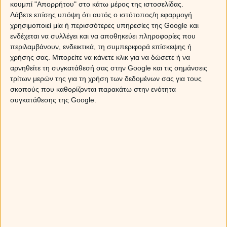
Οι εκλείψεις έρχονται κατά ζεύγη, πάντα ως μια νέα
κουμπί "Απορρήτου" στο κάτω μέρος της ιστοσελίδας.
Σελήνη και μια Πανσέληνος, σε διάστημα δύο
Λάβετε επίσης υπόψη ότι αυτός ο ιστότοπος/η εφαρμογή
εβδομάδων και εμφανίζονται κάθε 5,5 μήνες σε μία
χρησιμοποιεί μία ή περισσότερες υπηρεσίες της Google και
οικογένεια ζωδίων, για παράδειγμα, Καρκίνος-
ενδέχεται να συλλέγει και να αποθηκεύει πληροφορίες που
Αιγόκερως ή Λέων – Υδροχόος. Κάθε οικογένεια ζωδίων
περιλαμβάνουν, ενδεικτικά, τη συμπεριφορά επίσκεψης ή
χρήσης σας. Μπορείτε να κάνετε κλικ για να δώσετε ή να
διαρκεί περίπου 18 ή 24 μήνες πριν τη μετάβαση στην
αρνηθείτε τη συγκατάθεσή σας στην Google και τις σημάνσεις
επόμενη οικογένεια, κινούμενη ας πούμε, από Καρκίνο-
τρίτων μερών της για τη χρήση των δεδομένων σας για τους
Αιγόκερω σε Διδύμους-Τοξότη.
σκοπούς που καθορίζονται παρακάτω στην ενότητα
Τα γεγονότα που ακολουθούν μια έκλειψη, έχουν
συγκατάθεσης της Google.
μεγαλύτερο βάρος από ό,τι τα γεγονότα που
προέρχονται από μια απλή Νέα Σελήνη ή μια απλή
Πανσέληνο, και συχνά φέρουν το χαρακτήρα του
«μοιραίου».
Το νόημα των εκλείψεων στη ζωή μας
1.
Οι εκλείψεις μας ταρακουνούν, ώστε να μπορέσουμε
να προχωρήσουμε από το ένα επίπεδο ωριμότητας στο
άλλο, πολύ γρήγορα. Παρέχουν ό,τι μας χρειάζεται για
να κινηθούμε: έναν ανταγωνιστή, έναν αντίπαλο, έναν