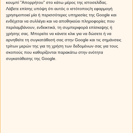
κουμπί "Απορρήτου" στο κάτω μέρος της ιστοσελίδας.
για φλερτ και ερωτικό παιχνίδι. Θα υπάρξουν νέες
Λάβετε επίσης υπόψη ότι αυτός ο ιστότοπος/η εφαρμογή
γνωριμίες, αλλά θα προκύψουν και ευχάριστες εξελίξεις
χρησιμοποιεί μία ή περισσότερες υπηρεσίες της Google και
στις σχέσεις, που θα βοηθήσουν αρκετούς ανθρώπους
ενδέχεται να συλλέγει και να αποθηκεύει πληροφορίες που
να αποχαιρετήσουν μία δυσάρεστη κατάσταση του
περιλαμβάνουν, ενδεικτικά, τη συμπεριφορά επίσκεψης ή
χτες. Όσοι από εσάς επιθυμείτε μία επανασύνδεση,
χρήσης σας. Μπορείτε να κάνετε κλικ για να δώσετε ή να
σίγουρα αυτός ο μήνας ευνοεί την επιστροφή πρώην
αρνηθείτε τη συγκατάθεσή σας στην Google και τις σημάνσεις
συντρόφων.
τρίτων μερών της για τη χρήση των δεδομένων σας για τους
σκοπούς που καθορίζονται παρακάτω στην ενότητα
Επαγγελματικά και οικονομικά, γίνονται
συγκατάθεσης της Google.
κινήσεις… ματ!
Σημαντικές θα είναι οι κινήσεις, οι αποφάσεις και οι
συμφωνίες που θα προκύψουν αυτό το μήνα στον
τομέα της εργασίας και των οικονομικών! Νέες
επαγγελματικές συμφωνίες, συναντήσεις, ταξίδια,
επαφές με εξωτερικό και καινούργια πλάνα, θα δώσουν
μία νέα διάσταση στις επαγγελματικές προοπτικές!
Οικονομικά, υπάρχει κινητικότητα και ο μήνας χαρίζει
εύνοια σε όσους ασχολούνται με διαφήμιση, δημόσιες
σχέσεις και διαδίκτυο!