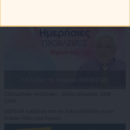
Τα ζώδια την Κυριακή 09/08/2026
Εβδομαδιαίες προβλέψεις - Ζώδια εβδομάδας 10/08 -
17/08
ΔΩΡΕΑΝ πρόβλεψη από τον Χρίστο Ντούβλη για την
έκλειψη Ηλίου στον Λέοντα!