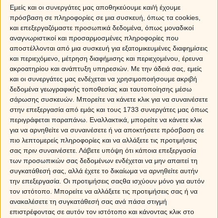
Εμείς και οι συνεργάτες μας αποθηκεύουμε και/ή έχουμε
πρόσβαση σε πληροφορίες σε μια συσκευή, όπως τα cookies,
και επεξεργαζόμαστε προσωπικά δεδομένα, όπως μοναδικοί
αναγνωριστικοί και προσαρμοσμένες πληροφορίες που
Ο Μάρτιος είναι ο τρίτος μήνας του έτους και φέτος
αποστέλλονται από μια συσκευή για εξατομικευμένες διαφημίσεις
το 8 είναι ο αριθμός
που αντιπροσωπεύει τις γενικές
και περιεχόμενο, μέτρηση διαφήμισης και περιεχομένου, έρευνα
τάσεις του μήνα. Ο αριθμός αυτός προκύπτει από το
ακροατηρίου και ανάπτυξη υπηρεσιών.
Με την άδειά σας, εμείς
άθροισμα του 3ου μήνα (Μάρτιος) και του έτους
2026
και οι συνεργάτες μας ενδέχεται να χρησιμοποιήσουμε ακριβή
που διανύουμε αντιπροσωπεύει την ολοκλήρωση, την
δεδομένα γεωγραφικής τοποθεσίας και ταυτοποίησης μέσω
δημιουργία, την επικοινωνία, την εκφραστικότητα και
σάρωσης συσκευών. Μπορείτε να κάνετε κλικ για να συναινέσετε
την ευκαιρία… Αυτό το μήνα λοιπόν, όποια και να είναι
στην επεξεργασία από εμάς και τους 1733 συνεργάτες μας όπως
τα εμπόδια, όσες και να είναι οι δυσκολίες, υπάρχουν
περιγράφεται παραπάνω. Εναλλακτικά, μπορείτε να κάνετε κλικ
μπροστά μας ανοιχτοί δρόμοι, που μας βοηθούν να
για να αρνηθείτε να συναινέσετε ή να αποκτήσετε πρόσβαση σε
ξεπεράσουμε κάθε κακό!
πιο λεπτομερείς πληροφορίες και να αλλάξετε τις προτιμήσεις
σας πριν συναινέσετε.
Λάβετε υπόψη ότι κάποια επεξεργασία
των προσωπικών σας δεδομένων ενδέχεται να μην απαιτεί τη
Ο έρωτας το Μάρτιο αναβιώνει και αναζωογονεί!
συγκατάθεσή σας, αλλά έχετε το δικαίωμα να αρνηθείτε αυτήν
την επεξεργασία. Οι προτιμήσεις σαςθα ισχύουν μόνο για αυτόν
Ο πρώτος ανοιξιάτικος μήνας, δίνει χαρά, ανακούφιση,
τον ιστότοπο. Μπορείτε να αλλάξετε τις προτιμήσεις σας ή να
γέλιο, χαρά αλλά και νέες γνωριμίες! Ο αριθμός που
ανακαλέσετε τη συγκατάθεσή σας ανά πάσα στιγμή
αντιπροσωπεύει το γενικό ερωτικό κλίμα του μήνα,
επιστρέφοντας σε αυτόν τον ιστότοπο και κάνοντας κλικ στο
δηλώνει ότι τον Μάρτιο θα υπάρχει η διάχυτη η διάθεση