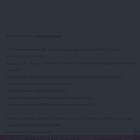
Email επικοινωνίας:
info@myastro.gr
GTEL Communications IKE. Αγίας Τριάδος 1, Αγία Παρασκευή 15343, Γραμμή
υποστήριξης 2111883428
Κλήση 14788, σταθερό 1,19€/λεπτό (*), κινητό 1,20€/λεπτό με ελάχιστη χρέωση το πρώτο
λεπτό (**)
Καπα-TEL AE, Χαλανδρίου 73 & Πηγάσου 2, Μαρούσι 15125, τηλ. 2130161800.
Αποστολή sms στο 54529, 1,36€/μήνυμα (**)
Αποστολή sms στο 54848, 1€/μήνυμα (**)
* συμπεριλαμβάνονται ΦΠΑ και τέλος σταθερής τηλεφωνίας
** συμπεριλαμβάνονται ΦΠΑ και τέλος κινητής τηλεφωνίας 10%
Κλήσεις από Κύπρο, σταθερό 1,52€/λεπτό, κινητό 1,61€/λεπτό με ΦΠΑ. Δωρεάν γραμμή
εξυπηρέτησης από Κύπρο 80009700
Photo credits: Shutterstock.com