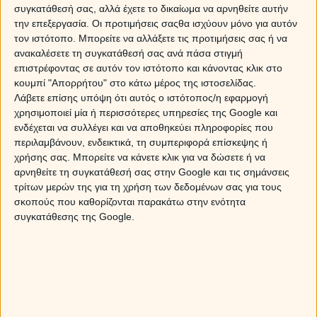
άλλωστε το φανερώνει και ο λεξάριθμος του ονόματός
συγκατάθεσή σας, αλλά έχετε το δικαίωμα να αρνηθείτε αυτήν
σου που είναι το 4. Βάση λοιπόν της αριθμολογίας,
την επεξεργασία. Οι προτιμήσεις σαςθα ισχύουν μόνο για αυτόν
είσαι ένας πρακτικός άνθρωπος που ακολουθείς τα
τον ιστότοπο. Μπορείτε να αλλάξετε τις προτιμήσεις σας ή να
μονοπάτια της λογικής σου και τηρείς πάντα τους
ανακαλέσετε τη συγκατάθεσή σας ανά πάσα στιγμή
κανόνες και τα πρέπει. Είσαι συνεπής και πιστός σε ότι
επιστρέφοντας σε αυτόν τον ιστότοπο και κάνοντας κλικ στο
λες και πράττεις. Θέλεις πάντα να κάνεις το σωστό και
κουμπί "Απορρήτου" στο κάτω μέρος της ιστοσελίδας.
Λάβετε επίσης υπόψη ότι αυτός ο ιστότοπος/η εφαρμογή
βαδίζεις πάντα με ηθική και αξιοπρέπεια. Για σένα είναι
χρησιμοποιεί μία ή περισσότερες υπηρεσίες της Google και
πολύ σημαντική η οικογένεια την οποία τιμάς και
ενδέχεται να συλλέγει και να αποθηκεύει πληροφορίες που
σέβεσαι. Όνειρό σου είναι κάποια στιγμή να
περιλαμβάνουν, ενδεικτικά, τη συμπεριφορά επίσκεψης ή
αποκτήσεις και εσύ την δική σου οικογένεια και να
χρήσης σας. Μπορείτε να κάνετε κλικ για να δώσετε ή να
κάνεις παιδιά. Οι άνθρωποι γύρω σου μπορεί να σε
αρνηθείτε τη συγκατάθεσή σας στην Google και τις σημάνσεις
θεωρούν παλαιών αρχών και αρκετά συντηρητικό στις
τρίτων μερών της για τη χρήση των δεδομένων σας για τους
απόψεις σου.
σκοπούς που καθορίζονται παρακάτω στην ενότητα
συγκατάθεσης της Google.
Ξανθίππη
Ξανθίππη, το όνομά σου προέρχεται από την σύζυγο
του Σωκράτη, που ήταν 40 έτη νεότερή του και του
έκανε τη ζωή δύσκολη με τον δύστροπο χαρακτήρα της.
Στην αριθμολογία, το όνομά σου έχει λεξάριθμο το 8,
για αυτό και προκύπτει ότι είσαι μία δυναμική γυναίκα