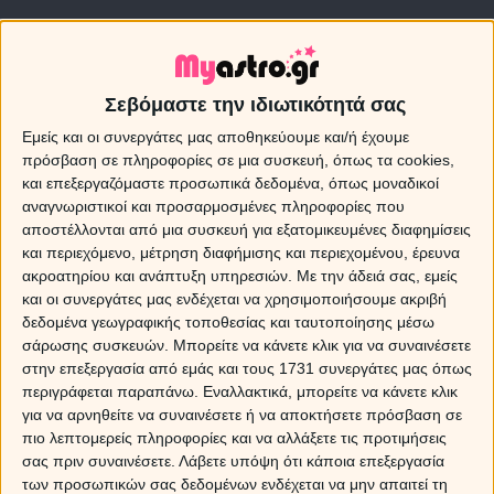
Σεβόμαστε την ιδιωτικότητά σας
Εμείς και οι συνεργάτες μας αποθηκεύουμε και/ή έχουμε
πρόσβαση σε πληροφορίες σε μια συσκευή, όπως τα cookies,
και επεξεργαζόμαστε προσωπικά δεδομένα, όπως μοναδικοί
αναγνωριστικοί και προσαρμοσμένες πληροφορίες που
αποστέλλονται από μια συσκευή για εξατομικευμένες διαφημίσεις
και περιεχόμενο, μέτρηση διαφήμισης και περιεχομένου, έρευνα
ακροατηρίου και ανάπτυξη υπηρεσιών.
Με την άδειά σας, εμείς
και οι συνεργάτες μας ενδέχεται να χρησιμοποιήσουμε ακριβή
δεδομένα γεωγραφικής τοποθεσίας και ταυτοποίησης μέσω
σάρωσης συσκευών. Μπορείτε να κάνετε κλικ για να συναινέσετε
στην επεξεργασία από εμάς και τους 1731 συνεργάτες μας όπως
Ξενοφώντας/ Φώντας
περιγράφεται παραπάνω. Εναλλακτικά, μπορείτε να κάνετε κλικ
Έχεις το όνομα του ιστορικού φιλόσοφου Ξενοφώντα,
για να αρνηθείτε να συναινέσετε ή να αποκτήσετε πρόσβαση σε
που ήταν στρατιώτης, μισθοφόρος αλλά και μαθητής
πιο λεπτομερείς πληροφορίες και να αλλάξετε τις προτιμήσεις
του Σωκράτη. Είσαι ένας άνδρας υπεύθυνος,
σας πριν συναινέσετε.
Λάβετε υπόψη ότι κάποια επεξεργασία
συγκροτημένος, σοβαρός αλλά και λιγομίλητος, αυτό
των προσωπικών σας δεδομένων ενδέχεται να μην απαιτεί τη