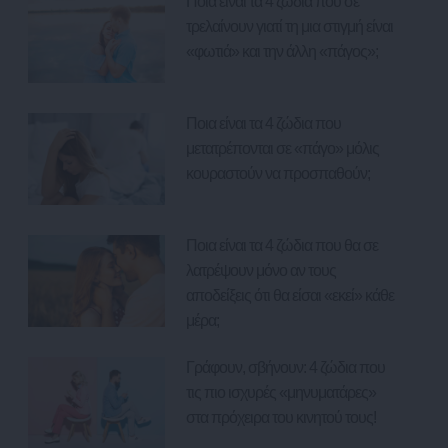
Ποια είναι τα 4 ζώδια που σε
τρελαίνουν γιατί τη μια στιγμή είναι
«φωτιά» και την άλλη «πάγος»;
Ποια είναι τα 4 ζώδια που
μετατρέπονται σε «πάγο» μόλις
κουραστούν να προσπαθούν;
Ποια είναι τα 4 ζώδια που θα σε
λατρέψουν μόνο αν τους
αποδείξεις ότι θα είσαι «εκεί» κάθε
μέρα;
Γράφουν, σβήνουν: 4 ζώδια που
τις πιο ισχυρές «μηνυματάρες»
στα πρόχειρα του κινητού τους!