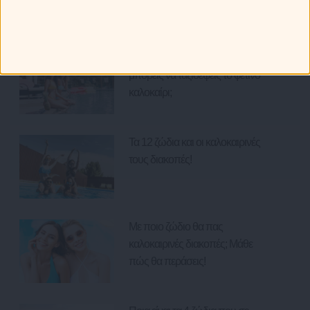
Ζώδια και Ταξίδια: Με ποια ζώδια
μπορείς να ταξιδέψεις το φετινό
καλοκαίρι;
Τα 12 ζώδια και οι καλοκαιρινές
τους διακοπές!
Με ποιο ζώδιο θα πας
καλοκαιρινές διακοπές; Μάθε
πώς θα περάσεις!