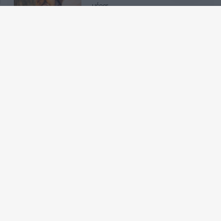
μέρα;
Γράφουν, σβήνουν: 4 ζώδια που
τις πιο ισχυρές «μηνυματάρες»
στα πρόχειρα του κινητού τους!
Email επικοινωνίας:
info@myastro.gr
GTEL Communications IKE. Αγίας Τριάδος 1, Αγία Παρασκευή 15343, Γραμμή
υποστήριξης 2111883428
Κλήση 14788, σταθερό 1,19€/λεπτό (*), κινητό 1,20€/λεπτό με ελάχιστη χρέωση το πρώτο
λεπτό (**)
Καπα-TEL AE, Χαλανδρίου 73 & Πηγάσου 2, Μαρούσι 15125, τηλ. 2130161800.
Αποστολή sms στο 54529, 1,36€/μήνυμα (**)