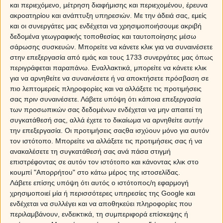
και περιεχόμενο, μέτρηση διαφήμισης και περιεχομένου, έρευνα
ακροατηρίου και ανάπτυξη υπηρεσιών.
Με την άδειά σας, εμείς
και οι συνεργάτες μας ενδέχεται να χρησιμοποιήσουμε ακριβή
δεδομένα γεωγραφικής τοποθεσίας και ταυτοποίησης μέσω
σάρωσης συσκευών. Μπορείτε να κάνετε κλικ για να συναινέσετε
στην επεξεργασία από εμάς και τους 1733 συνεργάτες μας όπως
περιγράφεται παραπάνω. Εναλλακτικά, μπορείτε να κάνετε κλικ
για να αρνηθείτε να συναινέσετε ή να αποκτήσετε πρόσβαση σε
πιο λεπτομερείς πληροφορίες και να αλλάξετε τις προτιμήσεις
A
Β
Γ
Δ
Ε
Ζ
Η
Θ
σας πριν συναινέσετε.
Λάβετε υπόψη ότι κάποια επεξεργασία
των προσωπικών σας δεδομένων ενδέχεται να μην απαιτεί τη
Ι
Κ
Λ
Μ
Ν
Ξ
Ο
Π
συγκατάθεσή σας, αλλά έχετε το δικαίωμα να αρνηθείτε αυτήν
την επεξεργασία. Οι προτιμήσεις σαςθα ισχύουν μόνο για αυτόν
τον ιστότοπο. Μπορείτε να αλλάξετε τις προτιμήσεις σας ή να
Ρ
Σ
Τ
Υ
Φ
Χ
Ψ
Ω
ανακαλέσετε τη συγκατάθεσή σας ανά πάσα στιγμή
επιστρέφοντας σε αυτόν τον ιστότοπο και κάνοντας κλικ στο
κουμπί "Απορρήτου" στο κάτω μέρος της ιστοσελίδας.
Λάβετε επίσης υπόψη ότι αυτός ο ιστότοπος/η εφαρμογή
χρησιμοποιεί μία ή περισσότερες υπηρεσίες της Google και
ενδέχεται να συλλέγει και να αποθηκεύει πληροφορίες που
περιλαμβάνουν, ενδεικτικά, τη συμπεριφορά επίσκεψης ή