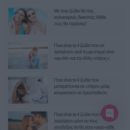
Με ποιο ζώδιο θα πας
καλοκαιρινές διακοπές; Μάθε
πώς θα περάσεις!
Ποια είναι τα 4 ζώδια που σε
τρελαίνουν γιατί τη μια στιγμή είναι
«φωτιά» και την άλλη «πάγος»;
Ποια είναι τα 4 ζώδια που
μετατρέπονται σε «πάγο» μόλις
κουραστούν να προσπαθούν;
Ποια είναι τα 4 ζώδια που θα σε
λατρέψουν μόνο αν τους
αποδείξεις ότι θα είσαι «εκεί» κάθε