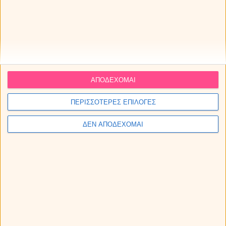
Μηνιαίες αισθηματικές προβλέψεις Αυγούστου 2026, από
την Κατερίνα (Video).
Αισθηματικές αστρολογικές προβλέψεις Αυγούστου 2026.
ΑΠΟΔΕΧΟΜΑΙ
ΠΕΡΙΣΣΟΤΕΡΕΣ ΕΠΙΛΟΓΕΣ
ΔΕΝ ΑΠΟΔΕΧΟΜΑΙ