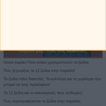
Τα 12 ζώδια φτιάχνουν βαλίτσα! Τι θα
πάρουν μαζί τους στις διακοπές;
Greek καμάκι! Ποια ατάκα χρησιμοποιούν τα ζώδια;
Πώς ξεχωρίζεις τα 12 ζώδια στην παραλία!
Τα ζώδια πάνε διακοπές: Τα καλύτερα και τα χειρότερα που
μπορεί να τους προκύψουν!
Τα 12 ζώδια και οι καλοκαιρινές τους επιθυμίες!
Πως συμπεριφέρονται τα ζώδια στην παραλία;