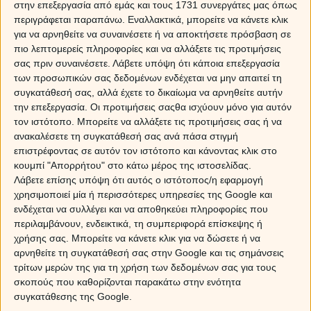
στην επεξεργασία από εμάς και τους 1731 συνεργάτες μας όπως
περιγράφεται παραπάνω. Εναλλακτικά, μπορείτε να κάνετε κλικ
για να αρνηθείτε να συναινέσετε ή να αποκτήσετε πρόσβαση σε
πιο λεπτομερείς πληροφορίες και να αλλάξετε τις προτιμήσεις
σας πριν συναινέσετε.
Λάβετε υπόψη ότι κάποια επεξεργασία
των προσωπικών σας δεδομένων ενδέχεται να μην απαιτεί τη
συγκατάθεσή σας, αλλά έχετε το δικαίωμα να αρνηθείτε αυτήν
την επεξεργασία. Οι προτιμήσεις σαςθα ισχύουν μόνο για αυτόν
τον ιστότοπο. Μπορείτε να αλλάξετε τις προτιμήσεις σας ή να
ανακαλέσετε τη συγκατάθεσή σας ανά πάσα στιγμή
επιστρέφοντας σε αυτόν τον ιστότοπο και κάνοντας κλικ στο
κουμπί "Απορρήτου" στο κάτω μέρος της ιστοσελίδας.
Αισθηματικές Προβλέψεις.
Λάβετε επίσης υπόψη ότι αυτός ο ιστότοπος/η εφαρμογή
χρησιμοποιεί μία ή περισσότερες υπηρεσίες της Google και
Η προσωπική σας ζωή αποκτά ένταση και εξελίσσεται
ενδέχεται να συλλέγει και να αποθηκεύει πληροφορίες που
με γρήγορους ρυθμούς. Αν διατηρείτε μια σχέση, θα
περιλαμβάνουν, ενδεικτικά, τη συμπεριφορά επίσκεψης ή
αισθανθείτε την ανάγκη να ξεκαθαρίσετε καταστάσεις
χρήσης σας. Μπορείτε να κάνετε κλικ για να δώσετε ή να
που μέχρι τώρα μένουν σε εκκρεμότητα. Η Έκλειψη
αρνηθείτε τη συγκατάθεσή σας στην Google και τις σημάνσεις
Ηλίου σας δίνει την ευκαιρία να ανανεώσετε ουσιαστικά
τρίτων μερών της για τη χρήση των δεδομένων σας για τους
τη σχέση σας, αρκεί να υπάρξει αμοιβαία διάθεση για
σκοπούς που καθορίζονται παρακάτω στην ενότητα
αλλαγές. Αν είστε αδέσμευτοι, οι πιθανότητες μιας νέας
συγκατάθεσης της Google.
γνωριμίας αυξάνονται αισθητά και δεν αποκλείεται να