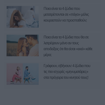
Ποια είναι τα 4 ζώδια που
μετατρέπονται σε «πάγο» μόλις
κουραστούν να προσπαθούν;
Ποια είναι τα 4 ζώδια που θα σε
λατρέψουν μόνο αν τους
αποδείξεις ότι θα είσαι «εκεί» κάθε
μέρα;
Γράφουν, σβήνουν: 4 ζώδια που
τις πιο ισχυρές «μηνυματάρες»
στα πρόχειρα του κινητού τους!