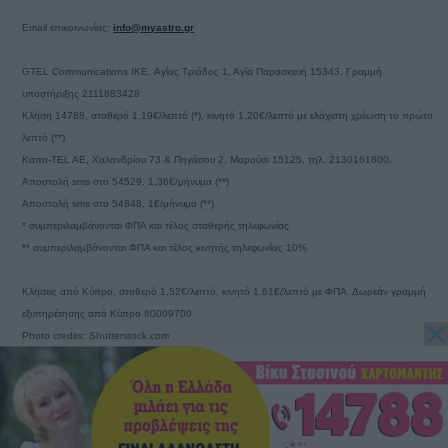
Email επικοινωνίας:
info@myastro.gr
GTEL Communications IKE. Αγίας Τριάδος 1, Αγία Παρασκευή 15343, Γραμμή
υποστήριξης 2111883428
Κλήση 14788, σταθερό 1,19€/λεπτό (*), κινητό 1,20€/λεπτό με ελάχιστη χρέωση το πρώτο
λεπτό (**)
Καπα-TEL AE, Χαλανδρίου 73 & Πηγάσου 2, Μαρούσι 15125, τηλ. 2130161800.
Αποστολή sms στο 54529, 1,36€/μήνυμα (**)
Αποστολή sms στο 54848, 1€/μήνυμα (**)
* συμπεριλαμβάνονται ΦΠΑ και τέλος σταθερής τηλεφωνίας
** συμπεριλαμβάνονται ΦΠΑ και τέλος κινητής τηλεφωνίας 10%
Κλήσεις από Κύπρο, σταθερό 1,52€/λεπτό, κινητό 1,61€/λεπτό με ΦΠΑ. Δωρεάν γραμμή
εξυπηρέτησης από Κύπρο 80009700
Photo credits: Shutterstock.com