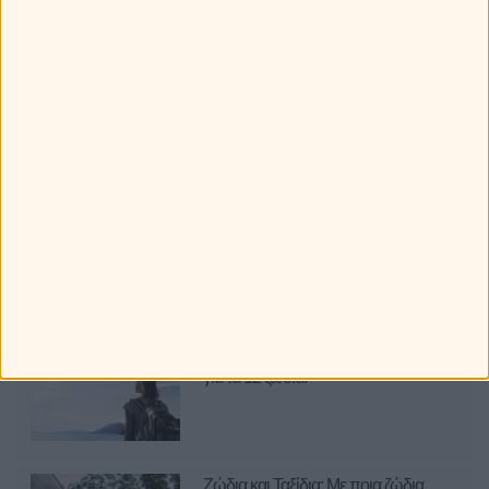
Greek καμάκι! Ποια ατάκα χρησιμοποιούν τα ζώδια;
Πώς ξεχωρίζεις τα 12 ζώδια στην παραλία!
Τα ζώδια πάνε διακοπές: Τα καλύτερα και τα χειρότερα που
μπορεί να τους προκύψουν!
Τα 12 ζώδια και οι καλοκαιρινές τους επιθυμίες!
Πως συμπεριφέρονται τα ζώδια στην παραλία;
Ότι Παίζει
Ετοιμάζω ταξίδι... Οι προορισμοί
για τα 12 ζώδια.
Ζώδια και Ταξίδια: Με ποια ζώδια