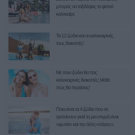
μπορείς να ταξιδέψεις το φετινό
καλοκαίρι;
Τα 12 ζώδια και οι καλοκαιρινές
τους διακοπές!
Με ποιο ζώδιο θα πας
καλοκαιρινές διακοπές; Μάθε
πώς θα περάσεις!
Ποια είναι τα 4 ζώδια που σε
τρελαίνουν γιατί τη μια στιγμή είναι
«φωτιά» και την άλλη «πάγος»;