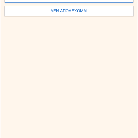
ΔΕΝ ΑΠΟΔΕΧΟΜΑΙ
Η Αφροδίτη σε τρίγωνο με τον Πλούτωνα: Πως θα
επηρεάσει το ζώδιό σου;
Ερμής στον Λέοντα από 9 ως 25 Αυγούστου 2026.
Προβλέψεις για τα ζώδια.
Ο Ήλιος σε τρίγωνο με τον Κρόνο: Πως θα επηρεάσει το
ζώδιό σου;