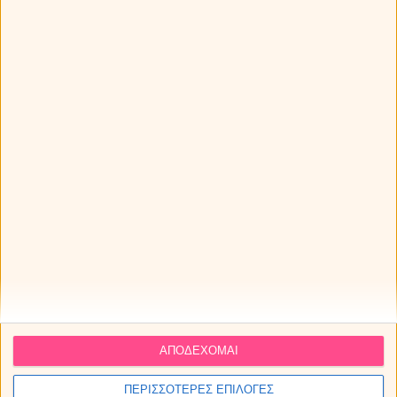
Τα ζώδια την Πέμπτη 06/08/2026
ΔΩΡΕΑΝ πρόβλεψη από τον Χρίστο Ντούβλη για την
έκλειψη Ηλίου στον Λέοντα!
Άρης στον Καρκίνο από τις 11 Αυγούστου ως 28
Σεπτεμβρίου 2026. Προβλέψεις για τα ζώδια.
ΑΠΟΔΕΧΟΜΑΙ
ΠΕΡΙΣΣΟΤΕΡΕΣ ΕΠΙΛΟΓΕΣ