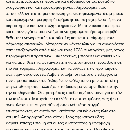
και επεξεργαζόμαστε προσωπικά δεδομένα, όπως μοναδικοί
αναγνωριστικοί και προσαρμοσμένες πληροφορίες που
αποστέλλονται από μια συσκευή για εξατομικευμένες διαφημίσεις
και περιεχόμενο, μέτρηση διαφήμισης και περιεχομένου, έρευνα
ακροατηρίου και ανάπτυξη υπηρεσιών.
Με την άδειά σας, εμείς
και οι συνεργάτες μας ενδέχεται να χρησιμοποιήσουμε ακριβή
δεδομένα γεωγραφικής τοποθεσίας και ταυτοποίησης μέσω
σάρωσης συσκευών. Μπορείτε να κάνετε κλικ για να συναινέσετε
στην επεξεργασία από εμάς και τους 1733 συνεργάτες μας όπως
περιγράφεται παραπάνω. Εναλλακτικά, μπορείτε να κάνετε κλικ
για να αρνηθείτε να συναινέσετε ή να αποκτήσετε πρόσβαση σε
πιο λεπτομερείς πληροφορίες και να αλλάξετε τις προτιμήσεις
σας πριν συναινέσετε.
Λάβετε υπόψη ότι κάποια επεξεργασία
των προσωπικών σας δεδομένων ενδέχεται να μην απαιτεί τη
συγκατάθεσή σας, αλλά έχετε το δικαίωμα να αρνηθείτε αυτήν
την επεξεργασία. Οι προτιμήσεις σαςθα ισχύουν μόνο για αυτόν
τον ιστότοπο. Μπορείτε να αλλάξετε τις προτιμήσεις σας ή να
ανακαλέσετε τη συγκατάθεσή σας ανά πάσα στιγμή
επιστρέφοντας σε αυτόν τον ιστότοπο και κάνοντας κλικ στο
Στο σύμπαν του ζωδιακού, η χημεία και το πάθος
κουμπί "Απορρήτου" στο κάτω μέρος της ιστοσελίδας.
συνδέονται άμεσα με τους κυβερνήτες πλανήτες, όπως
Λάβετε επίσης υπόψη ότι αυτός ο ιστότοπος/η εφαρμογή
ο Άρης και η Αφροδίτη, αλλά και με το στοιχείο στο
χρησιμοποιεί μία ή περισσότερες υπηρεσίες της Google και