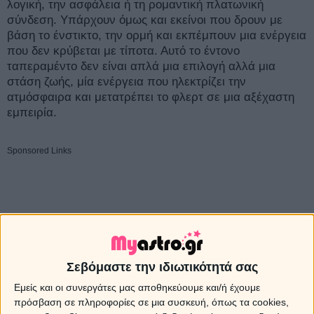
λογική, την ασφάλεια ή τη ρομαντική πλατωνική
σύνδεση. Υπάρχουν όμως και εκείνοι που δρουν με
βάση το ένστικτο, την ορμή και εκπέμπουν μια ενέργεια
που δεν κρύβεται με τίποτα. Αυτό το έντονο
ταπεραμέντο δεν είναι απλά μια επιλογή αλλά μια
στάση ζωής, μία ενέργεια που ηλεκτρίζει την
ατμόσφαιρα και μετατρέπει το φλερτ σε μια αξέχαστη
εμπειρία.
Sponsored Links
Σεβόμαστε την ιδιωτικότητά σας
Εμείς και οι συνεργάτες μας αποθηκεύουμε και/ή έχουμε
πρόσβαση σε πληροφορίες σε μια συσκευή, όπως τα cookies,