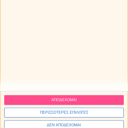
Τα ζώδια τη Δευτέρα 10/08/2026
Εβδομαδιαίες προβλέψεις - Ζώδια εβδομάδας 10/08 -
ΑΠΟΔΕΧΟΜΑΙ
17/08
ΠΕΡΙΣΣΟΤΕΡΕΣ ΕΠΙΛΟΓΕΣ
ΔΩΡΕΑΝ πρόβλεψη από τον Χρίστο Ντούβλη για την
έκλειψη Ηλίου στον Λέοντα!
ΔΕΝ ΑΠΟΔΕΧΟΜΑΙ