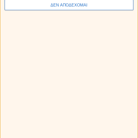
δεις σε ποιό ζώδιο ανήκει η ιδανική γυναίκα στα όνειρα
ΔΕΝ ΑΠΟΔΕΧΟΜΑΙ
ενός άντρα, κάνε κλικ
!
εδώ
Sponsored Links