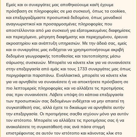
·
Να κάνει την καθημερινότητα τόσο συναρπαστική και
Εμείς και οι συνεργάτες μας αποθηκεύουμε και/ή έχουμε
περιπετειώδη ώστε μαζί του να μη βαρεθείς ποτέ
πρόσβαση σε πληροφορίες σε μια συσκευή, όπως τα cookies,
και επεξεργαζόμαστε προσωπικά δεδομένα, όπως μοναδικοί
·
Να έχει το θάρρος να σε υπερασπιστεί απέναντι
αναγνωριστικοί και προσαρμοσμένες πληροφορίες που
στους πάντες
αποστέλλονται από μια συσκευή για εξατομικευμένες διαφημίσεις
και περιεχόμενο, μέτρηση διαφήμισης και περιεχομένου, έρευνα
·
Να μη σου λέει ποτέ ψέματα, ακόμα κι αν η αλήθεια
ακροατηρίου και ανάπτυξη υπηρεσιών.
Με την άδειά σας, εμείς
δεν τον συμφέρει
και οι συνεργάτες μας ενδέχεται να χρησιμοποιήσουμε ακριβή
δεδομένα γεωγραφικής τοποθεσίας και ταυτοποίησης μέσω
·
Να ξεχνά γρήγορα τον θυμό του, παρόλο που
σάρωσης συσκευών. Μπορείτε να κάνετε κλικ για να συναινέσετε
«φουντώνει» εύκολα, και να μην κρατάει κακία σχεδόν
στην επεξεργασία από εμάς και τους 1733 συνεργάτες μας όπως
για τίποτε
περιγράφεται παραπάνω. Εναλλακτικά, μπορείτε να κάνετε κλικ
για να αρνηθείτε να συναινέσετε ή να αποκτήσετε πρόσβαση σε
πιο λεπτομερείς πληροφορίες και να αλλάξετε τις προτιμήσεις
Sponsored Links
σας πριν συναινέσετε.
Λάβετε υπόψη ότι κάποια επεξεργασία
των προσωπικών σας δεδομένων ενδέχεται να μην απαιτεί τη
συγκατάθεσή σας, αλλά έχετε το δικαίωμα να αρνηθείτε αυτήν
την επεξεργασία. Οι προτιμήσεις σαςθα ισχύουν μόνο για αυτόν
τον ιστότοπο. Μπορείτε να αλλάξετε τις προτιμήσεις σας ή να
ανακαλέσετε τη συγκατάθεσή σας ανά πάσα στιγμή
επιστρέφοντας σε αυτόν τον ιστότοπο και κάνοντας κλικ στο