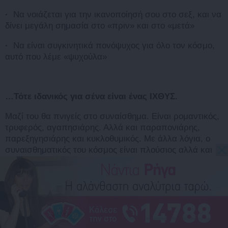
·
Να νοιάζεται για την ικανοποίησή σου στο σεξ, και να
δίνει μεγάλη σημασία στο «πριν» και στο «μετά»
·
Να είναι συγκινητικά πονόψυχος για όλο τον κόσμο,
αυτό που λέμε «ψυχούλα»
…Τότε ιδανικός για σένα είναι ένας ΙΧΘΥΣ.
Μαζί του θα πνιγείς στο συναίσθημα. Είναι ρομαντικός,
τρυφερός, αγαπησιάρης. Αλλά και παραπονιάρης,
παρεξηγησιάρης και κυκλοθυμικός. Με άλλα λόγια, ο
συναισθηματικός του κόσμος είναι πλούσιος αλλά και
δαιδαλώδης. Συχνά ο αγαπημένος σου Ιχθύς θα χάνεται
εκεί μέσα και άντε να τον βγάλεις. Επιπλέον, ένα
τεράστιο μέρος από τα πρακτικά της κοινής σας ζωής
θα πρέπει να τα αναλαμβάνεις εσύ. Από το έτερον σου
ήμισυ θα υπάρχει μια κλίση προς την αδράνεια και την
αναβλητικότητα. Επιπλέον συχνά ο «πραγματικός»