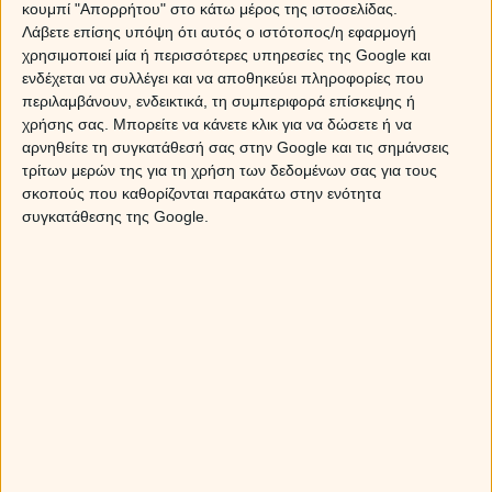
κουμπί "Απορρήτου" στο κάτω μέρος της ιστοσελίδας.
Λάβετε επίσης υπόψη ότι αυτός ο ιστότοπος/η εφαρμογή
χρησιμοποιεί μία ή περισσότερες υπηρεσίες της Google και
ενδέχεται να συλλέγει και να αποθηκεύει πληροφορίες που
περιλαμβάνουν, ενδεικτικά, τη συμπεριφορά επίσκεψης ή
χρήσης σας. Μπορείτε να κάνετε κλικ για να δώσετε ή να
αρνηθείτε τη συγκατάθεσή σας στην Google και τις σημάνσεις
τρίτων μερών της για τη χρήση των δεδομένων σας για τους
σκοπούς που καθορίζονται παρακάτω στην ενότητα
συγκατάθεσης της Google.
…Τότε ιδανικός για σένα είναι ένας ΚΡΙΟΣ.
Παρορμητικός, αυθόρμητος και γεμάτος ζωντάνια, θα
σου επιφυλάσσει διαρκώς εκπλήξεις. Θα είναι όμως
πάντα ευχάριστες; Ιδού η απορία… Το βέβαιο είναι ότι