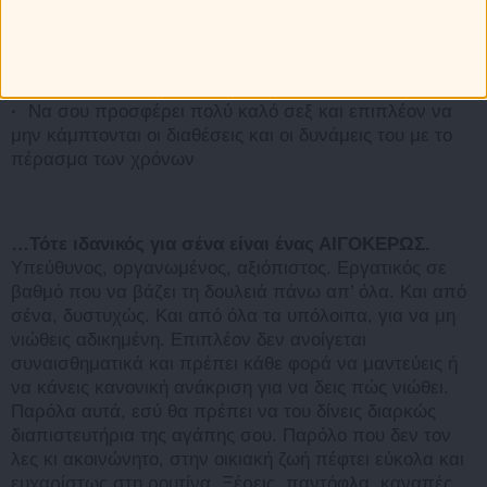
(πανεπιστημιακού, εννοείται) και άλλα παρόμοια
·
Να θέλει μια ήσυχη οικογενειακή ζωή, χωρίς
συναισθηματικές φουρτούνες
·
Να σου προσφέρει πολύ καλό σεξ και επιπλέον να
μην κάμπτονται οι διαθέσεις και οι δυνάμεις του με το
πέρασμα των χρόνων
…Τότε ιδανικός για σένα είναι ένας ΑΙΓΟΚΕΡΩΣ.
Υπεύθυνος, οργανωμένος, αξιόπιστος. Εργατικός σε
βαθμό που να βάζει τη δουλειά πάνω απ’ όλα. Και από
σένα, δυστυχώς. Και από όλα τα υπόλοιπα, για να μη
νιώθεις αδικημένη. Επιπλέον δεν ανοίγεται
συναισθηματικά και πρέπει κάθε φορά να μαντεύεις ή
να κάνεις κανονική ανάκριση για να δεις πώς νιώθει.
Παρόλα αυτά, εσύ θα πρέπει να του δίνεις διαρκώς
διαπιστευτήρια της αγάπης σου. Παρόλο που δεν τον
λες κι ακοινώνητο, στην οικιακή ζωή πέφτει εύκολα και
ευχαρίστως στη ρουτίνα. Ξέρεις, παντόφλα, καναπές,