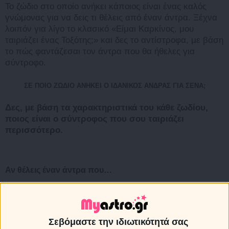
Το ζώδιο στο οποίο ανήκει κάποιος είναι ένας καλός
γνώμονας για να δεις τι θέλεις από έναν άντρα. Ξέχνα
λοιπόν για λίγο το κλασικό «Είμαι Καρκίνος, μου
ταιριάζει ένας Τοξότης;» και δες το αντίστροφα, με βάση
το πώς φαντάζεσαι τον άντρα που θα ήθελες για
σύντροφο.
ΣΕ ΠΟΙΟ ΖΩΔΙΟ ΑΝΗΚΕΙ O ΙΔΑΝΙΚΟΣ ΑΝΔΡΑΣ ΓΙΑ ΣΕΝΑ;
Δες, με βάση τα χαρακτηριστικά του κάθε ζωδίου,
ποιος είναι ο σύντροφος που σου ταιριάζει
περισσότερο.
Αν θέλεις έναν άντρα που…
·
Να σε φλερτάρει μέχρι να σε κατακτήσει με τόσο
επίμονο και ευρηματικό τρόπο που θα το θυμάσαι για
πάντα
Σεβόμαστε την ιδιωτικότητά σας