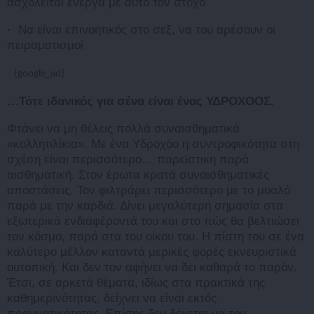
ασχολείται ενεργά με αυτό τον στόχο
·
Να είναι επινοητικός στο σεξ, να του αρέσουν οι
πειραματισμοί
{google_ad}
…Τότε ιδανικός για σένα είναι ένας ΥΔΡΟΧΟΟΣ.
Φτάνει να μη θέλεις πολλά συναισθηματικά
«κολλητιλίκια». Με ένα Υδροχόο η συντροφικότητα στη
σχέση είναι περισσότερο… παρεϊστικη παρά
αισθηματική. Στον έρωτα κρατά συναισθηματικές
αποστάσεις. Τον φιλτράρει περισσότερο με το μυαλό
παρά με την καρδιά. Δίνει μεγαλύτερη σημασία στα
εξωτερικά ενδιαφέροντά του και στο πώς θα βελτιώσει
τον κόσμο, παρά στα του οίκου του. Η πίστη του σε ένα
καλύτερο μέλλον καταντά μερικές φορές εκνευριστικά
ουτοπική. Και δεν τον αφήνει να δει καθαρά το παρόν.
Έτσι, σε αρκετά θέματα, ιδίως στα πρακτικά της
καθημερινότητας, δείχνει να είναι εκτός
πραγματικότητας. Επίσης δεν δέχεται να του