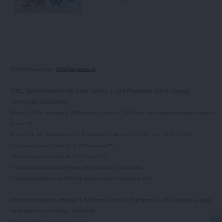
Email επικοινωνίας:
info@myastro.gr
GTEL Communications IKE. Αγίας Τριάδος 1, Αγία Παρασκευή 15343, Γραμμή
υποστήριξης 2111883428
Κλήση 14788, σταθερό 1,19€/λεπτό (*), κινητό 1,20€/λεπτό με ελάχιστη χρέωση το πρώτο
λεπτό (**)
Καπα-TEL AE, Χαλανδρίου 73 & Πηγάσου 2, Μαρούσι 15125, τηλ. 2130161800.
Αποστολή sms στο 54529, 1,36€/μήνυμα (**)
Αποστολή sms στο 54848, 1€/μήνυμα (**)
* συμπεριλαμβάνονται ΦΠΑ και τέλος σταθερής τηλεφωνίας
** συμπεριλαμβάνονται ΦΠΑ και τέλος κινητής τηλεφωνίας 10%
Κλήσεις από Κύπρο, σταθερό 1,52€/λεπτό, κινητό 1,61€/λεπτό με ΦΠΑ. Δωρεάν γραμμή
εξυπηρέτησης από Κύπρο 80009700
Photo credits: Shutterstock.com