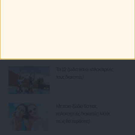
για τα 12 ζώδια.
Ζώδια και Ταξίδια: Με ποια ζώδια
μπορείς να ταξιδέψεις το φετινό
καλοκαίρι;
Τα 12 ζώδια και οι καλοκαιρινές
τους διακοπές!
Με ποιο ζώδιο θα πας
καλοκαιρινές διακοπές; Μάθε
πώς θα περάσεις!