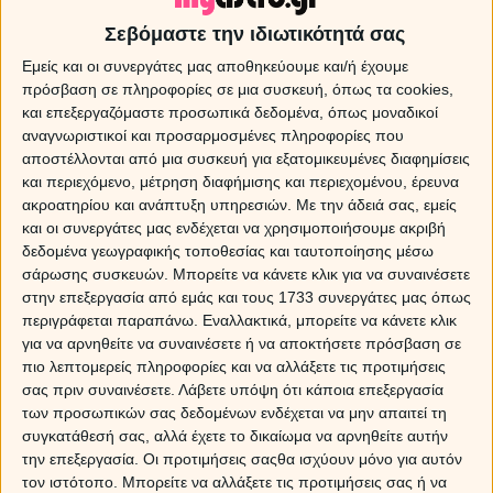
Σεβόμαστε την ιδιωτικότητά σας
Εμείς και οι συνεργάτες μας αποθηκεύουμε και/ή έχουμε
πρόσβαση σε πληροφορίες σε μια συσκευή, όπως τα cookies,
και επεξεργαζόμαστε προσωπικά δεδομένα, όπως μοναδικοί
αναγνωριστικοί και προσαρμοσμένες πληροφορίες που
αποστέλλονται από μια συσκευή για εξατομικευμένες διαφημίσεις
και περιεχόμενο, μέτρηση διαφήμισης και περιεχομένου, έρευνα
ακροατηρίου και ανάπτυξη υπηρεσιών.
Με την άδειά σας, εμείς
και οι συνεργάτες μας ενδέχεται να χρησιμοποιήσουμε ακριβή
δεδομένα γεωγραφικής τοποθεσίας και ταυτοποίησης μέσω
σάρωσης συσκευών. Μπορείτε να κάνετε κλικ για να συναινέσετε
στην επεξεργασία από εμάς και τους 1733 συνεργάτες μας όπως
περιγράφεται παραπάνω. Εναλλακτικά, μπορείτε να κάνετε κλικ
Δείτε την τηλεοπτική εκπομπή μας για τον Άρη και
για να αρνηθείτε να συναινέσετε ή να αποκτήσετε πρόσβαση σε
πώς μας επηρεάζει η θέση του στα 12 ζώδια, από
πιο λεπτομερείς πληροφορίες και να αλλάξετε τις προτιμήσεις
την Μαρία Σύλλα. Δείτε
στον
σας πριν συναινέσετε.
Λάβετε υπόψη ότι κάποια επεξεργασία
προσωπικό
αστρολογικό χάρτη
σας, το ζώδιο στο
των προσωπικών σας δεδομένων ενδέχεται να μην απαιτεί τη
οποίο βρίσκεται ο Άρης σας.
συγκατάθεσή σας, αλλά έχετε το δικαίωμα να αρνηθείτε αυτήν
την επεξεργασία. Οι προτιμήσεις σαςθα ισχύουν μόνο για αυτόν
τον ιστότοπο. Μπορείτε να αλλάξετε τις προτιμήσεις σας ή να