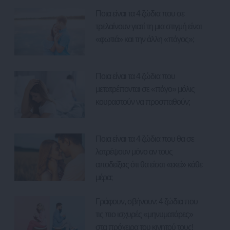
Ποια είναι τα 4 ζώδια που σε
τρελαίνουν γιατί τη μια στιγμή είναι
«φωτιά» και την άλλη «πάγος»;
Ποια είναι τα 4 ζώδια που
μετατρέπονται σε «πάγο» μόλις
κουραστούν να προσπαθούν;
Ποια είναι τα 4 ζώδια που θα σε
λατρέψουν μόνο αν τους
αποδείξεις ότι θα είσαι «εκεί» κάθε
μέρα;
Γράφουν, σβήνουν: 4 ζώδια που
τις πιο ισχυρές «μηνυματάρες»
στα πρόχειρα του κινητού τους!