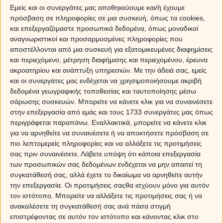
να διατηρηθούν και να εξελιχθούν. Ο έρωτας είναι σαν
Εμείς και οι συνεργάτες μας αποθηκεύουμε και/ή έχουμε
έναν κήπο, που θέλει όχι μόνο απλώς «πότισμα» (και ο
πρόσβαση σε πληροφορίες σε μια συσκευή, όπως τα cookies,
νοών νοείτο) αλλά και ένα σωρό άλλες φροντίδες.
και επεξεργαζόμαστε προσωπικά δεδομένα, όπως μοναδικοί
αναγνωριστικοί και προσαρμοσμένες πληροφορίες που
ΤΑΥΡΟΣ
αποστέλλονται από μια συσκευή για εξατομικευμένες διαφημίσεις
και περιεχόμενο, μέτρηση διαφήμισης και περιεχομένου, έρευνα
Ο αισθησιακός Ταύρος θεωρεί τον ενθουσιασμό στο σεξ
ακροατηρίου και ανάπτυξη υπηρεσιών.
Με την άδειά σας, εμείς
σημαντικό κριτήριο για την επιτυχία της σχέσης του.
και οι συνεργάτες μας ενδέχεται να χρησιμοποιήσουμε ακριβή
Πράγμα πολύ υγιές και λογικό (στο κάτω-κάτω η
δεδομένα γεωγραφικής τοποθεσίας και ταυτοποίησης μέσω
ερωτική πλευρά είναι εκείνη που διακρίνει την
σάρωσης συσκευών. Μπορείτε να κάνετε κλικ για να συναινέσετε
αισθηματική σχέση από οποιαδήποτε άλλη). Συχνά
στην επεξεργασία από εμάς και τους 1733 συνεργάτες μας όπως
όμως φτάνει στα άκρα, θεωρώντας ότι σε μια καλή
περιγράφεται παραπάνω. Εναλλακτικά, μπορείτε να κάνετε κλικ
σχέση οι άνθρωποι πρέπει να έχουν μια συναρπαστική
για να αρνηθείτε να συναινέσετε ή να αποκτήσετε πρόσβαση σε
ερωτική ζωή, που να διατηρεί αμείωτο τον αρχικό
πιο λεπτομερείς πληροφορίες και να αλλάξετε τις προτιμήσεις
ενθουσιασμό της. Σαφώς και το σεξ είναι εκδήλωση
σας πριν συναινέσετε.
Λάβετε υπόψη ότι κάποια επεξεργασία
«ενεργού» έρωτα, αλλά δεν κρίνεται η ποιότητά του
των προσωπικών σας δεδομένων ενδέχεται να μην απαιτεί τη
από το γεγονός ότι οι δυο σύντροφοι έχουν κέφι να
συγκατάθεσή σας, αλλά έχετε το δικαίωμα να αρνηθείτε αυτήν
τρέχουν στο κρεβάτι ή σε οποιοδήποτε βολικό μέρος
την επεξεργασία. Οι προτιμήσεις σαςθα ισχύουν μόνο για αυτόν
τον ιστότοπο. Μπορείτε να αλλάξετε τις προτιμήσεις σας ή να
κάθε ώρα και στιγμή, με την πρώτη ευκαιρία. Άλλο η
ανακαλέσετε τη συγκατάθεσή σας ανά πάσα στιγμή
ποιότητα και άλλο η ποσότητα.
επιστρέφοντας σε αυτόν τον ιστότοπο και κάνοντας κλικ στο