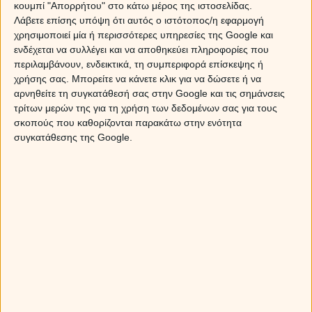
ΔΙΔΥΜΟΙ
κουμπί "Απορρήτου" στο κάτω μέρος της ιστοσελίδας.
Λάβετε επίσης υπόψη ότι αυτός ο ιστότοπος/η εφαρμογή
Ο Δίδυμος θέλει πάντα να τρέφει το πνεύμα του σε όλες
χρησιμοποιεί μία ή περισσότερες υπηρεσίες της Google και
τις δραστηριότητες και τις αλληλεπιδράσεις του με τους
ενδέχεται να συλλέγει και να αποθηκεύει πληροφορίες που
ανθρώπους. Τι ωραιότερο από το να μοιράζεται αυτές
περιλαμβάνουν, ενδεικτικά, τη συμπεριφορά επίσκεψης ή
τις εμπειρίες με το πρόσωπο που αγαπά; Φυσικά και
χρήσης σας. Μπορείτε να κάνετε κλικ για να δώσετε ή να
είναι βασικό για μια σταθερή σχέση το να υπάρχει
αρνηθείτε τη συγκατάθεσή σας στην Google και τις σημάνσεις
τρίτων μερών της για τη χρήση των δεδομένων σας για τους
επικοινωνία, όχι μόνο στο υλικό, αλλά και στο νοητικό
σκοπούς που καθορίζονται παρακάτω στην ενότητα
επίπεδο. Να υπάρχουν ή να μπορούν να
συγκατάθεσης της Google.
καλλιεργηθούν παρόμοια ενδιαφέροντα, να έχουν και οι
δυο τη διάθεση για νέες εμπειρίες, να μην αφήνουν το
πνεύμα τους να… σκουριάζει. Από την άλλη όμως, δεν
πειράζει καθόλου να υπάρχουν και κάποια μη-κοινά
σημεία. Αυτό ανανεώνει τον κάθε σύντροφο σαν
προσωπικότητα και τον κάνει ακόμα πιο ελκυστικό στα
μάτια του άλλου.
ΚΑΡΚΙΝΟΣ
Ο παραδοσιακός Καρκίνος θεωρεί ότι μια υγιής σχέση
πρέπει να ακολουθήσει την τυπική διαδρομή: βγαίνουμε