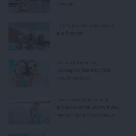
καλοκαίρι;
Τα 12 ζώδια και οι καλοκαιρινές
τους διακοπές!
Με ποιο ζώδιο θα πας
καλοκαιρινές διακοπές; Μάθε
πώς θα περάσεις!
Ποια είναι τα 4 ζώδια που σε
τρελαίνουν γιατί τη μια στιγμή είναι
«φωτιά» και την άλλη «πάγος»;