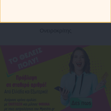
Αστρολογική συναστρία
Ταρώ με 4 κάρτες
Ονειροκρίτης