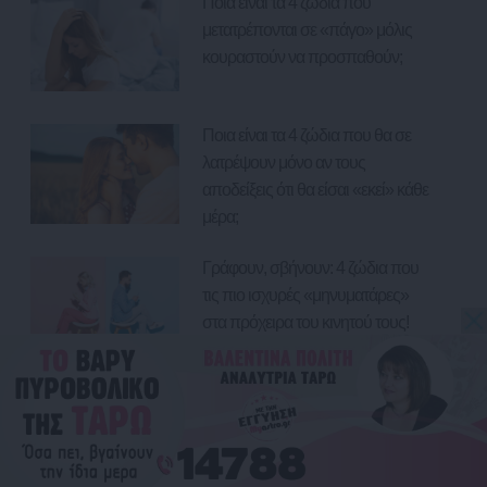
Ποια είναι τα 4 ζώδια που
μετατρέπονται σε «πάγο» μόλις
κουραστούν να προσπαθούν;
Ποια είναι τα 4 ζώδια που θα σε
λατρέψουν μόνο αν τους
αποδείξεις ότι θα είσαι «εκεί» κάθε
μέρα;
Γράφουν, σβήνουν: 4 ζώδια που
τις πιο ισχυρές «μηνυματάρες»
στα πρόχειρα του κινητού τους!
Email επικοινωνίας:
info@myastro.gr