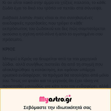
Κι αν είναι κακό στην άμμο να χτίζεις παλάτια, το κάθε
ζώδιο έχει το δικό του τρόπο να πετάει στα σύννεφα.
Διάβασε λοιπόν ποιες είναι οι πιο συνηθισμένες
ανεδαφικές προσδοκίες που τρέφει ο κάθε
εκπρόσωπος του ζωδιακού και δες πώς σαμποτάρεται
ακούσια η σχέση από σένα ή από το αγαπημένο σου
πρόσωπο.
ΚΡΙΟΣ
Μπορεί ο Κριός να θεωρείται από τα πιο μαχητικά
ζώδια, αλλά συνήθως πιστεύει ότι από τη στιγμή που
ολοκληρώθηκε η κατάκτηση, και εφόσον υπάρχει
ερωτικό ενδιαφέρον, το πράγμα θα τσουλήσει από μόνο
του. Ίσως να φταίει και το γεγονός ότι έχει τάση να
προσπαθεί μανιωδώς για κάτι που τον ενδιαφέρει, αλλά
σύντομα να βαριέται και να αναζητεί άλλο στόχο για
κατάκτηση. Όμως η αγάπη δεν πάει με… αυτόματο
πιλότο. Όλες οι σχέσεις (και ακόμα περισσότερο οι
Σεβόμαστε την ιδιωτικότητά σας
ερωτικές) χρειάζονται ενδιαφέρον και προσπάθεια για