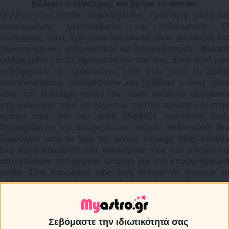
Κύλησε ο τέντζερης και βρήκε το καπάκι
Ο Λέων είναι ζεστός, αξιολάτρευτος, ερωτιάρης αλλά και
αφοσιωμένος, γενναιόδωρος και εκδηλωτικός. Ο
Αιγόκερως, πάλι, έχει πρακτικό μυαλό, είναι φιλόδοξος και
πειθαρχημένος, υπομονετικός και διασκεδαστικός. Φυσικά
μιλάμε μόνο για τα χαρίσματα και των δυο, αλλά αυτά μας
ενδιαφέρουν εν προκειμένω, γιατί όταν αυτά τα ζώδια
συναπαντηθούν, καταφέρνουν και βγάζουν ο ένας στον
άλλο τον καλύτερο εαυτό του. Είναι απόλυτα ταιριαστοί
στη φιλοδοξία τους να έρχονται παντού πρώτοι και στην
αγάπη τους για την καλή (διάβαζε πολυτελή) ζωή.
Συμμερίζονται την άποψη ότι «ο τολμών νικά», αλλά δεν
ξεφεύγουν από τα όρια της κοινής λογικής. Μαζί κάνουν
ένα καλό κουμάντο στα οικονομικά τους και μπορεί να
αποτελέσουν πετυχημένο ζευγάρι και στο επαγγελματικό
πεδίο. Στην κοινωνική τους ζωή, θέλουν να γίνονται το
επίκεντρο, αποσπώντας τον θαυμασμό των άλλων. Ο…
μοναχοφαγάς σε αυτό το θέμα Λέων, αφήνει και τον
σύντροφό του να κάνει το κομμάτι του, έστω και λιγουλάκι.
Διάσημα ζευγάρια με αυτό τον συνδυασμό είναι το
Σεβόμαστε την ιδιωτικότητά σας
προεδρικό ζεύγος των ΗΠΑ (Λέων ο Μπαράκ Ομπάμα και