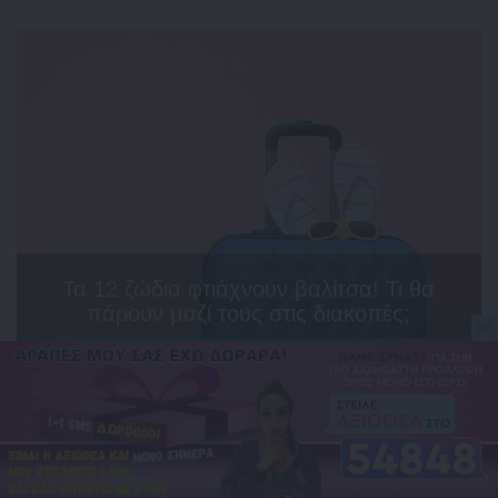
Τα 12 ζώδια φτιάχνουν βαλίτσα! Τι θα
πάρουν μαζί τους στις διακοπές;
Greek καμάκι! Ποια ατάκα χρησιμοποιούν τα ζώδια;
Πώς ξεχωρίζεις τα 12 ζώδια στην παραλία!
Τα ζώδια πάνε διακοπές: Τα καλύτερα και τα χειρότερα που
μπορεί να τους προκύψουν!