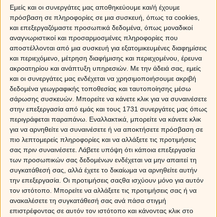
Εμείς και οι συνεργάτες μας αποθηκεύουμε και/ή έχουμε
Αιγόκερως η Μισέλ), καθώς και ο Αιγόκερως Ντέιβιντ
πρόσβαση σε πληροφορίες σε μια συσκευή, όπως τα cookies,
Μπάουι με τη Λιονταρίνα Ιμάν.
Μάθε τι πρέπει να κάνει
και επεξεργαζόμαστε προσωπικά δεδομένα, όπως μοναδικοί
για να κατακτήσεις το άτομο που θέλεις! Μίλησε τώρα με
αναγνωριστικοί και προσαρμοσμένες πληροφορίες που
τους μελλοντολόγους μας προκειμένου να σου πουν πως
αποστέλλονται από μια συσκευή για εξατομικευμένες διαφημίσεις
πρέπει να κινηθείς για να μη σε βαρεθεί ποτέ και να σε
και περιεχόμενο, μέτρηση διαφήμισης και περιεχομένου, έρευνα
θέλει συνέχεια. Κάλεσε
14788
ή με sms στείλε
ΝΑΝΤΙΑ
ακροατηρίου και ανάπτυξη υπηρεσιών.
Με την άδειά σας, εμείς
στο
54848
.
Από την
Κύπρο
κάλεσε στο
900-19-303
.
*
και οι συνεργάτες μας ενδέχεται να χρησιμοποιήσουμε ακριβή
(Aναλυτικά οι χρεώσεις μας στο κάτω μέρος αυτής της σελίδας.)
δεδομένα γεωγραφικής τοποθεσίας και ταυτοποίησης μέσω
σάρωσης συσκευών. Μπορείτε να κάνετε κλικ για να συναινέσετε
ΔΙΔΥΜΟΣ και ΤΟΞΟΤΗΣ
στην επεξεργασία από εμάς και τους 1731 συνεργάτες μας όπως
Σαν ερωτευμένοι πιγκουίνοι
περιγράφεται παραπάνω. Εναλλακτικά, μπορείτε να κάνετε κλικ
Αν δεν ήταν ζευγάρι, θα μπορούσαν να είναι οι τέλειοι
για να αρνηθείτε να συναινέσετε ή να αποκτήσετε πρόσβαση σε
φίλοι, άντε και με μια δόση σεξ για γαρνιτούρα. Ο Δίδυμος
πιο λεπτομερείς πληροφορίες και να αλλάξετε τις προτιμήσεις
και ο Τοξότης έχουν μια κοινή άποψη για τη ζωή:
σας πριν συναινέσετε.
Λάβετε υπόψη ότι κάποια επεξεργασία
πιστεύουν πως ο κόσμος είναι ένα απέραντο πεδίο
των προσωπικών σας δεδομένων ενδέχεται να μην απαιτεί τη
συγκατάθεσή σας, αλλά έχετε το δικαίωμα να αρνηθείτε αυτήν
εξερεύνησης και κάθε μέρα είναι μια καινούργια μέρα.
την επεξεργασία. Οι προτιμήσεις σαςθα ισχύουν μόνο για αυτόν
Έτσι, αντιμετωπίζουν τα πάντα σαν μια συναρπαστική
τον ιστότοπο. Μπορείτε να αλλάξετε τις προτιμήσεις σας ή να
περιπέτεια και μετατρέπουν ακόμα και τις πιο
ανακαλέσετε τη συγκατάθεσή σας ανά πάσα στιγμή
καθημερινές εμπειρίες σε ένα συναρπαστικό ταξίδι.
επιστρέφοντας σε αυτόν τον ιστότοπο και κάνοντας κλικ στο
Φαντάσου πόσο ωραία περνάνε σε ένα κανονικό ταξίδι,