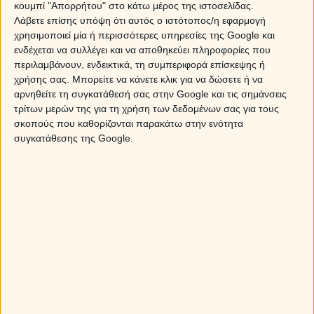
κουμπί "Απορρήτου" στο κάτω μέρος της ιστοσελίδας.
όπου ικανοποιούν και οι δύο τις ανάγκες τους, ο μεν
Λάβετε επίσης υπόψη ότι αυτός ο ιστότοπος/η εφαρμογή
Τοξότης για καινούργιες εικόνες και ιδέες, ο δε Δίδυμος για
χρησιμοποιεί μία ή περισσότερες υπηρεσίες της Google και
καινούργιους ανθρώπους. Εκτιμούν ο ένας το μυαλό του
ενδέχεται να συλλέγει και να αποθηκεύει πληροφορίες που
άλλου, ενώ μοιράζονται την ίδια ανεξάντλητη
περιλαμβάνουν, ενδεικτικά, τη συμπεριφορά επίσκεψης ή
ενεργητικότητα, τα πολλά ενδιαφέροντα και τον
χρήσης σας. Μπορείτε να κάνετε κλικ για να δώσετε ή να
ενθουσιασμό, τον τελευταίο και στο κρεβάτι, όπου
αρνηθείτε τη συγκατάθεσή σας στην Google και τις σημάνσεις
βρίσκουν καινούργιους τρόπους να μη βαριούνται.
τρίτων μερών της για τη χρήση των δεδομένων σας για τους
Παράλληλα, ο καθένας σέβεται την ατομικότητα του άλλου
σκοπούς που καθορίζονται παρακάτω στην ενότητα
και δεν κάνει προσπάθεια να τον αλλάξει κατά τα γούστα
συγκατάθεσης της Google.
του.
Αντιπροσωπευτικό ζευγάρι με αυτό τον συνδυασμό είναι ο
Τοξότης Μπραντ Πιτ με τη Δίδυμο Αντζελίνα Τζολί.
Μάθε τ
πρέπει να κάνεις για να κατακτήσεις το άτομο που θέλεις!
Μίλησε τώρα με τους μελλοντολόγους μας προκειμένου να
σου πουν πως πρέπει να κινηθείς για να μη σε βαρεθεί
ποτέ και να σε θέλει συνέχεια. Κάλεσε
14788
ή με sm
στείλε
ΝΑΝΤΙΑ
στο
54848
.
Από την
Κύπρο
κάλεσε στο
900-19-303
.
*(Aναλυτικά οι χρεώσεις μας στο κάτω μέρος αυτής της σελίδας.)
Χρίστος Ντούβλης
,
Ολυμπία Χριστοδουλή
,
Νάντια
★