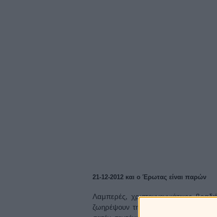
21-12-2012 και ο Έρωτας είναι παρών
Λαμπερές, χριστουγεννιάτικες βραδι
ζωηρέψουν τη διάθεσή τους και να β