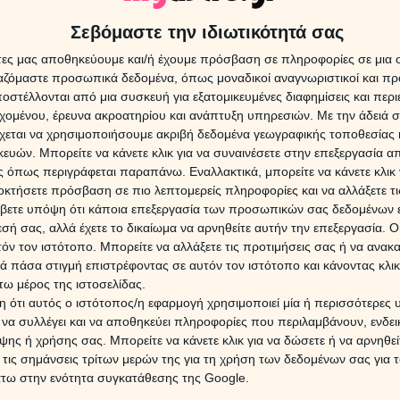
 νιώθοντας την παρουσία του άλλου σαν κάτι ξεχωριστό
που θα καλωσορίσετε ξαφνικά κάποιον άνθρωπο,ο οποίος
Σεβόμαστε την ιδιωτικότητά σας
 να σας ευεργετήσει, προσφέροντας σας εκτός από
άτες μας αποθηκεύουμε και/ή έχουμε πρόσβαση σε πληροφορίες σε μια
Εβδομ
Ζώδια
ργαζόμαστε προσωπικά δεδομένα, όπως μοναδικοί αναγνωριστικοί και 
17/0
στέλλονται από μια συσκευή για εξατομικευμένες διαφημίσεις και περ
ουρανού, που θα φέρει σε πολλούς κάποια χαμόγελα, σε
εχομένου, έρευνα ακροατηρίου και ανάπτυξη υπηρεσιών.
Με την άδειά σα
ους απλά μπόλικη χρυσόσκονη.
χεται να χρησιμοποιήσουμε ακριβή δεδομένα γεωγραφικής τοποθεσίας 
ών. Μπορείτε να κάνετε κλικ για να συναινέσετε στην επεξεργασία απ
 όπως περιγράφεται παραπάνω. Εναλλακτικά, μπορείτε να κάνετε κλικ γ
ΔΩΡΕ
Χρίστ
οκτήσετε πρόσβαση σε πιο λεπτομερείς πληροφορίες και να αλλάξετε τι
τος, τουλάχιστον για απόψε το βράδυ και συγκεκριμένα
έκλει
βετε υπόψη ότι κάποια επεξεργασία των προσωπικών σας δεδομένων ε
 τετράγωνο της Σελήνης από τον Κριό, με τον Πλούτωνα,
εσή σας, αλλά έχετε το δικαίωμα να αρνηθείτε αυτήν την επεξεργασία. 
σιμους εγωισμούς, καταστροφικές μανίες, κτητικότητα
τόν τον ιστότοπο. Μπορείτε να αλλάξετε τις προτιμήσεις σας ή να ανακα
μένες κινήσεις αλλά και πρωτοπωρία όσον αφορά τις
16 Ιο
 πάσα στιγμή επιστρέφοντας σε αυτόν τον ιστότοπο και κάνοντας κλι
ω μέρος της ιστοσελίδας.
Ο Ερμ
 ότι αυτός ο ιστότοπος/η εφαρμογή χρησιμοποιεί μία ή περισσότερες 
Πλού
, σε έχω ανάγκη", θα ζητήσει η Σελήνη μόλις βρεθεί στην
επηρε
ι να συλλέγει και να αποθηκεύει πληροφορίες που περιλαμβάνουν, ενδεικ
ζί σου αλλά σε πειράζει αν σε διαλύσω; " στέλνει το
ης ή χρήσης σας. Μπορείτε να κάνετε κλικ για να δώσετε ή να αρνηθε
αυτές, οι εραστές ενώνονται κάτω απο μεγάλες και
 τις σημάνσεις τρίτων μερών της για τη χρήση των δεδομένων σας για
λξη και μια χημεία ανίκανη πάλης, αλλά και μία επιθυμία
άτω στην ενότητα συγκατάθεσης της Google.
9 Αυγ
σαν να είναι μέρος της ψυχής του.