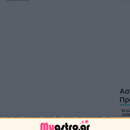
Ασ
Πρ
Τα ζώ
10/0
ές για τους εραστές, αφού θα έχουν την ευκαιρία να
ρεθούν ακόμα πιο κοντά. Οχι μόνο σωματικά, μέσα σε