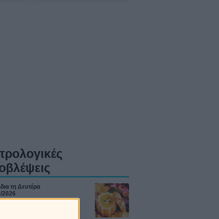
τρολογικές
οβλέψεις
δια τη Δευτέρα
8/2026