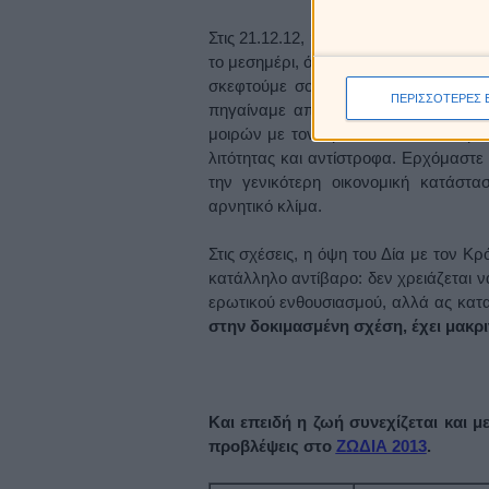
Στις 21.12.12, η Γη δεν θα καταποντισ
το μεσημέρι, όπου μας δίνεται η ευκα
σκεφτούμε σοβαρά ερωτικά, επαγγελμ
ΠΕΡΙΣΣΟΤΕΡΕΣ 
πηγαίναμε απο τη μία απερισκεψία 
μοιρών με τον Κρόνο απο τον Σκορπιό
λιτότητας και αντίστροφα. Ερχόμαστε 
την γενικότερη οικονομική κατάστ
αρνητικό κλίμα.
Στις σχέσεις, η όψη του Δία με τον Κρ
κατάλληλο αντίβαρο: δεν χρειάζεται ν
ερωτικού ενθουσιασμού, αλλά ας κα
στην δοκιμασμένη σχέση, έχει μακρ
Και επειδή η ζωή συνεχίζεται και με
προβλέψεις στο
ΖΩΔΙΑ 2013
.