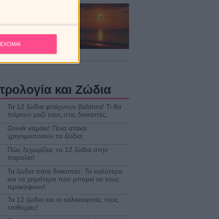
κή έκλειψη στον Λέοντα
12 Αυγούστου 2026.
έψεις για τα ζώδια.
ΕΧΟΜΑΙ
ούστου 2026 / 06:00
τρολογία και Ζώδια
Τα 12 ζώδια φτιάχνουν βαλίτσα! Τι θα
πάρουν μαζί τους στις διακοπές;
Greek καμάκι! Ποια ατάκα
χρησιμοποιούν τα ζώδια;
Πώς ξεχωρίζεις τα 12 ζώδια στην
παραλία!
Τα ζώδια πάνε διακοπές: Τα καλύτερα
και τα χειρότερα που μπορεί να τους
προκύψουν!
Τα 12 ζώδια και οι καλοκαιρινές τους
επιθυμίες!