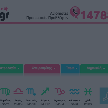
στρολογία
Ονειροκρίτης
Ταρώ
Δημοφιλή
Παρθένος
Ζυγός
Σκορπιός
Τοξότης
Αιγόκερως
Υδροχόος
Ιχθείς
24/8-22/9
23/9-22/10
23/10-22/11
23/11-21/12
22/12-19/1
20/1-19/2
20/2-20/3