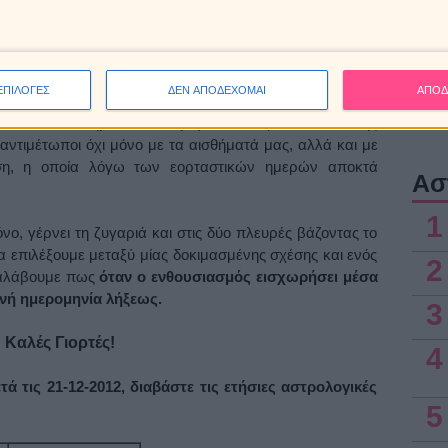
Ηλια
στις 
τεί, απλά ο Ηλιος θα περάσει στον Αιγόκερω, κατά τις 12
Προβλ
ιρία να μαζέψουμε τα μυαλά μας και να οργανωθούμε, να
ατικά και οικογενειακά, γιατί όσο ήταν στον Τοξότη,
ΕΠΙΛΟΓΕΣ
ΔΕΝ ΑΠΟΔΕΧΟΜΑΙ
ΑΠΟΔ
στην άλλη. Παράλληλα, ο Κρόνος σχηματίζει όψη 150
8 Αυγ
, κάτι που σηματοδοτεί την γενναιοδωρία εναντίον της
αντιμέτωποι όχι μόνο με τα αισθήματά μας, αλλά και με
αση, η οποία λόγω των εορταστικών ημερών αποκτά
Ασ
1
όνο, γέρνει τη ζυγαριά και στις δύο πλευρές βάζοντας το
α επιλέξουμε μεταξύ μίας δοκιμασμένης σχέσης και ενός
2
ταλάβουμε πως
όταν ο ενθουσιασμός εισχωρήσει μέσα
ινή ημερομηνία λήξεως.
3
Καλές Γιορτές!
4
τά τις 21-12-2012, διαβάστε τις ετήσιες αστρολογικές
5