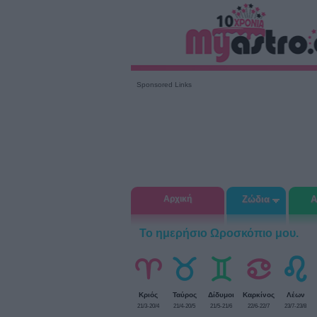
Sponsored Links
Αρχική
Ζώδια
Α
Το ημερήσιο Ωροσκόπιο μου.
Κριός
Ταύρος
Δίδυμοι
Καρκίνος
Λέων
21/3-20/4
21/4-20/5
21/5-21/6
22/6-22/7
23/7-23/8