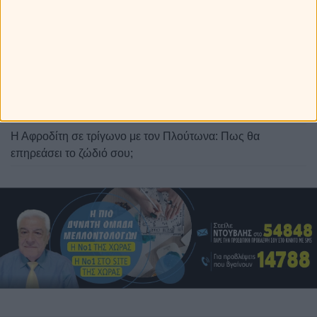
Άρης στον Καρκίνο από τις 11 Αυγούστου ως 28
Σεπτεμβρίου 2026. Προβλέψεις για τα ζώδια.
Η Αφροδίτη σε τρίγωνο με τον Πλούτωνα: Πως θα
επηρεάσει το ζώδιό σου;