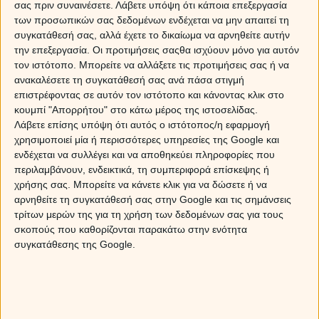
σας πριν συναινέσετε.
Λάβετε υπόψη ότι κάποια επεξεργασία
των προσωπικών σας δεδομένων ενδέχεται να μην απαιτεί τη
συγκατάθεσή σας, αλλά έχετε το δικαίωμα να αρνηθείτε αυτήν
την επεξεργασία. Οι προτιμήσεις σαςθα ισχύουν μόνο για αυτόν
τον ιστότοπο. Μπορείτε να αλλάξετε τις προτιμήσεις σας ή να
ανακαλέσετε τη συγκατάθεσή σας ανά πάσα στιγμή
επιστρέφοντας σε αυτόν τον ιστότοπο και κάνοντας κλικ στο
κουμπί "Απορρήτου" στο κάτω μέρος της ιστοσελίδας.
Λάβετε επίσης υπόψη ότι αυτός ο ιστότοπος/η εφαρμογή
χρησιμοποιεί μία ή περισσότερες υπηρεσίες της Google και
ενδέχεται να συλλέγει και να αποθηκεύει πληροφορίες που
περιλαμβάνουν, ενδεικτικά, τη συμπεριφορά επίσκεψης ή
χρήσης σας. Μπορείτε να κάνετε κλικ για να δώσετε ή να
αρνηθείτε τη συγκατάθεσή σας στην Google και τις σημάνσεις
τρίτων μερών της για τη χρήση των δεδομένων σας για τους
Τα ζώδια το Σάββατο 08/08/2026
σκοπούς που καθορίζονται παρακάτω στην ενότητα
συγκατάθεσης της Google.
Εβδομαδιαίες προβλέψεις - Ζώδια εβδομάδας 10/08 -
17/08
ΔΩΡΕΑΝ πρόβλεψη από τον Χρίστο Ντούβλη για την