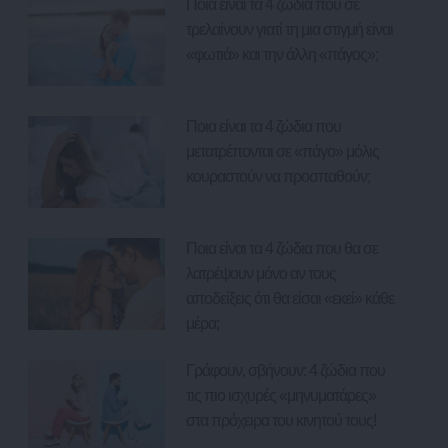
Ποια είναι τα 4 ζώδια που σε
τρελαίνουν γιατί τη μια στιγμή είναι
«φωτιά» και την άλλη «πάγος»;
Ποια είναι τα 4 ζώδια που
μετατρέπονται σε «πάγο» μόλις
κουραστούν να προσπαθούν;
Ποια είναι τα 4 ζώδια που θα σε
λατρέψουν μόνο αν τους
αποδείξεις ότι θα είσαι «εκεί» κάθε
μέρα;
Γράφουν, σβήνουν: 4 ζώδια που
τις πιο ισχυρές «μηνυματάρες»
στα πρόχειρα του κινητού τους!