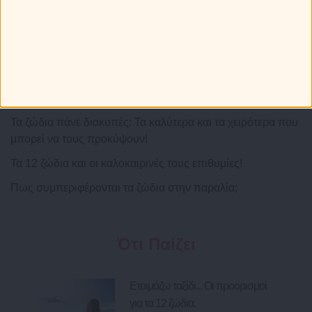
Τα 12 ζώδια φτιάχνουν βαλίτσα! Τι θα
πάρουν μαζί τους στις διακοπές;
Greek καμάκι! Ποια ατάκα χρησιμοποιούν τα ζώδια;
Πώς ξεχωρίζεις τα 12 ζώδια στην παραλία!
Τα ζώδια πάνε διακοπές: Τα καλύτερα και τα χειρότερα που
μπορεί να τους προκύψουν!
Τα 12 ζώδια και οι καλοκαιρινές τους επιθυμίες!
Πως συμπεριφέρονται τα ζώδια στην παραλία;
Ότι Παίζει
Ετοιμάζω ταξίδι... Οι προορισμοί
για τα 12 ζώδια.