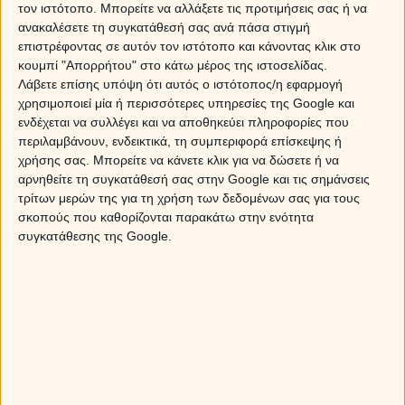
τον ιστότοπο. Μπορείτε να αλλάξετε τις προτιμήσεις σας ή να
ανακαλέσετε τη συγκατάθεσή σας ανά πάσα στιγμή
Η ανάδρομη Αφροδίτη θα παίξει ουσιαστικό ρόλο στις
επιστρέφοντας σε αυτόν τον ιστότοπο και κάνοντας κλικ στο
σημαντικές σχέσεις της ζωής μας
. Μπορεί να έχει να
κουμπί "Απορρήτου" στο κάτω μέρος της ιστοσελίδας.
κάνει με το οριστικό κλείσιμο μιας σχέσης η οποία έχει
Λάβετε επίσης υπόψη ότι αυτός ο ιστότοπος/η εφαρμογή
φθαρεί από το πέρασμα του χρόνου και έχει ολοκληρώσει
χρησιμοποιεί μία ή περισσότερες υπηρεσίες της Google και
τον κύκλο της, ενώ για κάποιους άλλους μπορεί να είναι
ενδέχεται να συλλέγει και να αποθηκεύει πληροφορίες που
το άνοιγμα μιας καινούργιας περιόδου με ένα πρόσωπο
περιλαμβάνουν, ενδεικτικά, τη συμπεριφορά επίσκεψης ή
από το παρελθόν.
χρήσης σας. Μπορείτε να κάνετε κλικ για να δώσετε ή να
αρνηθείτε τη συγκατάθεσή σας στην Google και τις σημάνσεις
Ωστόσο,
δεν είναι εποχή ούτε για την έναρξη νέων
τρίτων μερών της για τη χρήση των δεδομένων σας για τους
σχέσεων, αλλά ούτε για την επισημοποίηση τους ή για
σκοπούς που καθορίζονται παρακάτω στην ενότητα
γάμο
!
Είναι όμως η κατάλληλη στιγμή για να στείλεις
συγκατάθεσης της Google.
εκείνο το μήνυμα, που σκέπτεσαι εδώ και πολύ καιρό
να… πληκτρολογήσεις στο κινητό σου, ζητώντας μια
συνάντηση με ένα πρόσωπο που μπορεί να έχει φύγει
από τη ζωή σου, αλλά δεν έφυγε ποτέ από την καρδιά
σου!
Η εποχή αυτή χαρακτηρίζεται ως η… επέλαση των
πρώην εραστών
. Σε σχέσεις που δεν είχαν την τύχη πο