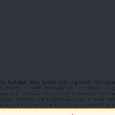
Το τριήμερο αυτό έχουμε τρία σημαντικά πλανητικά
γεγονότα
, τα οποία διαμορφώνουν νέες εξελίξεις στις
ζωές μας. Το πρώτο από αυτά είναι ένα γεγονός που όλοι
έχουμε συζητήσει και αναμένουμε, αφού θα δώσει στο
καλοκαίρι αυτό μια ιδιαίτερη και ξεχωριστή χροιά! Μιλάμε
για την
Αφροδίτη, τον πλανήτη της αγάπης, των αξιών,