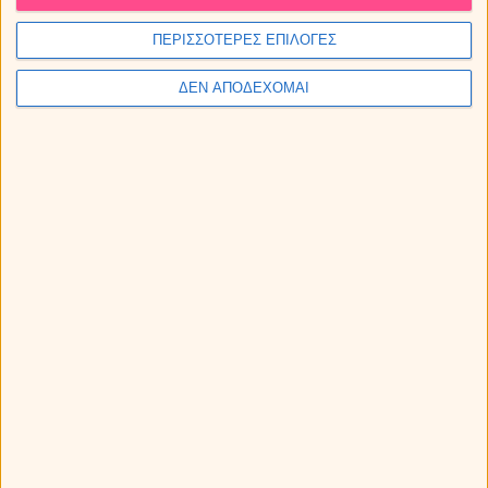
ΠΕΡΙΣΣΟΤΕΡΕΣ ΕΠΙΛΟΓΕΣ
ΔΕΝ ΑΠΟΔΕΧΟΜΑΙ
Η Αφροδίτη σε αντίθεση με τον Ποσειδώνα: Πως θα
επηρεάσει το ζώδιό σου;
Οι αστρολογικές προβλέψεις για την εβδομάδα 10 ως
16/8/2026, από την Μαρία.
Οι προβλέψεις για τα αισθηματικά σου την εβδομάδα 10 ως
16/8/2026.