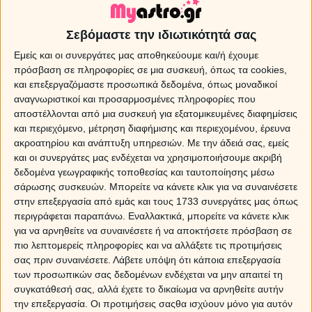
της ομορφιάς και των σχέσεων, η οποία μόλις πάτησε
το κατώφλι του ζωδίου της Παρθένου, αποφασίζει να
περάσει σε ανάδρομη πορεία, για να επιστρέψει στις
Σεβόμαστε την ιδιωτικότητά σας
31 Ιουλίου στο ζώδιο του Λέοντα
. Ξεκινά την ανάδρομη
Εμείς και οι συνεργάτες μας αποθηκεύουμε και/ή έχουμε
πορεία της από την μηδενική μοίρα της Παρθένου και
πρόσβαση σε πληροφορίες σε μια συσκευή, όπως τα cookies,
φτάνει ως την 14η μοίρα του Λέοντα, για να περάσει και
και επεξεργαζόμαστε προσωπικά δεδομένα, όπως μοναδικοί
πάλι σε ορθόδρομη τροχιά στις 6 Σεπτεμβρίου.
αναγνωριστικοί και προσαρμοσμένες πληροφορίες που
αποστέλλονται από μια συσκευή για εξατομικευμένες διαφημίσεις
Η περίοδος αυτή ανοίγει ένα καινούργιο κεφάλαιο
και περιεχόμενο, μέτρηση διαφήμισης και περιεχομένου, έρευνα
επανεξέτασης σε σχέσεις, συνεργασίες, λάθος
ακροατηρίου και ανάπτυξη υπηρεσιών.
Με την άδειά σας, εμείς
κινήσεις ή επιλογές της προηγούμενης περιόδου
.
και οι συνεργάτες μας ενδέχεται να χρησιμοποιήσουμε ακριβή
Τώρα μας δίνεται η δυνατότητα να τις ξαναδούμε μέσα
δεδομένα γεωγραφικής τοποθεσίας και ταυτοποίησης μέσω
από μια ευρύτερη οπτική, πιο αποστασιοποιημένη, πιο
σάρωσης συσκευών. Μπορείτε να κάνετε κλικ για να συναινέσετε
ξεκάθαρη, και να κάνουμε διορθωτικές κινήσεις.
στην επεξεργασία από εμάς και τους 1733 συνεργάτες μας όπως
περιγράφεται παραπάνω. Εναλλακτικά, μπορείτε να κάνετε κλικ
για να αρνηθείτε να συναινέσετε ή να αποκτήσετε πρόσβαση σε
Οικονομικά ζητήματα επανέρχονται στο προσκήνιο
,
πιο λεπτομερείς πληροφορίες και να αλλάξετε τις προτιμήσεις
συζητήσεις, καθώς επίσης και συμφωνίες, που
σας πριν συναινέσετε.
Λάβετε υπόψη ότι κάποια επεξεργασία
ενδεχομένως δεν είχαν καταφέρει να ολοκληρωθούν,
των προσωπικών σας δεδομένων ενδέχεται να μην απαιτεί τη
δίνοντάς μας τη δυνατότητα να τις τελειοποιήσουμε ή να
συγκατάθεσή σας, αλλά έχετε το δικαίωμα να αρνηθείτε αυτήν
προσθέσουμε στοιχεία, τα οποία θα βοηθήσουν στην
την επεξεργασία. Οι προτιμήσεις σαςθα ισχύουν μόνο για αυτόν
εξέλιξη των όποιων διαπραγματεύσεων.