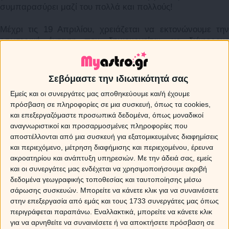
συμπαρασύρει μαζί του πολλά και πολλούς!
Μέχρι τις 19 Απριλίου, χρειάζεται να εκτονώνουμε την
εσωτερική ένταση που δημιουργείται, με διάφορους
τρόπους γιατί είναι πολύ πιθανό να γίνεται η αιτία
εντάσεων κα προστριβών.
Σεβόμαστε την ιδιωτικότητά σας
Ωστόσο η ατμόσφαιρα αρχίζει και φαίνεται περισσότερο
Εμείς και οι συνεργάτες μας αποθηκεύουμε και/ή έχουμε
ξεκάθαρη, περισσότερο υγιής ως προς τον τρόπο
πρόσβαση σε πληροφορίες σε μια συσκευή, όπως τα cookies,
ενέργειας και αντίδρασης, αλλά εξ’αιτίας και του
και επεξεργαζόμαστε προσωπικά δεδομένα, όπως μοναδικοί
γεγονότος ότι περνούν και οι υπόλοιποι πλανήτες στην
αναγνωριστικοί και προσαρμοσμένες πληροφορίες που
ίδια ζωδιακή θέση σταδιακά κι έτσι γίνεται η …πλήρης
αποστέλλονται από μια συσκευή για εξατομικευμένες διαφημίσεις
εξυγίανση του κλίματος που επικρατεί τώρα.
και περιεχόμενο, μέτρηση διαφήμισης και περιεχομένου, έρευνα
ακροατηρίου και ανάπτυξη υπηρεσιών.
Με την άδειά σας, εμείς
Ζώδια και προβλέψεις με Άρη στον Κριό.
και οι συνεργάτες μας ενδέχεται να χρησιμοποιήσουμε ακριβή
δεδομένα γεωγραφικής τοποθεσίας και ταυτοποίησης μέσω
σάρωσης συσκευών. Μπορείτε να κάνετε κλικ για να συναινέσετε
Sponsored Links
στην επεξεργασία από εμάς και τους 1733 συνεργάτες μας όπως
περιγράφεται παραπάνω. Εναλλακτικά, μπορείτε να κάνετε κλικ
για να αρνηθείτε να συναινέσετε ή να αποκτήσετε πρόσβαση σε