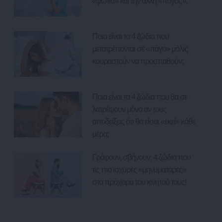
«φωτιά» και την άλλη «πάγος»;
Ποια είναι τα 4 ζώδια που
μετατρέπονται σε «πάγο» μόλις
κουραστούν να προσπαθούν;
Ποια είναι τα 4 ζώδια που θα σε
λατρέψουν μόνο αν τους
αποδείξεις ότι θα είσαι «εκεί» κάθε
μέρα;
Γράφουν, σβήνουν: 4 ζώδια που
τις πιο ισχυρές «μηνυματάρες»
στα πρόχειρα του κινητού τους!