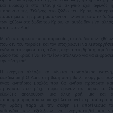
και κυριαρχία στο πλανητικό σκηνικό έχει αφενός η
παρουσία της Σελήνης στο ζώδιο του Κριού, αφετέρου
παρατηρείται η πρώτη μετακίνηση πλανήτη από το ζώδιο
των Ιχθύων στο ζώδιο του Κριού, και αυτός δεν είναι άλλος
από …τον Άρη!
Μετά από αρκετό καιρό παρουσίας στο ζώδιο των Ιχθύων
που δεν του ταιριάζει και τον υποχρεώνει να λειτουργήσει
ενάντια στην φύση του, ο Άρης περνά στη δράση, αφού το
ζώδιο του Κριού είναι το πλέον κατάλληλο για να εκφράσει
την φύση του!
Η ενέργεια αλλάζει και γίνεται περισσότερο έντονη,
διεκδικητική! Ο Άρης στη θέση αυτή θα λειτουργήσει σαν
ένας κινητήριος μοχλός που θα κινήσει πρόσωπα και
πράγματα που μέχρι τώρα έμεναν σε αδράνεια. Οι
εξελίξεις ακολουθούν μια άλλη ροή, μια και ο
παρορμητισμός που κυριαρχεί λειτουργεί περισσότερο με
την δράση παρά με την σκέψη, με αποτέλεσμα το
γαϊτανάκι των εξελίξεων να ενεργοποιηθεί και να