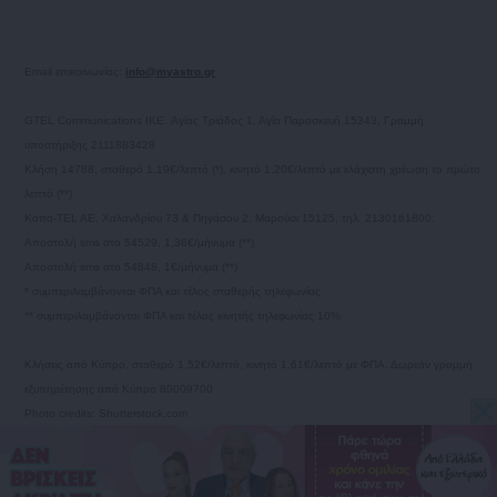
Email επικοινωνίας:
info@myastro.gr
GTEL Communications IKE. Αγίας Τριάδος 1, Αγία Παρασκευή 15343, Γραμμή
υποστήριξης 2111883428
Κλήση 14788, σταθερό 1,19€/λεπτό (*), κινητό 1,20€/λεπτό με ελάχιστη χρέωση το πρώτο
λεπτό (**)
Καπα-TEL AE, Χαλανδρίου 73 & Πηγάσου 2, Μαρούσι 15125, τηλ. 2130161800.
Αποστολή sms στο 54529, 1,36€/μήνυμα (**)
Αποστολή sms στο 54848, 1€/μήνυμα (**)
* συμπεριλαμβάνονται ΦΠΑ και τέλος σταθερής τηλεφωνίας
** συμπεριλαμβάνονται ΦΠΑ και τέλος κινητής τηλεφωνίας 10%
Κλήσεις από Κύπρο, σταθερό 1,52€/λεπτό, κινητό 1,61€/λεπτό με ΦΠΑ. Δωρεάν γραμμή
εξυπηρέτησης από Κύπρο 80009700
Photo credits: Shutterstock.com