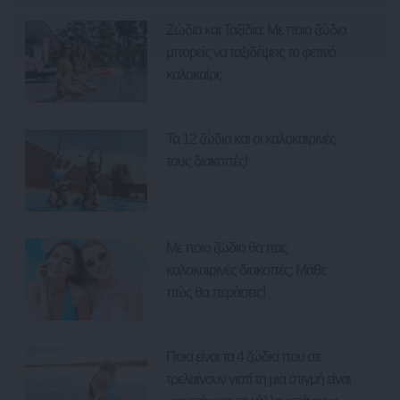
Ζώδια και Ταξίδια: Με ποια ζώδια
μπορείς να ταξιδέψεις το φετινό
καλοκαίρι;
Τα 12 ζώδια και οι καλοκαιρινές
τους διακοπές!
Με ποιο ζώδιο θα πας
καλοκαιρινές διακοπές; Μάθε
πώς θα περάσεις!
Ποια είναι τα 4 ζώδια που σε
τρελαίνουν γιατί τη μια στιγμή είναι