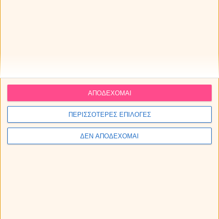
ΑΠΟΔΕΧΟΜΑΙ
ΠΕΡΙΣΣΟΤΕΡΕΣ ΕΠΙΛΟΓΕΣ
ΔΕΝ ΑΠΟΔΕΧΟΜΑΙ
Οι αισθηματικές προβλέψεις Ταρώ την εβδομάδα 10 ως
16/8/2026.
Άρης στον Καρκίνο από τις 11 Αυγούστου ως 28
Σεπτεμβρίου 2026. Προβλέψεις για τα ζώδια.