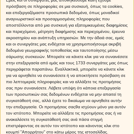
ελκυστικό ή μας ανοίγει την πόρτα για τον…ονειρόκοσμο.
πρόσβαση σε πληροφορίες σε μια συσκευή, όπως τα cookies,
Το αποτέλεσμα είναι ότι πολύ εύκολα χάνουμε το μέτρο
και επεξεργαζόμαστε προσωπικά δεδομένα, όπως μοναδικοί
και αφήνουμε να παρασυρθούμε σε καταστάσεις που
αναγνωριστικοί και προσαρμοσμένες πληροφορίες που
υπηρετούν την ‘’άλλη πλευρά ‘’ του εαυτού μας, αυτή των
αποστέλλονται από μια συσκευή για εξατομικευμένες διαφημίσεις
ενστίκτων και των παρορμήσεών μας…
και περιεχόμενο, μέτρηση διαφήμισης και περιεχομένου, έρευνα
ακροατηρίου και ανάπτυξη υπηρεσιών.
Με την άδειά σας, εμείς
Η αστρολογική όψη των αισθήσεων και των
και οι συνεργάτες μας ενδέχεται να χρησιμοποιήσουμε ακριβή
δεδομένα γεωγραφικής τοποθεσίας και ταυτοποίησης μέσω
...παραισθήσεων.
σάρωσης συσκευών. Μπορείτε να κάνετε κλικ για να συναινέσετε
στην επεξεργασία από εμάς και τους 1733 συνεργάτες μας όπως
Άφθονο ποτό , πολύς αισθησιασμός, ξέφρενο σεξ,
περιγράφεται παραπάνω. Εναλλακτικά, μπορείτε να κάνετε κλικ
εμπλουτισμένο με κάθε είδους φαντασίωση… είναι
για να αρνηθείτε να συναινέσετε ή να αποκτήσετε πρόσβαση σε
κάποιες από τις εικόνες που συνθέτουν οι δύο πλανήτες,
πιο λεπτομερείς πληροφορίες και να αλλάξετε τις προτιμήσεις
και βέβαια όλα αυτά βάλτε τα στον υπερθετικό τους
σας πριν συναινέσετε.
Λάβετε υπόψη ότι κάποια επεξεργασία
βαθμό! Είναι δύσκολο να ξεχωρίσεις το σωστό από το
των προσωπικών σας δεδομένων ενδέχεται να μην απαιτεί τη
λάθος σήμερα… Όλα ντύνονται με εκείνο τον μαγικό
συγκατάθεσή σας, αλλά έχετε το δικαίωμα να αρνηθείτε αυτήν
μανδύα που τόσο έντεχνα ρίχνει στα μάτια μας ο ‘’Μαιτρ’’
την επεξεργασία. Οι προτιμήσεις σαςθα ισχύουν μόνο για αυτόν
των ψευδαισθήσεων και ντύνει τα πάντα με μυστηριακά
τον ιστότοπο. Μπορείτε να αλλάξετε τις προτιμήσεις σας ή να
θελκτικά χρώματα που έχουν την στόφα του ‘’ιδανικού….
ανακαλέσετε τη συγκατάθεσή σας ανά πάσα στιγμή
Η άλλη πλευρά της όψης μιλά για… παρασκήνιο, το οποίο
επιστρέφοντας σε αυτόν τον ιστότοπο και κάνοντας κλικ στο
πλέκει τον ιστό του πίσω από την πλάτη μας και το
κουμπί "Απορρήτου" στο κάτω μέρος της ιστοσελίδας.