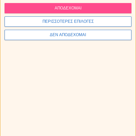
ΑΠΟΔΕΧΟΜΑΙ
ΠΕΡΙΣΣΟΤΕΡΕΣ ΕΠΙΛΟΓΕΣ
ΔΕΝ ΑΠΟΔΕΧΟΜΑΙ
Μηνιαίες αισθηματικές προβλέψεις Αυγούστου 2026, από
την Κατερίνα (Video).
Αισθηματικές αστρολογικές προβλέψεις Αυγούστου 2026.