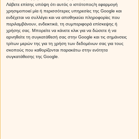
αντιλαμβανόμαστε όταν είναι πολύ αργά… Διαπλεκόμενες
Λάβετε επίσης υπόψη ότι αυτός ο ιστότοπος/η εφαρμογή
ιστορίες, που μπορεί να συμπαρασύρουν ότι βρεθεί
χρησιμοποιεί μία ή περισσότερες υπηρεσίες της Google και
μπροστά τους, με κίνδυνο και να εκθέσεις και να
ενδέχεται να συλλέγει και να αποθηκεύει πληροφορίες που
εκτεθείς... και βεβαίως να βρεθείς μπλεγμένος σε
περιλαμβάνουν, ενδεικτικά, τη συμπεριφορά επίσκεψης ή
απίθανες ιστορίες που κανείς δεν ξέρει από πού
χρήσης σας. Μπορείτε να κάνετε κλικ για να δώσετε ή να
ξεκίνησαν και πως θα καταλήξουν! Επικίνδυνο!
αρνηθείτε τη συγκατάθεσή σας στην Google και τις σημάνσεις
τρίτων μερών της για τη χρήση των δεδομένων σας για τους
Το τετράγωνο Άρη Πλούτωνα και αστρολογικές
σκοπούς που καθορίζονται παρακάτω στην ενότητα
συγκατάθεσης της Google.
προβλέψεις για όλα τα ζώδια.
Γι’ αυτό τα ζώδια
Ιχθύες, Δίδυμοι, Τοξότες, Παρθένοι
των
πρώτων ημερών ή όσοι έχετε ωροσκόπο ή πλανήτες στα
ζώδια αυτά το νου σας… Η μέρα κρύβει κινδύνους…
Προσέξτε την υπερβολική έκθεση σε ότι σας βοηθά να
ξεφεύγετε… και τα κακόφημα μονοπάτια…
Οι Σειρήνε
έχουν πολλά τραγούδια να ψιθυρίσουν στο αυτί σας
και πολύ επιμονή προσφέροντας σας μοναδικά
κίνητρα… Και η ανάγκη σας για να ζήσετε το
διαφορετικό είναι μεγάλη… Κάντε λίγο υπομονή…
Τα
καλύτερα θα έλθουν στη συνέχεια!
Promise!!!