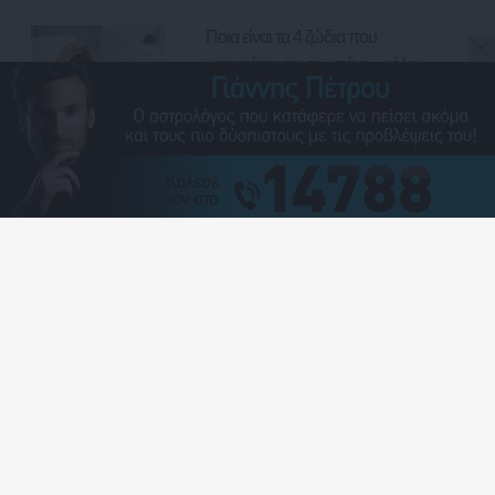
Ποια είναι τα 4 ζώδια που
μετατρέπονται σε «πάγο» μόλις
κουραστούν να προσπαθούν;
Ποια είναι τα 4 ζώδια που θα σε
λατρέψουν μόνο αν τους
αποδείξεις ότι θα είσαι «εκεί» κάθε
μέρα;
Γράφουν, σβήνουν: 4 ζώδια που
τις πιο ισχυρές «μηνυματάρες»
στα πρόχειρα του κινητού τους!