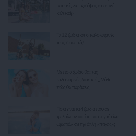
μπορείς να ταξιδέψεις το φετινό
καλοκαίρι;
Τα 12 ζώδια και οι καλοκαιρινές
τους διακοπές!
Με ποιο ζώδιο θα πας
καλοκαιρινές διακοπές; Μάθε
πώς θα περάσεις!
Ποια είναι τα 4 ζώδια που σε
τρελαίνουν γιατί τη μια στιγμή είναι
«φωτιά» και την άλλη «πάγος»;