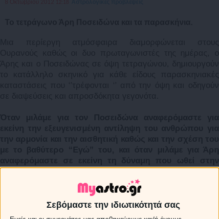
8 Οκτωβρίου 2012
Αστρολογικές προβλέψεις
12:18
Το τετράγωνο Άρη Ποσειδώνα και τα παρασκήνια.
Μια περίεργη ατμόσφαιρα διαμορφώνεται στους
Ουρανούς καθώς οι δυο πρωταγωνιστές της ημέρας, ο
Άρης και ο Ποσειδώνας σε όψη τετραγώνου, δημιουργούν
το κατάλληλο σκηνικό για κάθε είδους παρασκηνιακές
καταστάσεις που ‘’τρέφονται ‘’ από την όψη και οδηγούν
σε διαψεύσεις και απροσδόκητα γεγονότα.
Όταν μιλάμε για τον Ποσειδώνα αναφερόμαστε για
εκείνη την εξευγενισμένη αντίληψη του ανθρώπου για
την αρμονία και την αισθητική καθώς και την σχέση του
με το βαθύτερο “Εγώ” του, και όταν μιλάμε για Άρη
αναφερόμαστε σε εκείνη τη δύναμη που ωθεί στην
δράση και στην παρορμητική έκφραση.
Η εμπλοκή του
σε μια τέτοια όψη έχει σαν αποτέλεσμα να μας ωθήσουν
σε κάθε είδους χαοτικές και δύσκολες καταστάσεις,
ορμώμενοι από μια εξωτερική ανάγκη φυγής ή
Σεβόμαστε την ιδιωτικότητά σας
δραπέτευσης προς κάθετι που στα μάτια μας φαντάζει
Εμείς και οι συνεργάτες μας αποθηκεύουμε και/ή έχουμε