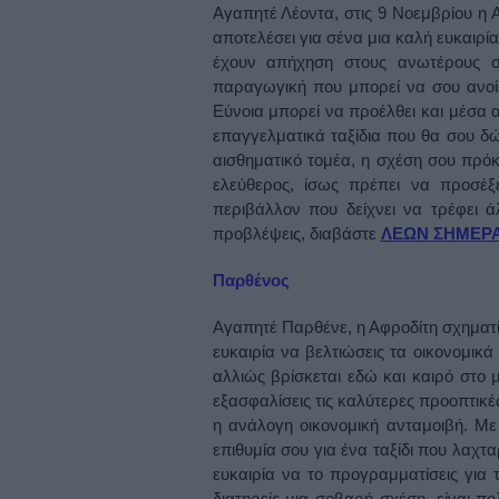
Αγαπητέ Λέοντα, στις 9 Νοεμβρίου η Α
αποτελέσει για σένα μια καλή ευκαιρία
έχουν απήχηση στους ανωτέρους σο
παραγωγική που μπορεί να σου ανοίξ
Εύνοια μπορεί να προέλθει και μέσα
επαγγελματικά ταξίδια που θα σου δώ
αισθηματικό τομέα, η σχέση σου πρόκε
ελεύθερος, ίσως πρέπει να προσέξ
περιβάλλον που δείχνει να τρέφει ά
προβλέψεις, διαβάστε
ΛΕΩΝ ΣΗΜΕΡ
Παρθένος
Αγαπητέ Παρθένε, η Αφροδίτη σχηματίζε
ευκαιρία να βελτιώσεις τα οικονομικά
αλλιώς βρίσκεται εδώ και καιρό στο
εξασφαλίσεις τις καλύτερες προοπτικέ
η ανάλογη οικονομική ανταμοιβή. Μ
επιθυμία σου για ένα ταξίδι που λαχτα
ευκαιρία να το προγραμματίσεις για 
διατηρείς μια σοβαρή σχέση, είναι π