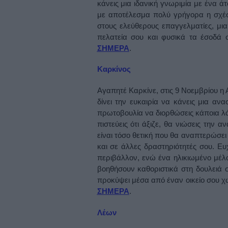
κάνεις μια ιδανική γνωριμία με ένα ά
με αποτέλεσμα πολύ γρήγορα η σχέσ
στους ελεύθερους επαγγελματίες, μι
πελατεία σου και φυσικά τα έσοδά σ
ΣΗΜΕΡΑ
.
Καρκίνος
Αγαπητέ Καρκίνε, στις 9 Νοεμβρίου η 
δίνει την ευκαιρία να κάνεις μια αν
πρωτοβουλία να διορθώσεις κάποια λάθ
πιστεύεις ότι άξιζε, θα νιώσεις την 
είναι τόσο θετική που θα αναπτερώσει
και σε άλλες δραστηριότητές σου. Ευ
περιβάλλον, ενώ ένα ηλικιωμένο μέλο
βοηθήσουν καθοριστικά στη δουλειά σ
προκύψει μέσα από έναν οικείο σου χώ
ΣΗΜΕΡΑ
.
Λέων