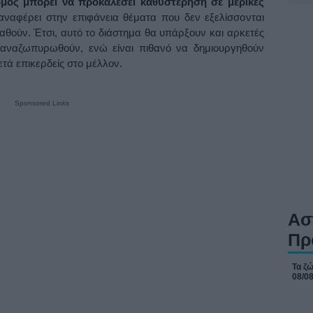
ρομος μπορεί να προκαλέσει καθυστέρηση σε μερικές
αναφέρει στην επιφάνεια θέματα που δεν εξελίσσονται
θούν. Έτσι, αυτό το διάστημα θα υπάρξουν και αρκετές
 αναζωπυρωθούν, ενώ είναι πιθανό να δημιουργηθούν
τά επικερδείς στο μέλλον.
Sponsored Links
Ασ
Πρ
Τα ζώ
08/0