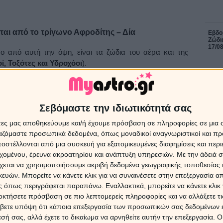
ται από το τρίγωνο Αφροδίτης – Δία
Εβδομ
Ζώδια
17/0
ο από αυτή την όψη, είναι τα ζώδια του αέρα και της
οί, Τοξότες και Υδροχόοι
).
ς – Δία
και η επιρροή του στα ζώδια
ΔΩΡΕ
Χρίστ
Σεβόμαστε την ιδιωτικότητά σας
έκλει
άτες μας αποθηκεύουμε και/ή έχουμε πρόσβαση σε πληροφορίες σε μια
ην πορεία της στον έβδομο οίκο του ηλιακού ωροσκοπίου
ργαζόμαστε προσωπικά δεδομένα, όπως μοναδικοί αναγνωριστικοί και 
ων σχέσεών σου, σχηματίζει τρίγωνο με τον Δία στις 9
στέλλονται από μια συσκευή για εξατομικευμένες διαφημίσεις και περ
ει να εκφράσεις πιο εύκολα τα συναισθήματα και τις
16 Ιο
εχομένου, έρευνα ακροατηρίου και ανάπτυξη υπηρεσιών.
Με την άδειά σα
να δεθείς περισσότερο μαζί του. Αν διατηρείς ήδη μια
χεται να χρησιμοποιήσουμε ακριβή δεδομένα γεωγραφικής τοποθεσίας 
Ηλια
νουν αιτία να συνειδητοποιήσεις ότι είναι η κατάλληλη
στις 
ών. Μπορείτε να κάνετε κλικ για να συναινέσετε στην επεξεργασία απ
Προβλ
 και να προχωρήσεις σε επίσημη δέσμευση και δεν
 όπως περιγράφεται παραπάνω. Εναλλακτικά, μπορείτε να κάνετε κλικ γ
 ρομαντική έξοδο ή ακόμα και ένα ταξίδι για να του
οκτήσετε πρόσβαση σε πιο λεπτομερείς πληροφορίες και να αλλάξετε τι
πάλι είσαι ελεύθερος, η όψη αυτή σου επιφυλάσσει μια
βετε υπόψη ότι κάποια επεξεργασία των προσωπικών σας δεδομένων ε
πάρξει και σε επαγγελματικές συνεργασίες. Για τις
8 Αυγ
εσή σας, αλλά έχετε το δικαίωμα να αρνηθείτε αυτήν την επεξεργασία. 