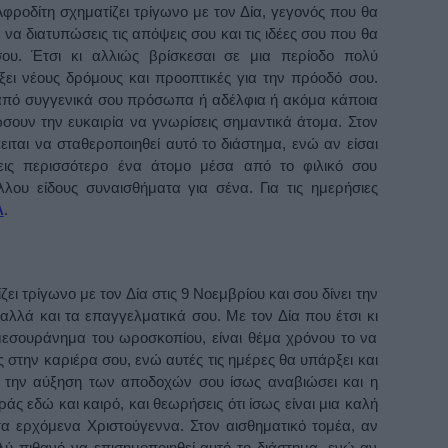
φροδίτη σχηματίζει τρίγωνο με τον Δία, γεγονός που θα
 να διατυπώσεις τις απόψεις σου και τις ιδέες σου που θα
υ. Έτσι κι αλλιώς βρίσκεσαι σε μια περίοδο πολύ
ει νέους δρόμους και προοπτικές για την πρόοδό σου.
 από συγγενικά σου πρόσωπα ή αδέλφια ή ακόμα κάποια
σουν την ευκαιρία να γνωρίσεις σημαντικά άτομα. Στον
ιται να σταθεροποιηθεί αυτό το διάστημα, ενώ αν είσαι
εις περισσότερο ένα άτομο μέσα από το φιλικό σου
λλου είδους συναισθήματα για σένα. Για τις ημερήσιες
Α
.
ι τρίγωνο με τον Δία στις 9 Νοεμβρίου και σου δίνει την
 αλλά και τα επαγγελματικά σου. Με τον Δία που έτσι κι
 μεσουράνημα του ωροσκοπίου, είναι θέμα χρόνου το να
ς στην καριέρα σου, ενώ αυτές τις ημέρες θα υπάρξει και
ε την αύξηση των αποδοχών σου ίσως αναβιώσει και η
ράς εδώ και καιρό, και θεωρήσεις ότι ίσως είναι μια καλή
τα ερχόμενα Χριστούγεννα. Στον αισθηματικό τομέα, αν
ολύ πιθανό να επισημοποιηθεί αυτό το διάστημα, ενώ αν