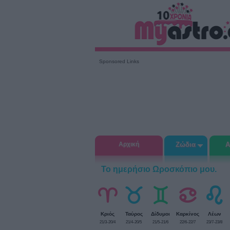
Sponsored Links
Αρχική
Ζώδια
Α
Το ημερήσιο Ωροσκόπιο μου.
Κριός
Ταύρος
Δίδυμοι
Καρκίνος
Λέων
21/3-20/4
21/4-20/5
21/5-21/6
22/6-22/7
23/7-23/8