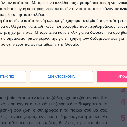
ΟΣ ΣΗΜΕΡΑ
.
τόν τον ιστότοπο. Μπορείτε να αλλάξετε τις προτιμήσεις σας ή να ανακα
Ο Άρη
Αυγο
 πάσα στιγμή επιστρέφοντας σε αυτόν τον ιστότοπο και κάνοντας κλι
«φου
ω μέρος της ιστοσελίδας.
 ότι αυτός ο ιστότοπος/η εφαρμογή χρησιμοποιεί μία ή περισσότερες 
ηματίσει η κυβερνήτης σου Αφροδίτη με τον Δία στις 9
ι να συλλέγει και να αποθηκεύει πληροφορίες που περιλαμβάνουν, ενδεικ
 επιρροή τόσο για τα επαγγελματικά σου όσο και για τα
8 Αυγ
ης ή χρήσης σας. Μπορείτε να κάνετε κλικ για να δώσετε ή να αρνηθε
 ότι ο Δίας βρίσκεται σε ανάδρομη πορεία, μπορεί να
 τις σημάνσεις τρίτων μερών της για τη χρήση των δεδομένων σας για
οδα σου, δεν αποκλείεται όμως να γίνει αιτία να λάβεις
άτω στην ενότητα συγκατάθεσης της Google.
ρό. Σε κάθε περίπτωση θα πρέπει να συνεχίσεις τις
Ασ
ματικό τομέα, ώστε να μπορέσεις να σταθεροποιήσεις τη
ματά σου. Ευχάριστες εξελίξεις αναμένεται να έχουν όσοι
1
τα για ένα άτομο μέσα από το επαγγελματικό τους
ψεις, διαβάστε
ΤΑΥΡΟΣ ΣΗΜΕΡΑ
.
2
ΕΠΙΛΟΓΕΣ
ΔΕΝ ΑΠΟΔΕΧΟΜΑΙ
ΑΠΟΔ
3
που βρίσκεται στο δικό σου ζώδιο, σχηματίζει την ευνοϊκή
4
και σου εγγυάται να κάνει εξαιρετικά ενδιαφέρουσα τη
ματική σου ζωή, ο σύντροφος ή τα παιδιά σου θα σου
5
κές στιγμές χαράς, ενώ και η δημιουργικότητά σου θα
τους αδέσμευτους του ζωδίου, θα έχεις την ευκαιρία να