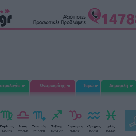
στρολογία
Ονειροκρίτης
Ταρώ
Δημοφιλή
Παρθένος
Ζυγός
Σκορπιός
Τοξότης
Αιγόκερως
Υδροχόος
Ιχθείς
24/8-22/9
23/9-22/10
23/10-22/11
23/11-21/12
22/12-19/1
20/1-19/2
20/2-20/3