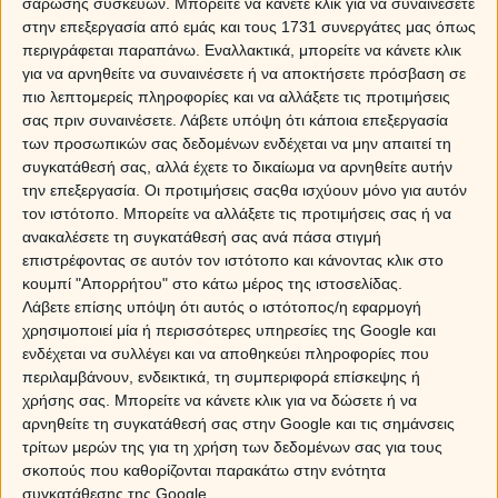
σάρωσης συσκευών. Μπορείτε να κάνετε κλικ για να συναινέσετε
μελετημένο σχέδιο και έχει την δομή και την οργάνωση
στην επεξεργασία από εμάς και τους 1731 συνεργάτες μας όπως
που χρειάζεται, για να πετύχει. Πράγματα που
περιγράφεται παραπάνω. Εναλλακτικά, μπορείτε να κάνετε κλικ
δουλεύουμε ή προωθούμε εδώ και καιρό, ήρθε η ώρα να
για να αρνηθείτε να συναινέσετε ή να αποκτήσετε πρόσβαση σε
τα δούμε να ολοκληρώνονται και να παίρνουν την τελική
πιο λεπτομερείς πληροφορίες και να αλλάξετε τις προτιμήσεις
τους μορφή.
σας πριν συναινέσετε.
Λάβετε υπόψη ότι κάποια επεξεργασία
των προσωπικών σας δεδομένων ενδέχεται να μην απαιτεί τη
Γεγονός είναι πως για ό,τι κάνουμε, θα χρειαστεί πολλή
συγκατάθεσή σας, αλλά έχετε το δικαίωμα να αρνηθείτε αυτήν
και σκληρή δουλειά στην όποια διαδρομή ακολουθήσουμε,
την επεξεργασία. Οι προτιμήσεις σαςθα ισχύουν μόνο για αυτόν
όμως μόνο έτσι μπορεί να έχουμε και τα αποτελέσματα
τον ιστότοπο. Μπορείτε να αλλάξετε τις προτιμήσεις σας ή να
που θέλουμε!!!
ανακαλέσετε τη συγκατάθεσή σας ανά πάσα στιγμή
επιστρέφοντας σε αυτόν τον ιστότοπο και κάνοντας κλικ στο
Βεβαίως, Άρη-Κρόνο έχουμε εδώ και, παρόλο που η
κουμπί "Απορρήτου" στο κάτω μέρος της ιστοσελίδας.
όψη κατατάσσεται στις θετικές, καλό είναι να έχουμε
Λάβετε επίσης υπόψη ότι αυτός ο ιστότοπος/η εφαρμογή
τον νου μας, μια και τα ατυχήματα με τους δύο αυτούς
χρησιμοποιεί μία ή περισσότερες υπηρεσίες της Google και
σε εμπλοκή είναι πιθανά!
ενδέχεται να συλλέγει και να αποθηκεύει πληροφορίες που
περιλαμβάνουν, ενδεικτικά, τη συμπεριφορά επίσκεψης ή
Ποια ζώδια ευνοούνται περισσότερο
χρήσης σας. Μπορείτε να κάνετε κλικ για να δώσετε ή να
αρνηθείτε τη συγκατάθεσή σας στην Google και τις σημάνσεις
τρίτων μερών της για τη χρήση των δεδομένων σας για τους
Sponsored Links
σκοπούς που καθορίζονται παρακάτω στην ενότητα
συγκατάθεσης της Google.