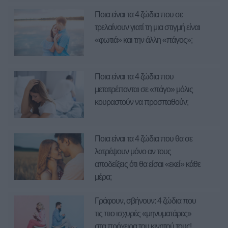
Ποια είναι τα 4 ζώδια που σε
τρελαίνουν γιατί τη μια στιγμή είναι
«φωτιά» και την άλλη «πάγος»;
Ποια είναι τα 4 ζώδια που
μετατρέπονται σε «πάγο» μόλις
κουραστούν να προσπαθούν;
Ποια είναι τα 4 ζώδια που θα σε
λατρέψουν μόνο αν τους
αποδείξεις ότι θα είσαι «εκεί» κάθε
μέρα;
Γράφουν, σβήνουν: 4 ζώδια που
τις πιο ισχυρές «μηνυματάρες»
στα πρόχειρα του κινητού τους!