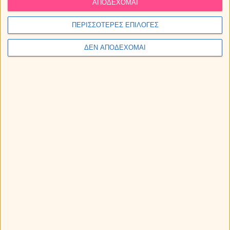
ΑΠΟΔΕΧΟΜΑΙ
ΠΕΡΙΣΣΟΤΕΡΕΣ ΕΠΙΛΟΓΕΣ
ΔΕΝ ΑΠΟΔΕΧΟΜΑΙ
Αισθηματικές αστρολογικές προβλέψεις Αυγούστου 2026.