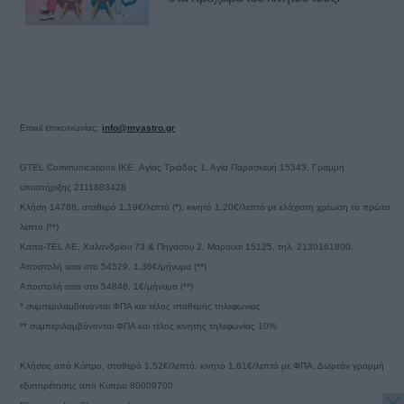
Email επικοινωνίας:
info@myastro.gr
GTEL Communications IKE. Αγίας Τριάδος 1, Αγία Παρασκευή 15343, Γραμμή
υποστήριξης 2111883428
Κλήση 14788, σταθερό 1,19€/λεπτό (*), κινητό 1,20€/λεπτό με ελάχιστη χρέωση το πρώτο
λεπτό (**)
Καπα-TEL AE, Χαλανδρίου 73 & Πηγάσου 2, Μαρούσι 15125, τηλ. 2130161800.
Αποστολή sms στο 54529, 1,36€/μήνυμα (**)
Αποστολή sms στο 54848, 1€/μήνυμα (**)
* συμπεριλαμβάνονται ΦΠΑ και τέλος σταθερής τηλεφωνίας
** συμπεριλαμβάνονται ΦΠΑ και τέλος κινητής τηλεφωνίας 10%
Κλήσεις από Κύπρο, σταθερό 1,52€/λεπτό, κινητό 1,61€/λεπτό με ΦΠΑ. Δωρεάν γραμμή
εξυπηρέτησης από Κύπρο 80009700