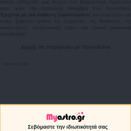
κιόλας εβδομάδα μας δείχνει ένα διαφορετικό πρόσωπο
από αυτό του δύσκολου Νοέμβρη που διανύσαμε.
Έρχεται με μια διάθεση ξεφαντώματος
και ανατρέπει μ
πολύ ξαφνικό τρόπο τις ενέργειες, τις διαθέσεις, τις
καταστάσεις, σκορπώντας γύρω του πολλά χαμόγελα
αισιοδοξίας!
Ερμής σε τετράγωνο με Ποσειδώνα
Sponsored Links
Σεβόμαστε την ιδιωτικότητά σας