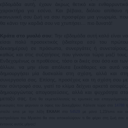
εβδομάδα αυτή, έχουν άκρως θετικό και ενθαρρυντικό
χαρακτήρα για εσένα. Και βέβαια, διόλου απίθανο η
κοινωνική σου ζωή να σου προσφέρει μια γνωριμία, που
θα κάνει την καρδιά σου να χτυπήσει… πιο δυνατά!
Κράτα στο μυαλό σου:
Την εβδομάδα αυτή καλό είναι ν
είσαι πολύ προσεκτικός (ιδιαίτερα εσύ του πρώτου
δεκαημέρου) σε πρόσωπα, συνεργάτες ή συνεταίρους,
καθώς και στις συζητήσεις που γίνονται τώρα μαζί τους.
Ενδεχομένως οι προθέσεις, τόσο οι δικές σου όσο και των
άλλων, να μην είναι απόλυτα ξεκάθαρες και αυτό να
δημιουργήσει μία δυσκολία στη σχέση, αλλά και στη
συνεργασία σας. Επίσης, προσέχεις και τη σχέση σου με
τον σύντροφό σου, γιατί το κλίμα δείχνει αρκετά ασαφές,
δημιουργώντας απογοητεύσεις, αλλά και ψυχρότητα στο
μεταξύ σας.
Εσύ θα εκμεταλλευτείς τις ερωτικές και επαγγελματικές
ευκαιρίες που φέρνουν οι όψεις του Δεκεμβρίου; Κάλεσε τώρα στο
14788
στείλε sms με την λέξη
ΕΚΑΛΗ
στο
54529
με μόνο 1,23/sms και ο
αστρολόγοι του
Myastro
θα σου αποκαλύψουν τι θα φέρει στη ζωή σου ο
έντονος αυτός μήνας!