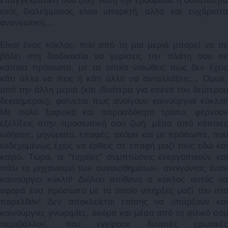
επαγγελματική σου ζωή. Αυτή την εβδομάδα η δυνατότητα
ενός διαλείμματος είναι υπαρκτή, αλλά και ευχάριστα
ανανεωτική…
Είναι ένας κύκλος, που από τη μια μεριά μπορεί να σε
βάλει στη διαδικασία να γυρίσεις την πλάτη σου σε
κάποια πρόσωπα, με τα οποία νοιώθεις πως δεν έχεις
κάτι άλλο να πεις ή κάτι άλλο να ανταλλάξεις… Όμως,
από την άλλη μεριά (και ιδιαίτερα για εσένα του δεύτερου
δεκαήμερου), φαίνεται πως ανοίγουν καινούργιοι κύκλοι!
Με πολύ ξαφνικό και απροσδόκητο τρόπο, φέρνουν
εξελίξεις στην προσωπική σου ζωή, μέσα από κάποιες
ειδήσεις, μηνύματα, επαφές, ακόμα και με πρόσωπα, που
ενδεχομένως έχεις να έρθεις σε επαφή μαζί τους εδώ και
καιρό. Τώρα, οι “τυχαίες” συμπτώσεις ενεργοποιούν και
πάλι το μηχανισμό των συναισθημάτων, ανοίγοντας έναν
καινούργιο κύκλο! Διόλου απίθανο ο κύκλος αυτός να
αφορά ένα πρόσωπο με το οποίο υπήρξες μαζί του στο
παρελθόν! Δεν αποκλείεται επίσης να υπάρξουν και
καινούργιες γνωριμίες, ακόμα και μέσα από το φιλικό σου
περιβάλλον, που εγείρουν δυνατές ερωτικές