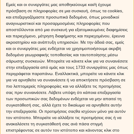
Εμείς και οι συνεργάτες μας αποθηκεύουμε και/ή έχουμε
πρόσβαση σε πληροφορίες σε μια συσκευή, όπως τα cookies,
και επεξεργαζόμαστε προσωπικά δεδομένα, όπως μοναδικοί
αναγνωριστικοί και προσαρμοσμένες πληροφορίες που
αποστέλλονται από μια συσκευή για εξατομικευμένες διαφημίσεις
και περιεχόμενο, μέτρηση διαφήμισης και περιεχομένου, έρευνα
ακροατηρίου και ανάπτυξη υπηρεσιών.
Με την άδειά σας, εμείς
και οι συνεργάτες μας ενδέχεται να χρησιμοποιήσουμε ακριβή
δεδομένα γεωγραφικής τοποθεσίας και ταυτοποίησης μέσω
σάρωσης συσκευών. Μπορείτε να κάνετε κλικ για να συναινέσετε
στην επεξεργασία από εμάς και τους 1733 συνεργάτες μας όπως
περιγράφεται παραπάνω. Εναλλακτικά, μπορείτε να κάνετε κλικ
για να αρνηθείτε να συναινέσετε ή να αποκτήσετε πρόσβαση σε
Μπορεί την ημέρα της Δευτέρας το
τετράγωνο του
Ερμή
πιο λεπτομερείς πληροφορίες και να αλλάξετε τις προτιμήσεις
με τον Ποσειδώνα
να δημιουργεί μία
χαοτική κατάσταση
σας πριν συναινέσετε.
Λάβετε υπόψη ότι κάποια επεξεργασία
στην επικοινωνία
, στις συζητήσεις, στην ροή τη
των προσωπικών σας δεδομένων ενδέχεται να μην απαιτεί τη
καθημερινότητας, δημιουργώντας διάφορα προβλήματα,
συγκατάθεσή σας, αλλά έχετε το δικαίωμα να αρνηθείτε αυτήν
περισσότερο λόγω ασάφειας ή παρερμηνειών, ωστόσο
τα
την επεξεργασία. Οι προτιμήσεις σαςθα ισχύουν μόνο για αυτόν
καλύτερα έρχονται αμέσως μετά
…
τον ιστότοπο. Μπορείτε να αλλάξετε τις προτιμήσεις σας ή να
ανακαλέσετε τη συγκατάθεσή σας ανά πάσα στιγμή
Ήλιος σε τρίγωνο με Ουρανό και Αφροδίτη σε
επιστρέφοντας σε αυτόν τον ιστότοπο και κάνοντας κλικ στο