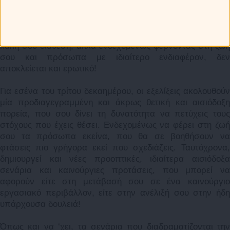
ψυχολογία σου, για να ανθίσει! Η κοινωνική σου ζωή
εκτοξεύεται και σε παρασύρει στους ξέφρενους ρυθμούς
της. Σου δίνει τη δυνατότητα να βγεις έξω και να περάσεις
πολύ όμορφα, εκτονώνοντας την ενέργειά σου και την
καλή σου διάθεση, αλλά ενδεχομένως φέρνοντας στη ζωή
σου και πρόσωπα με ιδιαίτερο ενδιαφέρον, δεν
αποκλείεται και ερωτικό!
Για εσένα του τρίτου δεκαημέρου, οι εξελίξεις ακολουθούν
μία προδιαγεγραμμένη και άκρως θετική και αισιόδοξη
πορεία, που σου δίνει τη δυνατότητα να πετύχεις τους
στόχους που έχεις θέσει. Ενδεχομένως να φέρει στη ζωή
σου τα πρόσωπα εκείνα, που θα σε βοηθήσουν να
φτάσεις πιο γρήγορα εκεί που σχεδιάζεις. Ταυτόχρονα,
δημιουργεί και νέες προοπτικές, ιδιαίτερα αισιόδοξα
σενάρια και καινούργιες προτάσεις, που μπορεί να
αφορούν είτε στη μετάβασή σου σε ένα καινούργιο
εργασιακό περιβάλλον, είτε στην ανέλιξή σου στην ήδη
υπάρχουσα δουλειά!
Όπως και να ‘χει, τα σενάρια που διαδραματίζονται την