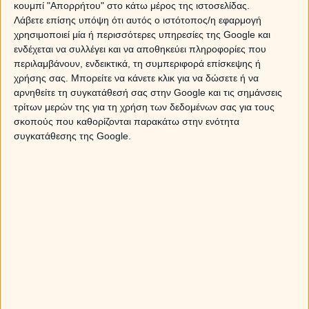
κουμπί "Απορρήτου" στο κάτω μέρος της ιστοσελίδας.
τρίγωνο με Δία
Λάβετε επίσης υπόψη ότι αυτός ο ιστότοπος/η εφαρμογή
χρησιμοποιεί μία ή περισσότερες υπηρεσίες της Google και
Το… τζίνι των ουρανών σε ετοιμότητα
, έρχεται ν
ενδέχεται να συλλέγει και να αποθηκεύει πληροφορίες που
δημιουργήσει, να ανατρέψει, να ξαφνιάσει και πάνω απ’
περιλαμβάνουν, ενδεικτικά, τη συμπεριφορά επίσκεψης ή
όλα, να αλλάξει τη διάθεση, την ενέργεια,
προσφέροντας
χρήσης σας. Μπορείτε να κάνετε κλικ για να δώσετε ή να
χαρά, αισιοδοξία, αλλά και πολλές ευκαιρίες
, που σκοπό
αρνηθείτε τη συγκατάθεσή σας στην Google και τις σημάνσεις
έχουν όχι μόνο να μας βοηθήσουν να νιώσουμε καλύτερα,
τρίτων μερών της για τη χρήση των δεδομένων σας για τους
αλλά να δημιουργήσουν και τις προϋποθέσεις που
σκοπούς που καθορίζονται παρακάτω στην ενότητα
χρειαζόμαστε, για να πάμε ένα βήμα παραπέρα… Ένα
συγκατάθεσης της Google.
βήμα ωστόσο, που μπορεί να μας κάνει πολύ, μα πολύ
ευτυχισμένους!
Ο Ήλιος σε τρίγωνο με τον Ουρανό
την ημέρα τη
Πέμπτης, έρχεται να χρωματίσει την ενέργεια με τα
χρώματα του ουράνιου τόξου!
Θα δημιουργήσει εκείνε
τις
“
συμπτώσεις
”
, που βεβαίως μόνο τυχαίες δεν είναι
μια και εξυπηρετούν πολύ συγκεκριμένους σκοπούς! Μην
σκέφτεσαι τίποτα και μην προγραμματίζεις εκ των
προτέρων κινήσεις ή ενέργειες. Το ξαφνικό είναι πάντα το
καλύτερο, και μάλιστα συνήθως εξυπηρετεί ένα πολύ