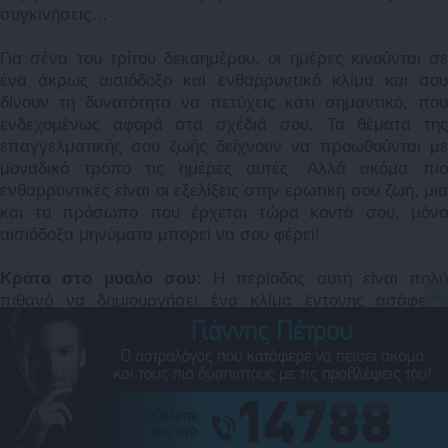
συγκινήσεις…
Για σένα του τρίτου δεκαημέρου, οι ημέρες κινούνται σε
ένα άκρως αισιόδοξο και ενθαρρυντικό κλίμα και σου
δίνουν τη δυνατότητα να πετύχεις κάτι σημαντικό, που
ενδεχομένως αφορά στα σχέδιά σου. Τα θέματα της
επαγγελματικής σου ζωής δείχνουν να προωθούνται με
μοναδικό τρόπο τις ημέρες αυτές. Αλλά ακόμα πιο
ενθαρρυντικές είναι οι εξελίξεις στην ερωτική σου ζωή, μια
και το πρόσωπο που έρχεται τώρα κοντά σου, μόνο
αισιόδοξα μηνύματα μπορεί να σου φέρει!
Κράτα στο μυαλό σου:
Η περίοδος αυτή είναι πολύ
πιθανό να δημιουργήσει ένα κλίμα έντονης ασάφειας
ανάμεσα σ’ εσένα και τα πρόσωπα που συναναστρέφεσαι
σε καθημερινή βάση. Νιώθεις πως η επικοινωνία σου δεν
διευκολύνεται καθόλου και πως δεν μπορείς ούτε να
κατανοήσεις αυτά που σου λένε οι άλλοι, ούτε κι οι άλλοι
να κατανοήσουν αυτά που λες εσύ… Ενδεχομένως να
υπάρξουν ματαιώσεις ή αναβολές στα σχέδιά σου, καθώς