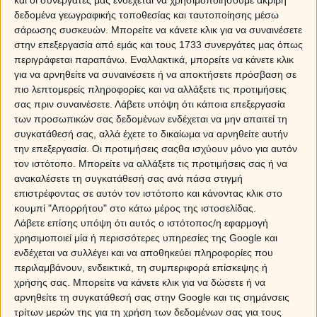
και οι συνεργάτες μας ενδέχεται να χρησιμοποιήσουμε ακριβή
Το πρώτο βήμα για την εγκατάλειψη μιας στενής
δεδομένα γεωγραφικής τοποθεσίας και ταυτοποίησης μέσω
αντίληψης, είναι η ευγνωμοσύνη για ό,τι είσαι και για
σάρωσης συσκευών. Μπορείτε να κάνετε κλικ για να συναινέσετε
ό,τι έχεις…
στην επεξεργασία από εμάς και τους 1733 συνεργάτες μας όπως
περιγράφεται παραπάνω. Εναλλακτικά, μπορείτε να κάνετε κλικ
για να αρνηθείτε να συναινέσετε ή να αποκτήσετε πρόσβαση σε
Sponsored Links
πιο λεπτομερείς πληροφορίες και να αλλάξετε τις προτιμήσεις
σας πριν συναινέσετε.
Λάβετε υπόψη ότι κάποια επεξεργασία
των προσωπικών σας δεδομένων ενδέχεται να μην απαιτεί τη
συγκατάθεσή σας, αλλά έχετε το δικαίωμα να αρνηθείτε αυτήν
την επεξεργασία. Οι προτιμήσεις σαςθα ισχύουν μόνο για αυτόν
τον ιστότοπο. Μπορείτε να αλλάξετε τις προτιμήσεις σας ή να
ανακαλέσετε τη συγκατάθεσή σας ανά πάσα στιγμή
επιστρέφοντας σε αυτόν τον ιστότοπο και κάνοντας κλικ στο
κουμπί "Απορρήτου" στο κάτω μέρος της ιστοσελίδας.
Λάβετε επίσης υπόψη ότι αυτός ο ιστότοπος/η εφαρμογή
χρησιμοποιεί μία ή περισσότερες υπηρεσίες της Google και
ενδέχεται να συλλέγει και να αποθηκεύει πληροφορίες που
περιλαμβάνουν, ενδεικτικά, τη συμπεριφορά επίσκεψης ή
χρήσης σας. Μπορείτε να κάνετε κλικ για να δώσετε ή να
αρνηθείτε τη συγκατάθεσή σας στην Google και τις σημάνσεις
τρίτων μερών της για τη χρήση των δεδομένων σας για τους