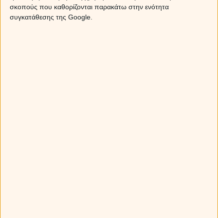
σκοπούς που καθορίζονται παρακάτω στην ενότητα
συγκατάθεσης της Google.
Τα άστρα την Πέμπτη, 1 Νοεμβρίου 2012 και η αντίθεση
Αφροδίτης-Ουρανού.
Έχει ήδη μπει σε ενέργεια η αντίθεση της Αφροδίτης
με τον Ουρανό
, η οποία ολοκληρώνεται αύριο, ωστόσ
δεν παύει να είναι όψη ιδιαίτερης δυναμικής, που θα
κατακλύσει τις ζωές μας και πολύ πιθανό να τις αλλάξει