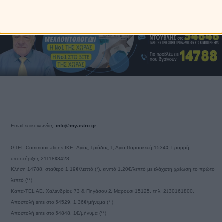
Email επικοινωνίας:
info@myastro.gr
GTEL Communications IKE. Αγίας Τριάδος 1, Αγία Παρασκευή 15343, Γραμμή
υποστήριξης 2111883428
Κλήση 14788, σταθερό 1,19€/λεπτό (*), κινητό 1,20€/λεπτό με ελάχιστη χρέωση το πρώτο
λεπτό (**)
Καπα-TEL AE, Χαλανδρίου 73 & Πηγάσου 2, Μαρούσι 15125, τηλ. 2130161800.
Αποστολή sms στο 54529, 1,36€/μήνυμα (**)
Αποστολή sms στο 54848, 1€/μήνυμα (**)