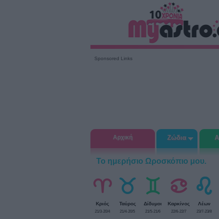
Sponsored Links
Αρχική
Ζώδια
Α
Το ημερήσιο Ωροσκόπιο μου.
Κριός
Ταύρος
Δίδυμοι
Καρκίνος
Λέων
21/3-20/4
21/4-20/5
21/5-21/6
22/6-22/7
23/7-23/8