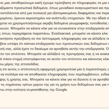
α είναι παρούσες, καθώς και ένα μπέρδεμα σχετικά με το
άτες μας αποθηκεύουμε και/ή έχουμε πρόσβαση σε πληροφορίες σε μια
άποιες καχυποψίες και δυσπιστίες, αλλά η επίδραση του
ργαζόμαστε προσωπικά δεδομένα, όπως μοναδικοί αναγνωριστικοί και 
μένους.
στέλλονται από μια συσκευή για εξατομικευμένες διαφημίσεις και περ
Εβδομ
εχομένου, έρευνα ακροατηρίου και ανάπτυξη υπηρεσιών.
Με την άδειά σα
Ζώδια
 τα συναισθήματά μας και αυτά είναι που πρέπει να
χεται να χρησιμοποιήσουμε ακριβή δεδομένα γεωγραφικής τοποθεσίας 
17/0
 οφείλουμε να βάλουμε και τους σκοπούς μας, οι οποίοι
ών. Μπορείτε να κάνετε κλικ για να συναινέσετε στην επεξεργασία απ
 όπως περιγράφεται παραπάνω. Εναλλακτικά, μπορείτε να κάνετε κλικ γ
οκτήσετε πρόσβαση σε πιο λεπτομερείς πληροφορίες και να αλλάξετε τι
-Ήλιου είναι πως οι διαθέσεις μας αλλάζουν σύμφωνα
βετε υπόψη ότι κάποια επεξεργασία των προσωπικών σας δεδομένων ε
ας.
ΔΩΡΕ
εσή σας, αλλά έχετε το δικαίωμα να αρνηθείτε αυτήν την επεξεργασία. 
Χρίστ
τόν τον ιστότοπο. Μπορείτε να αλλάξετε τις προτιμήσεις σας ή να ανακα
έκλει
 πάσα στιγμή επιστρέφοντας σε αυτόν τον ιστότοπο και κάνοντας κλι
 , τότε αισθήματα ευφορίας μας κατακλύζουν. Αν πάλι,
ω μέρος της ιστοσελίδας.
εύθυνση, τότε η Σελήνη επιδρά αρνητικά πάνω μας,
 ότι αυτός ο ιστότοπος/η εφαρμογή χρησιμοποιεί μία ή περισσότερες 
16 Ιο
ι να συλλέγει και να αποθηκεύει πληροφορίες που περιλαμβάνουν, ενδεικ
ης ή χρήσης σας. Μπορείτε να κάνετε κλικ για να δώσετε ή να αρνηθε
Ηλια
ευχάριστα των ημερών
στις 
 τις σημάνσεις τρίτων μερών της για τη χρήση των δεδομένων σας για
Προβλ
άτω στην ενότητα συγκατάθεσης της Google.
των ημερών: με την όψη μεταξύ Δία και Ήλιου θα το
αι την dolce vita, αλλά θα ζήσουμε και το μοναδικό
ρδιάς! Αισιοδοξία, ζωντάνια και ωραία διέγερση μας
8 Αυγ