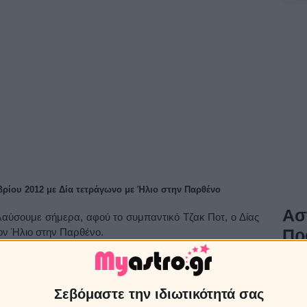
βρίου 2012 με Δία τετράγωνο με Ήλιο στην Παρθένο
Ασ
λαύσουμε σήμερα, αφού το συμπαντικό Τζακ Ποτ, ο Δίας
Πρ
τον Ήλιο στην Παρθένο.
 οποία συνάντησε τον Δία σε σύνοδο και συνεχίζει την
Τα ζώ
08/0
το τετράγωνο με τον Ήλιο.
Σεβόμαστε την ιδιωτικότητά σας