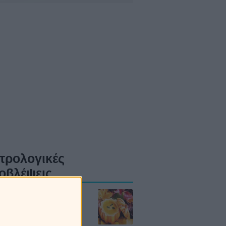
τρολογικές
οβλέψεις
δια το Σάββατο
8/2026