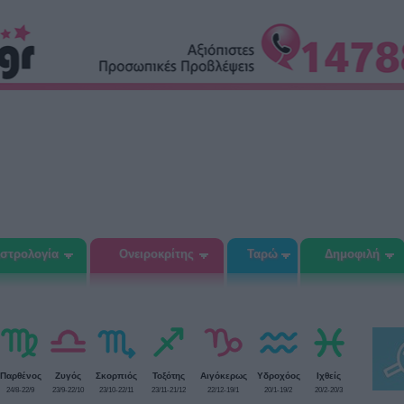
στρολογία
Ονειροκρίτης
Ταρώ
Δημοφιλή
Παρθένος
Ζυγός
Σκορπιός
Τοξότης
Αιγόκερως
Υδροχόος
Ιχθείς
24/8-22/9
23/9-22/10
23/10-22/11
23/11-21/12
22/12-19/1
20/1-19/2
20/2-20/3