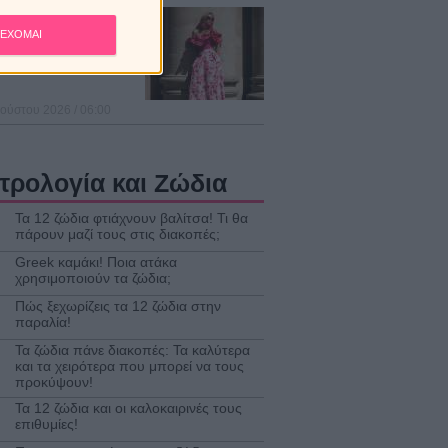
ς στον Καρκίνο στις 11
ύστου 2026, φέρνει
ΕΧΟΜΑΙ
ρτούνα» σε 4 ζώδια!
ούστου 2026 / 06:00
τρολογία και Ζώδια
Τα 12 ζώδια φτιάχνουν βαλίτσα! Τι θα
πάρουν μαζί τους στις διακοπές;
Greek καμάκι! Ποια ατάκα
χρησιμοποιούν τα ζώδια;
Πώς ξεχωρίζεις τα 12 ζώδια στην
παραλία!
Τα ζώδια πάνε διακοπές: Τα καλύτερα
και τα χειρότερα που μπορεί να τους
προκύψουν!
Τα 12 ζώδια και οι καλοκαιρινές τους
επιθυμίες!