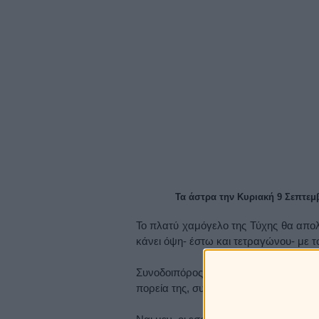
Τα άστρα την Κυριακή 9 Σεπτεμ
Το πλατύ χαμόγελο της Τύχης θα απο
κάνει όψη- έστω και τετραγώνου- με 
Συνοδοιπόρος είναι και η Σελήνη, η
πορεία της, συμμετέχοντας και αυτή σ